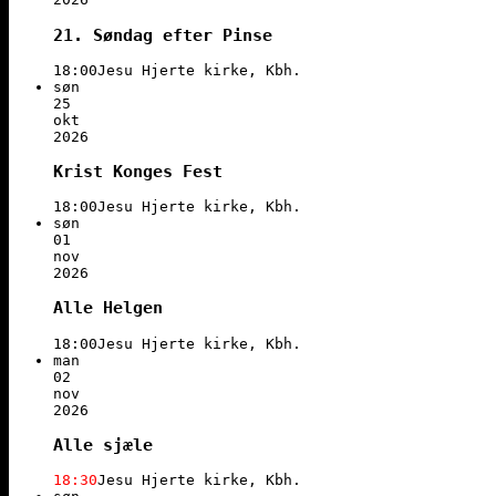
21. Søndag efter Pinse
18:00
Jesu Hjerte kirke, Kbh.
søn
25
okt
2026
Krist Konges Fest
18:00
Jesu Hjerte kirke, Kbh.
søn
01
nov
2026
Alle Helgen
18:00
Jesu Hjerte kirke, Kbh.
man
02
nov
2026
Alle sjæle
18:30
Jesu Hjerte kirke, Kbh.