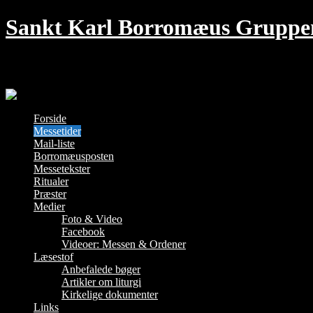
Skip
Sankt Karl Borromæus Gruppe
to
content
Den traditionelle Messe i København – hver
Forside
Messetider
Mail-liste
Borromæusposten
Messetekster
Ritualer
Præster
Medier
Foto & Video
Facebook
Videoer: Messen & Ordener
Læsestof
Anbefalede bøger
Artikler om liturgi
Kirkelige dokumenter
Links