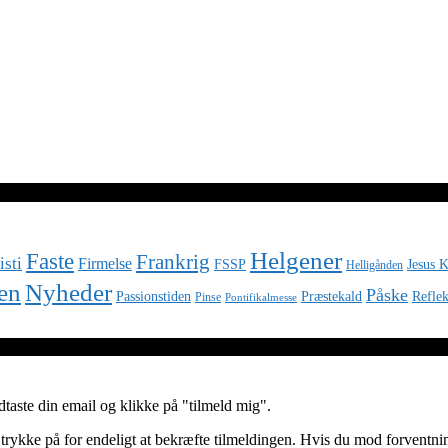
Helgener
Faste
Frankrig
isti
Firmelse
FSSP
Jesus K
Helligånden
Nyheder
en
Påske
Passionstiden
Præstekald
Reflek
Pinse
Pontifikalmesse
aste din email og klikke på "tilmeld mig".
 trykke på for endeligt at bekræfte tilmeldingen. Hvis du mod forventni