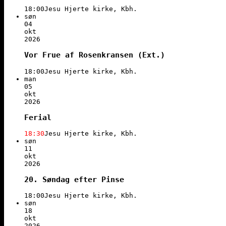
18:00
Jesu Hjerte kirke, Kbh.
søn
04
okt
2026
Vor Frue af Rosenkransen (Ext.)
18:00
Jesu Hjerte kirke, Kbh.
man
05
okt
2026
Ferial
18:30
Jesu Hjerte kirke, Kbh.
søn
11
okt
2026
20. Søndag efter Pinse
18:00
Jesu Hjerte kirke, Kbh.
søn
18
okt
2026