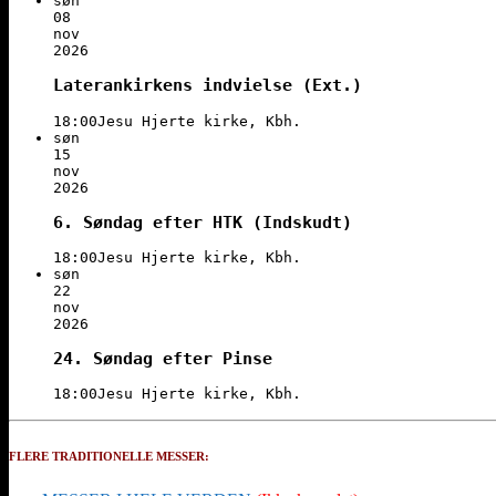
søn
08
nov
2026
Laterankirkens indvielse (Ext.)
18:00
Jesu Hjerte kirke, Kbh.
søn
15
nov
2026
6. Søndag efter HTK (Indskudt)
18:00
Jesu Hjerte kirke, Kbh.
søn
22
nov
2026
24. Søndag efter Pinse
18:00
Jesu Hjerte kirke, Kbh.
FLERE TRADITIONELLE MESSER: