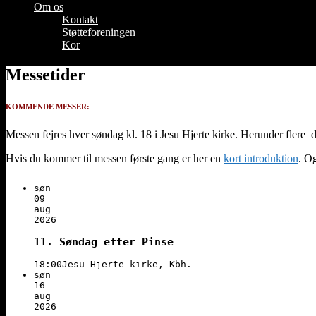
Om os
Kontakt
Støtteforeningen
Kor
Messetider
KOMMENDE MESSER:
Messen fejres hver søndag kl. 18 i Jesu Hjerte kirke. Herunder flere d
Hvis du kommer til messen første gang er her en
kort introduktion
. O
søn
09
aug
2026
11. Søndag efter Pinse
18:00
Jesu Hjerte kirke, Kbh.
søn
16
aug
2026