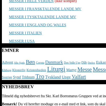
MESSER I HELE VERDEN
(Ikke komplet)
MESSER I FRANSKTALENDE LANDE MV
MESSER I TYSKTALENDE LANDE MV
MESSER I ENGLAND OG WALES
MESSER I ITALIEN
MESSER I USA
EMNER
Bøn
Danmark
Eukar
Advent
Dåb
Corona
Den Stille Uge
Alle Sjæle
Døden
Liturgi
Messe
Mess
Martyr
Kristenheden
Klosterliv
Klitborg
Tro
Valfart
Tyskland
Unge
Synd
Triduum
Sverige
NYHEDSBREV
Tilmeld dig nyhedsbrevet fra Skt. Karl Borromæus Gruppen ved at indt
Bemærk!
Du vil herefter modtage en e-mail med et link, som du skal