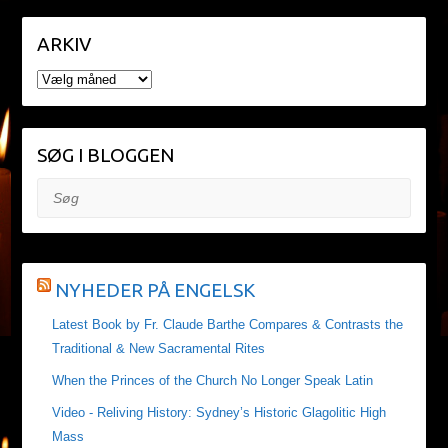
ARKIV
ARKIV
SØG I BLOGGEN
Søg
NYHEDER PÅ ENGELSK
Latest Book by Fr. Claude Barthe Compares & Contrasts the
Traditional & New Sacramental Rites
When the Princes of the Church No Longer Speak Latin
Video - Reliving History: Sydney’s Historic Glagolitic High
Mass