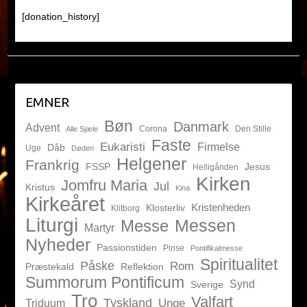
[donation_history]
EMNER
Bøn
Danmark
Advent
Corona
Den Stille
Alle Sjæle
Faste
Eukaristi
Firmelse
Dåb
Uge
Døden
Helgener
Frankrig
FSSP
Jesus
Helligånden
Kirken
Jomfru Maria
Jul
Kristus
Kina
Kirkeåret
Kristenheden
Klosterliv
Klitborg
Liturgi
Messen
Messe
Martyr
Nyheder
Passionstiden
Pinse
Pontifikalmesse
Spiritualitet
Påske
Rom
Præstekald
Reflektion
Summorum Pontificum
Synd
Sverige
Tro
Valfart
Tyskland
Unge
Triduum