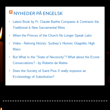
NYHEDER PÅ ENGELSK
Latest Book by Fr. Claude Barthe Compares & Contrasts the
Traditional & New Sacramental Rites
When the Princes of the Church No Longer Speak Latin
Video - Reliving History: Sydney’s Historic Glagolitic High
Mass
But What Is the "State of Necessity"? What about the Econe
Consecrations? - by Roberto de Mattei
Does the Society of Saint Pius X really espouse an
Ecclesiology of Substitution?