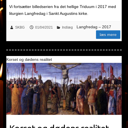
Vi fortsætter billedserien fra det hellige Triduum i 2017 med
liturgien Langfredag i Sankt Augustins kirke.
Langfredag – 2017
SKBG
01/04/2021
Indlæg
læs mere
Korset og dødens realitet