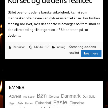
Korset og dødens realitet
Stillet overfor dødens barske virkelighed, kan vi som
mennesker ofte havne i en dyb eksistentiel krise. For hvilken
mening har livet, hvis det eneste vi bevæger os frem imod er
den sikre død og tilintetgørelse…? Uden troen på, at
døden…
Korset og dødens
Redaktør
14/04/2017
Indlæg
realitet
læs mere
EMNER
Bøn
Danmark
Advent
Corona
Den Stille
Alle Sjæle
Faste
Eukaristi
Firmelse
Dåb
Uge
Døden