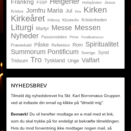
Helgener
Frankrig
FSSP
Jesus
Helligånden
Kirken
Jomfru Maria
Jul
Kristus
Kina
Kirkeåret
Kristenheden
Klosterliv
Klitborg
Liturgi
Messen
Messe
Martyr
Nyheder
Passionstiden
Pinse
Pontifikalmesse
Spiritualitet
Påske
Rom
Præstekald
Reflektion
Summorum Pontificum
Synd
Sverige
Tro
Valfart
Tyskland
Unge
Triduum
NYHEDSBREV
Tilmeld dig nyhedsbrevet fra Skt. Karl Borromæus Gruppen
ved at indtaste din email og klikke på "tilmeld mig".
Bemærk!
Du vil herefter modtage en e-mail med et link,
som du skal trykke på for endeligt at bekræfte tilmeldingen.
Hvis du mod forventning ikke modtager nogen mail, så