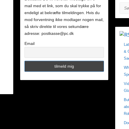
mail med et link, som du skal trykke på for
Søg
endeligt at bekræfte tilmeldingen. Hvis du
mod forventning ikke modtager nogen mail,
så skriv direkte til vores sekundære
adresse: postkasse@pc.dk
Email
La
& C
Sa
Wh
Sp
Vid
Gla
Bu
ab
Ro
Doe