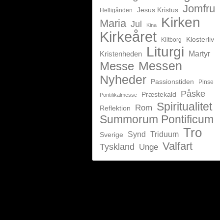
Jomfru
Jesus Kristus
Helligånden
Kirken
Maria
Jul
Kina
Kirkeåret
Klosterliv
Klitborg
Liturgi
Kristenheden
Martyr
Messen
Messe
Nyheder
Passionstiden
Pinse
Påske
Præstekald
Pontifikalmesse
Spiritualitet
Rom
Reflektion
Summorum Pontificum
Tro
Synd
Triduum
Sverige
Valfart
Tyskland
Unge