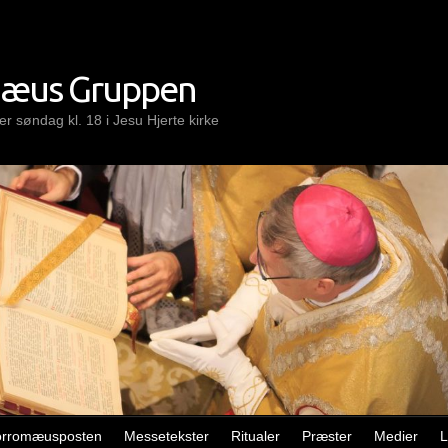
mæus Gruppen
r søndag kl. 18 i Jesu Hjerte kirke
orromæusposten
Messetekster
Ritualer
Præster
Medier
L