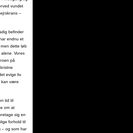
rved vundet
sejrskrans –
adig befinder
 har endnu et
, men dette løb
e alene. Vores
 troen på
kristne
t evige liv.
et kan være
 tid til
ke om at
oretage sig en
ge forhold til
g – og som har