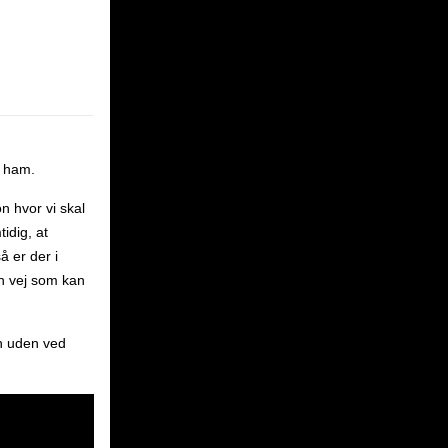
å ham.
n hvor vi skal
idig, at
 er der i
én vej som kan
n uden ved