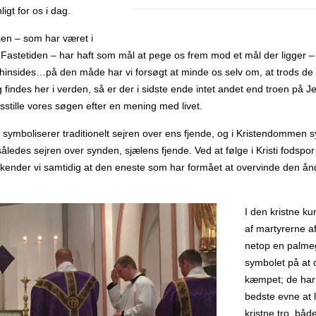
igt for os i dag.
en – som har været i
 Fastetiden – har haft som mål at pege os frem mod et mål der ligger –
hinsides…på den måde har vi forsøgt at minde os selv om, at trods d
 findes her i verden, så er der i sidste ende intet andet end troen på J
dsstille vores søgen efter en mening med livet.
ymboliserer traditionelt sejren over ens fjende, og i Kristendommen s
ledes sejren over synden, sjælens fjende. Ved at følge i Kristi fodspo
ender vi samtidig at den eneste som har formået at overvinde den ån
I den kristne k
af martyrerne a
netop en palme
symbolet på at 
kæmpet; de har 
bedste evne at 
kristne tro, bå