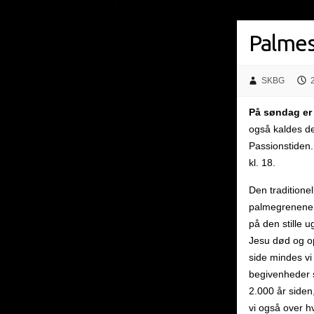
Palme
SKBG
På søndag er
også kaldes de
Passionstiden
kl. 18.
Den traditione
palmegrenene
på den stille 
Jesu død og o
side mindes vi
begivenheder 
2.000 år siden,
vi også over 