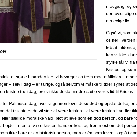
modgang, og de
den uvisnelige 
det evige liv.
Også vi, som st
os her i verden
løb at fuldende
der
kan vi ikke klar
styrke får vi fra
Kristus, og som 
mtidig at støtte hinanden idet vi bevæger os frem mod mållinien – mod de
ger – selv i dag – er talrige, også selvom vi måske til tider synes at d
en kristne tro i dag, bør vi ikke desto mindre sætte vores lid til Kristus.
 efter Palmesøndag, hvor vi gennemlever Jesu død og opstandelse, er en
ad det i sidste ende vil sige at være kristen…at være kristen handler ik
e eller særlige moralske valg; blot at leve som en god person, og bare f
arbejde…men at være kristen handler først og fremmest om det personli
 som ikke bare er en historisk person, men er én som lever – også i da