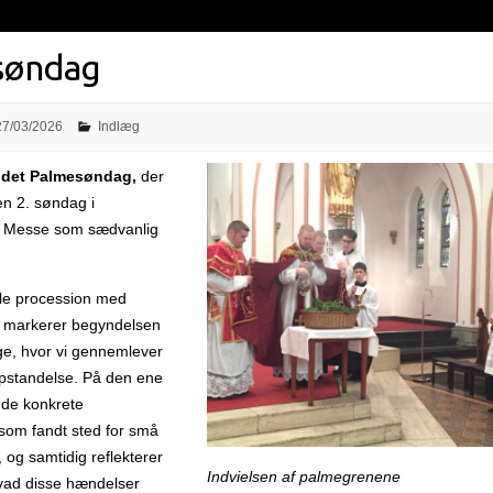
søndag
27/03/2026
Indlæg
 det Palmesøndag,
der
n 2. søndag i
. Messe som sædvanlig
lle procession med
 markerer begyndelsen
uge, hvor vi gennemlever
pstandelse. På den ene
 de konkrete
som fandt sted for små
 og samtidig reflekterer
Indvielsen af palmegrenene
hvad disse hændelser