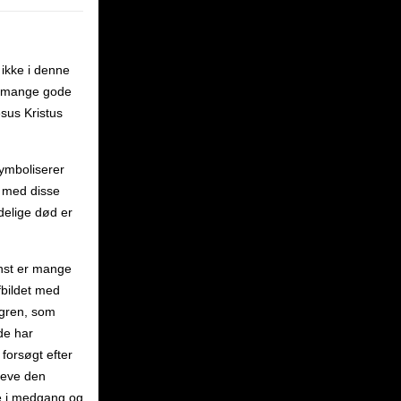
 ikke i denne
e mange gode
esus Kristus
ymboliserer
r med disse
delige død er
unst er mange
fbildet med
gren, som
de har
forsøgt efter
leve den
de i medgang og