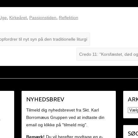
 Uge
,
Kirkeåret
,
Passionstiden
,
Reflektion
fordrer til nyt syn på den traditionelle liturgi
Credo 11: “Korsfæstet, død o
NYHEDSBREV
ARK
ARKI
Tilmeld dig nyhedsbrevet fra Skt. Karl
Borromæus Gruppen ved at indtaste din
n
email og klikke på "tilmeld mig".
SØG
Bemærk!
Du vil herefter modtage en e-