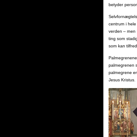
betyder personl
Selvfornægtels
centrum i hele
verden – men 
ting som stadig
som kan tilfre
Palmegrenene s
palmegrenen så
palmegrene erk
Jesus Kristus.