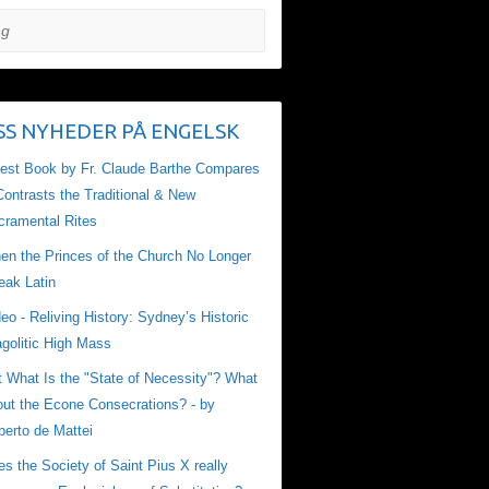
NYHEDER PÅ ENGELSK
test Book by Fr. Claude Barthe Compares
ontrasts the Traditional & New
cramental Rites
en the Princes of the Church No Longer
eak Latin
eo - Reliving History: Sydney’s Historic
golitic High Mass
t What Is the "State of Necessity"? What
out the Econe Consecrations? - by
berto de Mattei
s the Society of Saint Pius X really