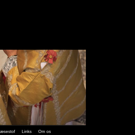
æsestof
Links
Om os