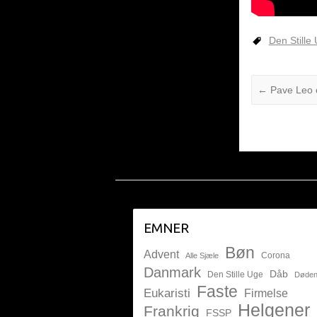
Den Stille
←
Pave Leo op
EMNER
Bøn
Advent
Corona
Alle Sjæle
Danmark
Dåb
Den Stille Uge
Døde
Faste
Eukaristi
Firmelse
Helgener
Frankrig
FSSP