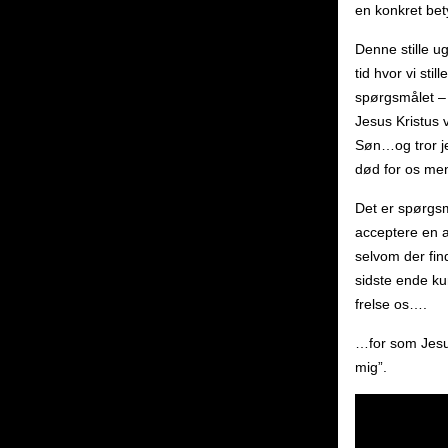
en konkret bet
Denne stille u
tid hvor vi still
spørgsmålet – 
Jesus Kristus v
Søn…og tror je
død for os me
Det er spørgsmå
acceptere en a
selvom der fin
sidste ende kun
frelse os….
…for som Jesu
mig”.