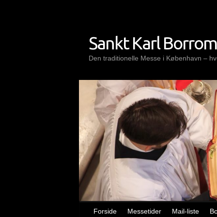
Skip
to
content
Sankt Karl Borro
Den traditionelle Messe i København – hve
Forside
Messetider
Mail-liste
B