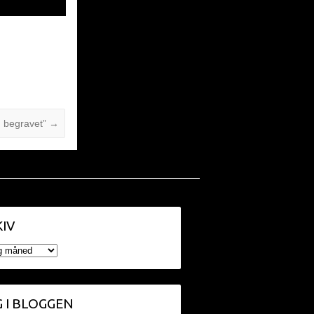
g begravet”
→
IV
V
 I BLOGGEN