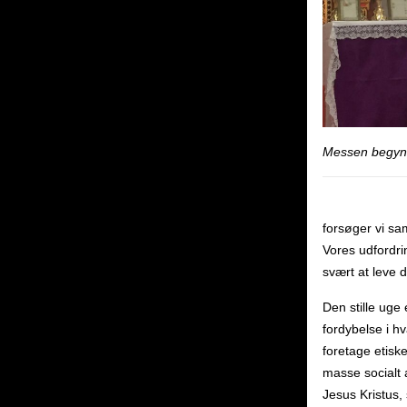
Messen begyn
forsøger vi sa
Vores udfordrin
svært at leve d
Den stille uge
fordybelse i hv
foretage etisk
masse socialt 
Jesus Kristus,