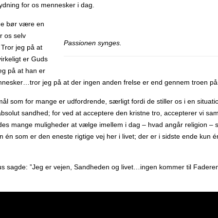
ydning for os mennesker i dag.
ge bør være en
er os selv
Passionen synges.
Tror jeg på at
irkeligt er Guds
g på at han er
nnesker…tror jeg på at der ingen anden frelse er end gennem troen p
l som for mange er udfordrende, særligt fordi de stiller os i en situatio
bsolut sandhed; for ved at acceptere den kristne tro, accepterer vi samt
des mange muligheder at vælge imellem i dag – hvad angår religion – så
 én som er den eneste rigtige vej her i livet; der er i sidste ende kun 
s sagde: ”Jeg er vejen, Sandheden og livet…ingen kommer til Fadere