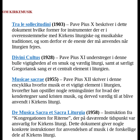
OM KIRKEMUSIK
Tra le sollecitudini
(1903)
– Pave Pius X beskriver i dette
dokument hvilke former for instrumenter der er i
overensstemmelse med Kirkens liturgiske og musikalske
traditioner, og som derfor er de eneste der må anvendes når
liturgien fejres.
Divini Cultus
(1928)
– Pave Pius XI understreger i denne
bulle vigtigheden af en smuk og værdig liturgi, samt at særligt
Gregoriansk sang er et centralt element i liturgien.
Musicae sacrae
(1955)
– Pave Pius XII skriver i denne
encyklika hvorfor musik er et vigtigt element i liturgien,
hvorefter han opstiller nogle retningslinier for hvad der
kendertegner sand kristen musik, og derved værdig til at blive
anvendt i Kirkens liturgi.
De Musica Sacra et Sacra Liturgia
(1958)
– Instruktion fra
“Kongregationen for Riterne”, der på daværende tidspunkt var
ansvarlig for Kirkens liturgi. Dette dokument giver nogle
konkrete instruktioner for anvendelsen af musik i de forskellige
dele af Kirkens liturgi.