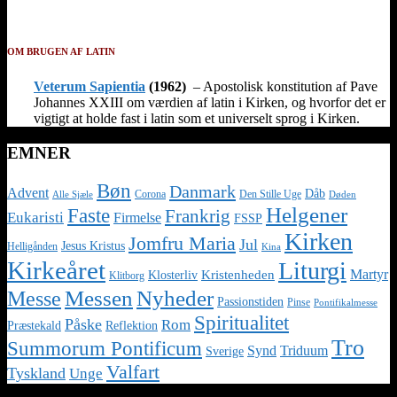
OM BRUGEN AF LATIN
Veterum Sapientia
(1962)
– Apostolisk konstitution af Pave
Johannes XXIII om værdien af latin i Kirken, og hvorfor det er
vigtigt at holde fast i latin som et universelt sprog i Kirken.
EMNER
Bøn
Danmark
Advent
Dåb
Corona
Den Stille Uge
Alle Sjæle
Døden
Helgener
Faste
Frankrig
Eukaristi
Firmelse
FSSP
Kirken
Jomfru Maria
Jul
Jesus Kristus
Helligånden
Kina
Kirkeåret
Liturgi
Martyr
Kristenheden
Klosterliv
Klitborg
Nyheder
Messe
Messen
Passionstiden
Pinse
Pontifikalmesse
Spiritualitet
Påske
Rom
Præstekald
Reflektion
Tro
Summorum Pontificum
Synd
Triduum
Sverige
Valfart
Tyskland
Unge