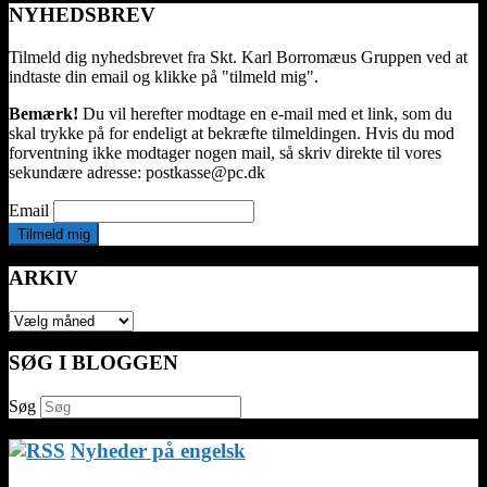
NYHEDSBREV
Tilmeld dig nyhedsbrevet fra Skt. Karl Borromæus Gruppen ved at
indtaste din email og klikke på "tilmeld mig".
Bemærk!
Du vil herefter modtage en e-mail med et link, som du
skal trykke på for endeligt at bekræfte tilmeldingen. Hvis du mod
forventning ikke modtager nogen mail, så skriv direkte til vores
sekundære adresse: postkasse@pc.dk
Email
ARKIV
ARKIV
SØG I BLOGGEN
Søg
Nyheder på engelsk