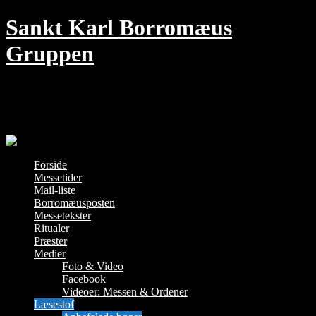
Skip
Sankt Karl Borromæus
to
content
Gruppen
Den traditionelle Messe i København –
hver søndag kl. 18 i Jesu Hjerte kirke
Forside
Messetider
Mail-liste
Borromæusposten
Messetekster
Ritualer
Præster
Medier
Foto & Video
Facebook
Videoer: Messen & Ordener
Læsestof