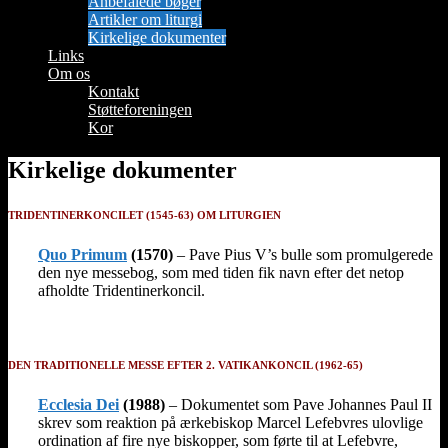
Anbefalede bøger
Artikler om liturgi
Kirkelige dokumenter
Links
Om os
Kontakt
Støtteforeningen
Kor
Kirkelige dokumenter
TRIDENTINERKONCILET (1545-63) OM LITURGIEN
Quo Primum
(1570)
–
Pave Pius V’s bulle som promulgerede
den nye messebog, som med tiden fik navn efter det netop
afholdte Tridentinerkoncil.
DEN TRADITIONELLE MESSE EFTER 2. VATIKANKONCIL (1962-65)
Ecclesia Dei
(1988)
– Dokumentet som Pave Johannes Paul II
skrev som reaktion på ærkebiskop Marcel Lefebvres ulovlige
ordination af fire nye biskopper, som førte til at Lefebvre,