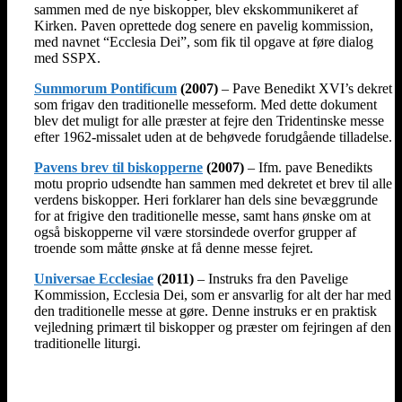
sammen med de nye biskopper, blev ekskommunikeret af
Kirken. Paven oprettede dog senere en pavelig kommission,
med navnet “Ecclesia Dei”, som fik til opgave at føre dialog
med SSPX.
Summorum Pontificum
(2007)
– Pave Benedikt XVI’s dekret
som frigav den traditionelle messeform. Med dette dokument
blev det muligt for alle præster at fejre den Tridentinske messe
efter 1962-missalet uden at de behøvede forudgående tilladelse.
Pavens brev til biskopperne
(2007)
– Ifm. pave Benedikts
motu proprio udsendte han sammen med dekretet et brev til alle
verdens biskopper. Heri forklarer han dels sine bevæggrunde
for at frigive den traditionelle messe, samt hans ønske om at
også biskopperne vil være storsindede overfor grupper af
troende som måtte ønske at få denne messe fejret.
Universae Ecclesiae
(2011)
– Instruks fra den Pavelige
Kommission, Ecclesia Dei, som er ansvarlig for alt der har med
den traditionelle messe at gøre. Denne instruks er en praktisk
vejledning primært til biskopper og præster om fejringen af den
traditionelle liturgi.