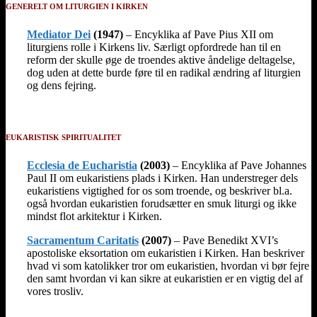
GENERELT OM LITURGIEN I KIRKEN
Mediator Dei
(1947)
– Encyklika af Pave Pius XII om
liturgiens rolle i Kirkens liv. Særligt opfordrede han til en
reform der skulle øge de troendes aktive åndelige deltagelse,
dog uden at dette burde føre til en radikal ændring af liturgien
og dens fejring.
EUKARISTISK SPIRITUALITET
Ecclesia de Eucharistia
(2003)
– Encyklika af Pave Johannes
Paul II om eukaristiens plads i Kirken. Han understreger dels
eukaristiens vigtighed for os som troende, og beskriver bl.a.
også hvordan eukaristien forudsætter en smuk liturgi og ikke
mindst flot arkitektur i Kirken.
Sacramentum Caritatis
(2007)
– Pave Benedikt XVI’s
apostoliske eksortation om eukaristien i Kirken. Han beskriver
hvad vi som katolikker tror om eukaristien, hvordan vi bør fejre
den samt hvordan vi kan sikre at eukaristien er en vigtig del af
vores trosliv.