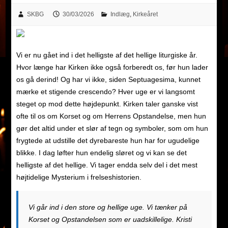
SKBG
30/03/2026
Indlæg
,
Kirkeåret
Vi er nu gået ind i det helligste af det hellige liturgiske år.
Hvor længe har Kirken ikke også forberedt os, før hun lader
os gå derind! Og har vi ikke, siden Septuagesima, kunnet
mærke et stigende crescendo? Hver uge er vi langsomt
steget op mod dette højdepunkt. Kirken taler ganske vist
ofte til os om Korset og om Herrens Opstandelse, men hun
gør det altid under et slør af tegn og symboler, som om hun
frygtede at udstille det dyrebareste hun har for ugudelige
blikke. I dag løfter hun endelig sløret og vi kan se det
helligste af det hellige. Vi tager endda selv del i det mest
højtidelige Mysterium i frelseshistorien.
Vi går ind i den store og hellige uge. Vi tænker på
Korset og Opstandelsen som er uadskillelige. Kristi