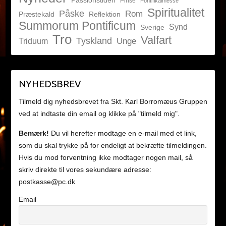
Passionstiden
Pinse
Pontifikalmesse
Spiritualitet
Påske
Rom
Præstekald
Reflektion
Summorum Pontificum
Synd
Sverige
Tro
Valfart
Tyskland
Unge
Triduum
NYHEDSBREV
Tilmeld dig nyhedsbrevet fra Skt. Karl Borromæus Gruppen
ved at indtaste din email og klikke på "tilmeld mig".
Bemærk!
Du vil herefter modtage en e-mail med et link,
som du skal trykke på for endeligt at bekræfte tilmeldingen.
Hvis du mod forventning ikke modtager nogen mail, så
skriv direkte til vores sekundære adresse:
postkasse@pc.dk
Email