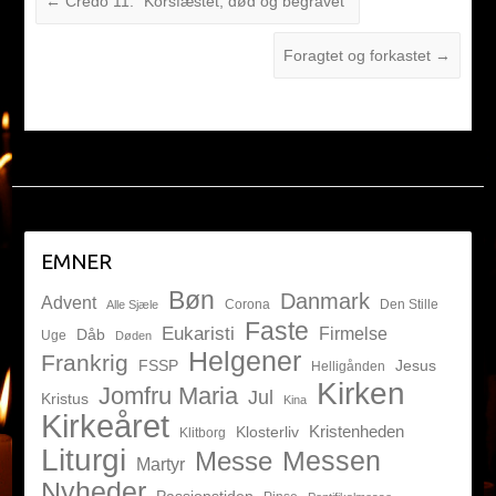
←
Credo 11: “Korsfæstet, død og begravet”
Foragtet og forkastet
→
EMNER
Bøn
Danmark
Advent
Corona
Den Stille
Alle Sjæle
Faste
Eukaristi
Firmelse
Dåb
Uge
Døden
Helgener
Frankrig
FSSP
Jesus
Helligånden
Kirken
Jomfru Maria
Jul
Kristus
Kina
Kirkeåret
Kristenheden
Klosterliv
Klitborg
Liturgi
Messen
Messe
Martyr
Nyheder