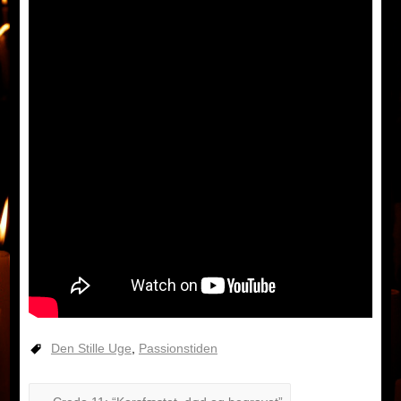
Den Stille Uge
,
Passionstiden