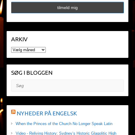
ARKIV
ARKIV
SØG I BLOGGEN
Søg
NYHEDER PÅ ENGELSK
When the Princes of the Church No Longer Speak Latin
Video - Reliving History: Sydney’s Historic Glagolitic High