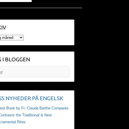
IV
V
 I BLOGGEN
NYHEDER PÅ ENGELSK
test Book by Fr. Claude Barthe Compares
ontrasts the Traditional & New
cramental Rites