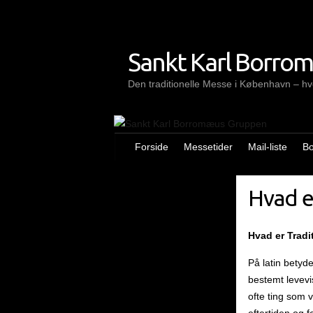
Skip
to
content
Sankt Karl Borro
Den traditionelle Messe i København – hve
Forside
Messetider
Mail-liste
B
Hvad e
Hvad er Trad
På latin betyde
bestemt levevis
ofte ting som v