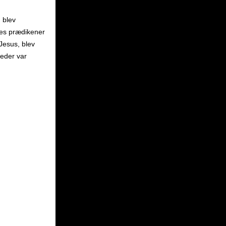
 blev
res prædikener
Jesus, blev
heder var