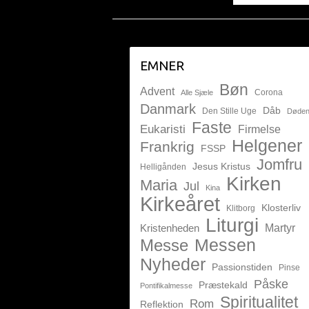
EMNER
Bøn
Advent
Corona
Alle Sjæle
Danmark
Dåb
Den Stille Uge
Døde
Faste
Eukaristi
Firmelse
Helgener
Frankrig
FSSP
Jomfru
Jesus Kristus
Helligånden
Kirken
Maria
Jul
Kina
Kirkeåret
Klosterliv
Klitborg
Liturgi
Kristenheden
Martyr
Messen
Messe
Nyheder
Passionstiden
Pinse
Påske
Præstekald
Pontifikalmesse
Spiritualitet
Rom
Reflektion