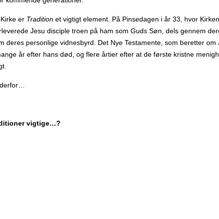
for kommende generationer.
 Kirke er
Tradition
et vigtigt element. På Pinsedagen i år 33, hvor Kirken
erleverede Jesu disciple troen på ham som Guds Søn, dels gennem de
m deres personlige vidnesbyrd. Det Nye Testamente, som beretter om 
ange år efter hans død, og flere årtier efter at de første kristne menig
gt.
 derfor…
aditioner vigtige…?