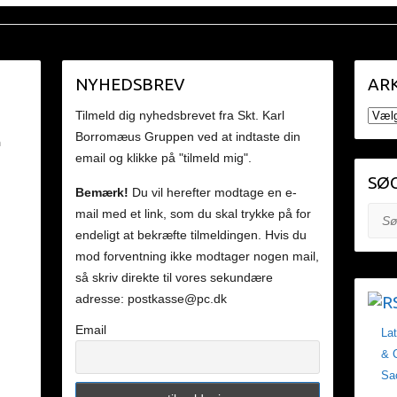
NYHEDSBREV
ARK
ARKI
Tilmeld dig nyhedsbrevet fra Skt. Karl
Borromæus Gruppen ved at indtaste din
n
email og klikke på "tilmeld mig".
SØG
Bemærk!
Du vil herefter modtage en e-
mail med et link, som du skal trykke på for
Søg
endeligt at bekræfte tilmeldingen. Hvis du
mod forventning ikke modtager nogen mail,
så skriv direkte til vores sekundære
adresse: postkasse@pc.dk
Email
La
& C
Sa