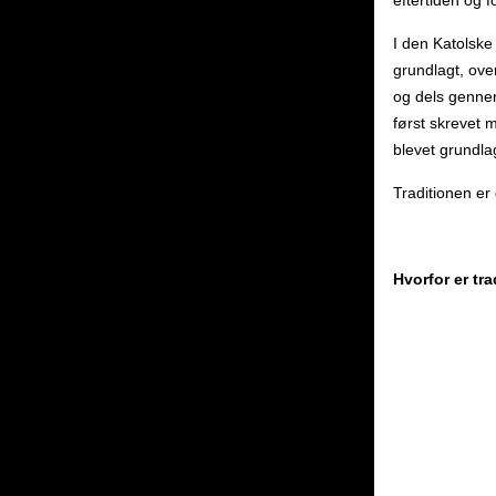
eftertiden og 
I den Katolske
grundlagt, ov
og dels genne
først skrevet m
blevet grundla
Traditionen er
Hvorfor er tr