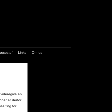
æsestof
Links
Om os
t videregive en
oner er derfor
se ting for