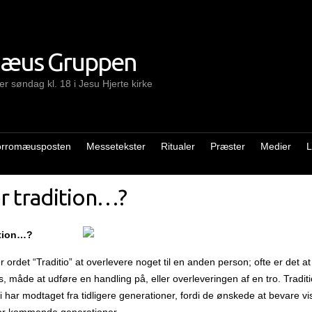
mæus Gruppen
r søndag kl. 18 i Jesu Hjerte kirke
orromæusposten
Messetekster
Ritualer
Præster
Medier
L
r tradition…?
ition…?
r ordet “Traditio” at overlevere noget til en anden person; ofte er det a
, måde at udføre en handling på, eller overleveringen af en tro. Traditi
i har modtaget fra tidligere generationer, fordi de ønskede at bevare vis