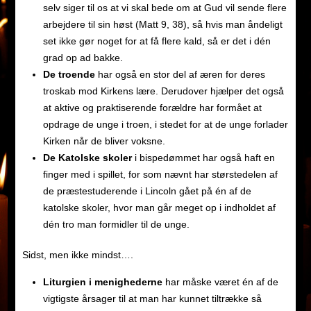
selv siger til os at vi skal bede om at Gud vil sende flere
arbejdere til sin høst (Matt 9, 38), så hvis man åndeligt
set ikke gør noget for at få flere kald, så er det i dén
grad op ad bakke.
De troende
har også en stor del af æren for deres
troskab mod Kirkens lære. Derudover hjælper det også
at aktive og praktiserende forældre har formået at
opdrage de unge i troen, i stedet for at de unge forlader
Kirken når de bliver voksne.
De Katolske skoler
i bispedømmet har også haft en
finger med i spillet, for som nævnt har størstedelen af
de præstestuderende i Lincoln gået på én af de
katolske skoler, hvor man går meget op i indholdet af
dén tro man formidler til de unge.
Sidst, men ikke mindst….
Liturgien i menighederne
har måske været én af de
vigtigste årsager til at man har kunnet tiltrække så