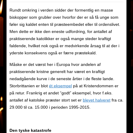
Rundt omkring i verden sidder der formentlig en masse
biskopper som grubler over hvorfor der er så få unge som
føler sig kaldet enten til præsteembedet eller til ordenslivet.
Men dette er ikke den eneste udfordring, for antallet af
praktiserende katolikker er også mange steder kraftigt
faldende, hvilket nok også er medvirkende årsag til at der i
yderste konsekvens også er færre præstekald.
Måske er det værst her i Europa hvor andelen af
praktiserende kristne generelt har været en kraftigt
nedadgående kurve i de seneste årtier i de fleste lande.
Storbrittanien er blot
ét eksempel
på at Kristendommen er
på retur. Frankrig et andet “godt” eksempel, hvor f.eks.
antallet af katolske præster stort set er
blevet halveret
fra ca.
29.000 til ca. 15.000 i perioden 1995-2015.
Den tyske katastrofe