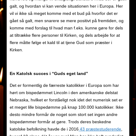
galt, og hvordan vi kan vende situationen her i Europa. Her
vil vi ikke så meget komme med et bud på hvorfor det er
gået så galt, men snarere se mere positivt på fremtiden, og
komme med forslag til hvad man f.eks. kunne gøre for dels
at tiltrække flere personer til Kirken, og dels arbejde for at
flere måtte følge et kald til at tjene Gud som præster i
Kirken.
En Katolsk succes i “Guds eget land”
Det er formentlig de færreste katolikker i Europa som har
hørt om bispedømmet Lincoln i den amerikanske delstat
Nebraska, hvilket er forståeligt nok idet det numerisk set er
et meget lille bispedømme på knap 100.000 katolikker. Ikke
desto mindre formår de noget som stort set ingen andre
bispedømmer formår at gøre. Trods deres beskedne
katolske befolkning havde de i 2016
43 præstestuderende
,