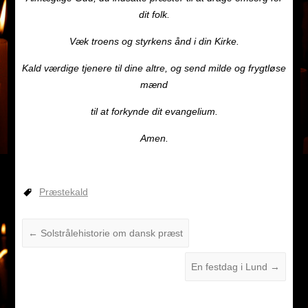
dit folk.
Væk troens og styrkens ånd i din Kirke.
Kald værdige tjenere til dine altre, og send milde og frygtløse
mænd
til at forkynde dit evangelium.
Amen.
Præstekald
←
Solstrålehistorie om dansk præst
En festdag i Lund
→