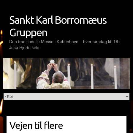
Skip
to
Sankt Karl Borromæus
content
Gruppen
Den traditionelle Messe i København – hver søndag kl. 18 i
Jesu Hjerte kirke
Vejen til flere