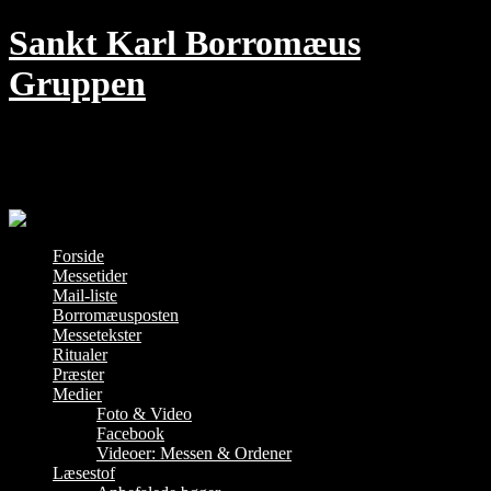
Skip
Sankt Karl Borromæus
to
content
Gruppen
Den traditionelle Messe i København –
hver søndag kl. 18 i Jesu Hjerte kirke
Forside
Messetider
Mail-liste
Borromæusposten
Messetekster
Ritualer
Præster
Medier
Foto & Video
Facebook
Videoer: Messen & Ordener
Læsestof