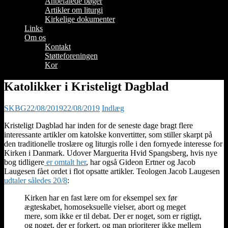
Anbefalede bøger
Artikler om liturgi
Kirkelige dokumenter
Links
Om os
Kontakt
Støtteforeningen
Kor
Katolikker i Kristeligt Dagblad
SKBG
22/08/2019
22/08/2019
Indlæg
Kristeligt Dagblad har inden for de seneste dage bragt flere
interessante artikler om katolske konvertitter, som stiller skarpt på
den traditionelle troslære og liturgis rolle i den fornyede interesse for
Kirken i Danmark. Udover Marguerita Hvid Spangsberg, hvis nye
bog tidligere
er omtalt her
, har også Gideon Ertner og Jacob
Laugesen fået ordet i flot opsatte artikler. Teologen Jacob Laugesen
udtaler således 20/8
:
Kirken har en fast lære om for eksempel sex før
ægteskabet, homoseksuelle vielser, abort og meget
mere, som ikke er til debat. Der er noget, som er rigtigt,
og noget, der er forkert, og man prioriterer ikke mellem