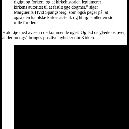
rigtigt og forkert, og at kirkehistorien legitimerer
kirkens autoritet til at fastlægge dogmer,” siger
Marguerita Hvid Spangsberg, som også peger på, at
også den katolske kirkes æstetik og liturgi spiller en stor
rolle for flere.
Hold øje med avisen i de kommende uger! Og lad os glæde os over,
at der nu også bringes positive nyheder om Kirken.