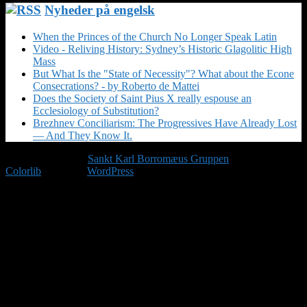
Nyheder på engelsk
When the Princes of the Church No Longer Speak Latin
Video - Reliving History: Sydney’s Historic Glagolitic High
Mass
But What Is the "State of Necessity"? What about the Econe
Consecrations? - by Roberto de Mattei
Does the Society of Saint Pius X really espouse an
Ecclesiology of Substitution?
Brezhnev Conciliarism: The Progressives Have Already Lost
— And They Know It.
Copyright © 2026
Sankt Karl Borromæus Gruppen
. Tema af
Colorlib
Drevet af
WordPress