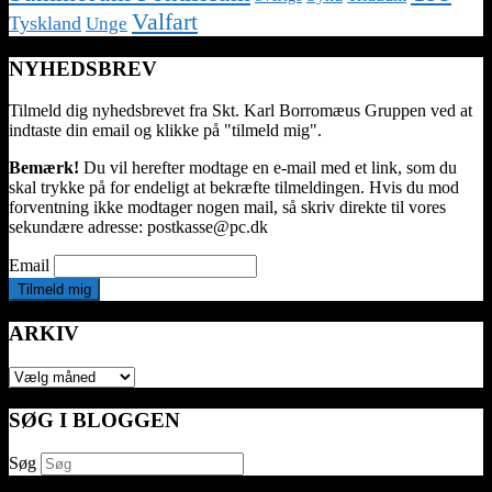
Valfart
Tyskland
Unge
NYHEDSBREV
Tilmeld dig nyhedsbrevet fra Skt. Karl Borromæus Gruppen ved at
indtaste din email og klikke på "tilmeld mig".
Bemærk!
Du vil herefter modtage en e-mail med et link, som du
skal trykke på for endeligt at bekræfte tilmeldingen. Hvis du mod
forventning ikke modtager nogen mail, så skriv direkte til vores
sekundære adresse: postkasse@pc.dk
Email
ARKIV
ARKIV
SØG I BLOGGEN
Søg