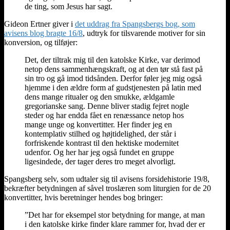
de ting, som Jesus har sagt.
Gideon Ertner giver i
det uddrag fra Spangsbergs bog, som
avisens blog bragte 16/8
, udtryk for tilsvarende motiver for sin
konversion, og tilføjer:
Det, der tiltrak mig til den katolske Kirke, var derimod
netop dens sammenhængskraft, og at den tør stå fast på
sin tro og gå imod tidsånden. Derfor føler jeg mig også
hjemme i den ældre form af gudstjenesten på latin med
dens mange ritualer og den smukke, ældgamle
gregorianske sang. Denne bliver stadig fejret nogle
steder og har endda fået en renæssance netop hos
mange unge og konvertitter. Her finder jeg en
kontemplativ stilhed og højtidelighed, der står i
forfriskende kontrast til den hektiske modernitet
udenfor. Og her har jeg også fundet en gruppe
ligesindede, der tager deres tro meget alvorligt.
Spangsberg selv, som udtaler sig til avisens forsidehistorie 19/8,
bekræfter betydningen af såvel troslæren som liturgien for de 20
konvertitter, hvis beretninger hendes bog bringer:
”Det har for eksempel stor betydning for mange, at man
i den katolske kirke finder klare rammer for, hvad der er