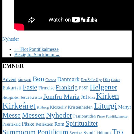
Nyheder
←
Flot Pontifikalmesse
Besøg fra Stockholm
→
EMNER
Bøn
Danmark
Advent
Dåb
Corona
Den Stille Uge
Alle Sjæle
Døden
Helgener
Faste
Frankrig
Eukaristi
Firmelse
FSSP
Kirken
Jomfru Maria
Jul
Jesus Kristus
Helligånden
Kina
Kirkeåret
Liturgi
Martyr
Kristenheden
Klosterliv
Klitborg
Nyheder
Messe
Messen
Passionstiden
Pinse
Pontifikalmesse
Spiritualitet
Påske
Rom
Præstekald
Reflektion
Tro
Summorum Pontificum
Synd
Triduum
Sverige