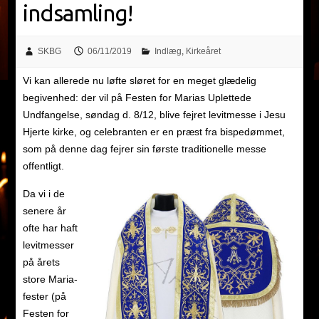
indsamling!
SKBG
06/11/2019
Indlæg
,
Kirkeåret
Vi kan allerede nu løfte sløret for en meget glædelig
begivenhed: der vil på Festen for Marias Uplettede
Undfangelse, søndag d. 8/12, blive fejret levitmesse i Jesu
Hjerte kirke, og celebranten er en præst fra bispedømmet,
som på denne dag fejrer sin første traditionelle messe
offentligt.
Da vi i de
senere år
ofte har haft
levitmesser
på årets
store Maria-
fester (på
Festen for