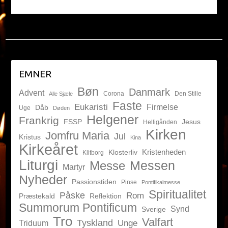
EMNER
Bøn
Danmark
Advent
Corona
Den Stille
Alle Sjæle
Faste
Eukaristi
Firmelse
Dåb
Uge
Døden
Helgener
Frankrig
FSSP
Jesus
Helligånden
Kirken
Jomfru Maria
Jul
Kristus
Kina
Kirkeåret
Kristenheden
Klosterliv
Klitborg
Liturgi
Messen
Messe
Martyr
Nyheder
Passionstiden
Pinse
Pontifikalmesse
Spiritualitet
Påske
Rom
Præstekald
Reflektion
Summorum Pontificum
Synd
Sverige
Tro
Valfart
Tyskland
Unge
Triduum