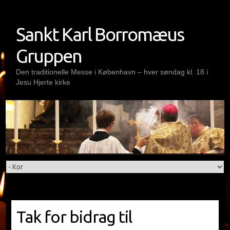
Skip
to
Sankt Karl Borromæus
content
Gruppen
Den traditionelle Messe i København – hver søndag kl. 18 i
Jesu Hjerte kirke
Tak for bidrag til