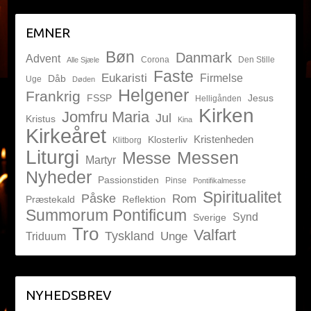
EMNER
Bøn
Danmark
Advent
Corona
Den Stille
Alle Sjæle
Faste
Eukaristi
Firmelse
Dåb
Uge
Døden
Helgener
Frankrig
FSSP
Jesus
Helligånden
Kirken
Jomfru Maria
Jul
Kristus
Kina
Kirkeåret
Kristenheden
Klosterliv
Klitborg
Liturgi
Messen
Messe
Martyr
Nyheder
Passionstiden
Pinse
Pontifikalmesse
Spiritualitet
Påske
Rom
Præstekald
Reflektion
Summorum Pontificum
Synd
Sverige
Tro
Valfart
Tyskland
Unge
Triduum
NYHEDSBREV