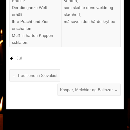
Pracht!
Verden,
Der die ganze Welt
som skabte dens vælde og
erhält,
skønhed,
Ihre Pracht und Zier
må sove i den hårde krybbe.
erschaffen,
Muß in harten Krippen
schlafen.
Jul
←
Traditionen i Slovakiet
Kaspar, Melchior og Baltazar
→