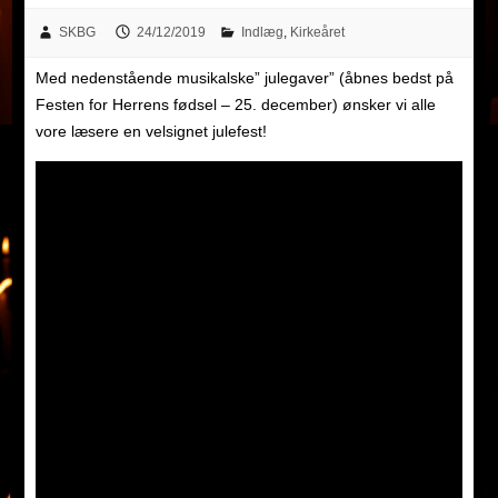
SKBG
24/12/2019
Indlæg
,
Kirkeåret
Med nedenstående musikalske” julegaver” (åbnes bedst på
Festen for Herrens fødsel – 25. december) ønsker vi alle
vore læsere en velsignet julefest!