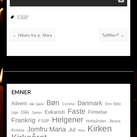
FSSP
←
Hilsen fra p. Marx
Talfifleri?
→
EMNER
Bøn
Danmark
Advent
Corona
Den Stille
Alle Sjæle
Faste
Eukaristi
Firmelse
Dåb
Uge
Døden
Helgener
Frankrig
FSSP
Jesus
Helligånden
Kirken
Jomfru Maria
Jul
Kristus
Kina