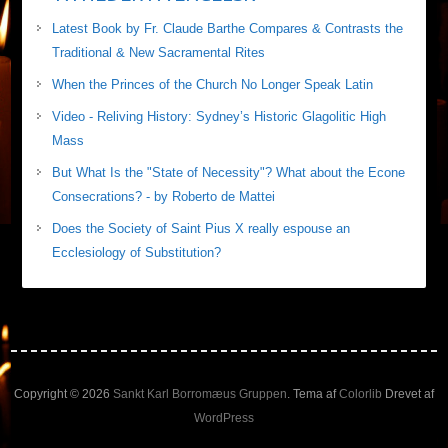
Latest Book by Fr. Claude Barthe Compares & Contrasts the
Traditional & New Sacramental Rites
When the Princes of the Church No Longer Speak Latin
Video - Reliving History: Sydney’s Historic Glagolitic High
Mass
But What Is the "State of Necessity"? What about the Econe
Consecrations? - by Roberto de Mattei
Does the Society of Saint Pius X really espouse an
Ecclesiology of Substitution?
Copyright © 2026
Sankt Karl Borromæus Gruppen
. Tema af
Colorlib
Drevet af
WordPress