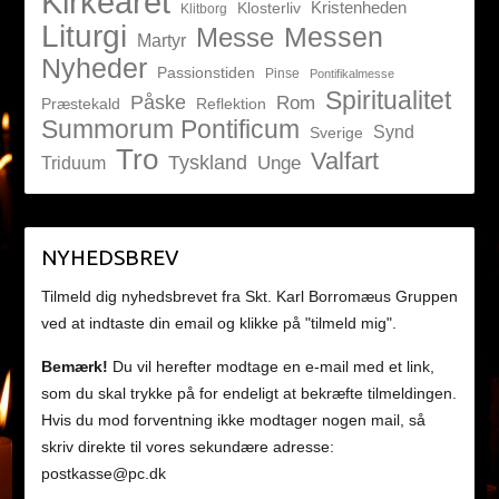
Kirkeåret
Kristenheden
Klosterliv
Klitborg
Liturgi
Messen
Messe
Martyr
Nyheder
Passionstiden
Pinse
Pontifikalmesse
Spiritualitet
Påske
Rom
Præstekald
Reflektion
Summorum Pontificum
Synd
Sverige
Tro
Valfart
Tyskland
Unge
Triduum
NYHEDSBREV
Tilmeld dig nyhedsbrevet fra Skt. Karl Borromæus Gruppen
ved at indtaste din email og klikke på "tilmeld mig".
Bemærk!
Du vil herefter modtage en e-mail med et link,
som du skal trykke på for endeligt at bekræfte tilmeldingen.
Hvis du mod forventning ikke modtager nogen mail, så
skriv direkte til vores sekundære adresse:
postkasse@pc.dk