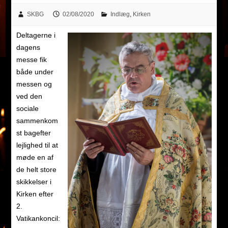
SKBG
02/08/2020
Indlæg
,
Kirken
Deltagerne i
dagens
messe fik
både under
messen og
ved den
sociale
sammenkom
st bagefter
lejlighed til at
møde en af
de helt store
skikkelser i
Kirken efter
2.
Vatikankoncil: