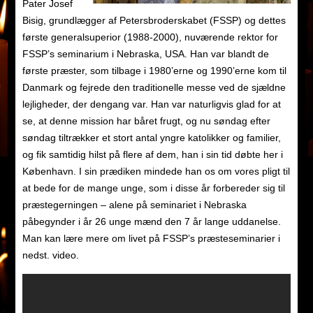
Pater Josef
Bisig, grundlægger af Petersbroderskabet (FSSP) og dettes
første generalsuperior (1988-2000), nuværende rektor for
FSSP’s seminarium i Nebraska, USA. Han var blandt de
første præster, som tilbage i 1980’erne og 1990’erne kom til
Danmark og fejrede den traditionelle messe ved de sjældne
lejligheder, der dengang var. Han var naturligvis glad for at
se, at denne mission har båret frugt, og nu søndag efter
søndag tiltrækker et stort antal yngre katolikker og familier,
og fik samtidig hilst på flere af dem, han i sin tid døbte her i
København. I sin prædiken mindede han os om vores pligt til
at bede for de mange unge, som i disse år forbereder sig til
præstegerningen – alene på seminariet i Nebraska
påbegynder i år 26 unge mænd den 7 år lange uddanelse.
Man kan lære mere om livet på FSSP’s præsteseminarier i
nedst. video.