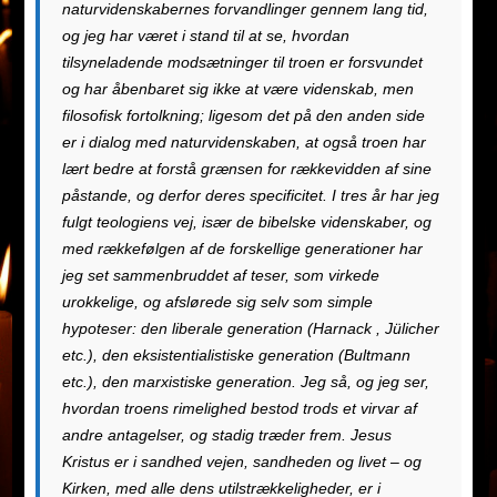
naturvidenskabernes forvandlinger gennem lang tid,
og jeg har været i stand til at se, hvordan
tilsyneladende modsætninger til troen er forsvundet
og har åbenbaret sig ikke at være videnskab, men
filosofisk fortolkning; ligesom det på den anden side
er i dialog med naturvidenskaben, at også troen har
lært bedre at forstå grænsen for rækkevidden af ​​sine
påstande, og derfor deres specificitet. I tres år har jeg
fulgt teologiens vej, især de bibelske videnskaber, og
med rækkefølgen af ​​de forskellige generationer har
jeg set sammenbruddet af teser, som virkede
urokkelige, og afslørede sig selv som simple
hypoteser: den liberale generation (Harnack , Jülicher
etc.), den eksistentialistiske generation (Bultmann
etc.), den marxistiske generation. Jeg så, og jeg ser,
hvordan troens rimelighed bestod trods et virvar af ​
andre ​antagelser, og stadig træder frem. Jesus
Kristus er i sandhed vejen, sandheden og livet – og
Kirken, med alle dens utilstrækkeligheder, er i