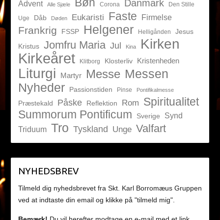
Bøn
Danmark
Advent
Corona
Den Stille
Alle Sjæle
Faste
Eukaristi
Firmelse
Dåb
Uge
Døden
Helgener
Frankrig
FSSP
Jesus
Helligånden
Kirken
Jomfru Maria
Jul
Kristus
Kina
Kirkeåret
Kristenheden
Klosterliv
Klitborg
Liturgi
Messen
Messe
Martyr
Nyheder
Passionstiden
Pinse
Pontifikalmesse
Spiritualitet
Påske
Rom
Præstekald
Reflektion
Summorum Pontificum
Synd
Sverige
Tro
Valfart
Tyskland
Unge
Triduum
NYHEDSBREV
Tilmeld dig nyhedsbrevet fra Skt. Karl Borromæus Gruppen
ved at indtaste din email og klikke på "tilmeld mig".
Bemærk!
Du vil herefter modtage en e-mail med et link,