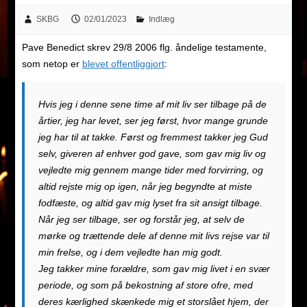
SKBG
02/01/2023
Indlæg
Pave Benedict skrev 29/8 2006 flg. åndelige testamente,
som netop er
blevet offentliggjort
:
Hvis jeg i denne sene time af mit liv ser tilbage på de
årtier, jeg har levet, ser jeg først, hvor mange grunde
jeg har til at takke. Først og fremmest takker jeg Gud
selv, giveren af ​​enhver god gave, som gav mig liv og
vejledte mig gennem mange tider med forvirring, og
altid rejste mig op igen, når jeg begyndte at miste
fodfæste, og altid gav mig lyset fra sit ansigt tilbage.
Når jeg ser tilbage, ser og forstår jeg, at selv de
mørke og trættende dele af denne mit livs rejse var til
min frelse, og i dem vejledte han mig godt.
Jeg takker mine forældre, som gav mig livet i en svær
periode, og som på bekostning af store ofre, med
deres kærlighed skænkede mig et storslået hjem, der