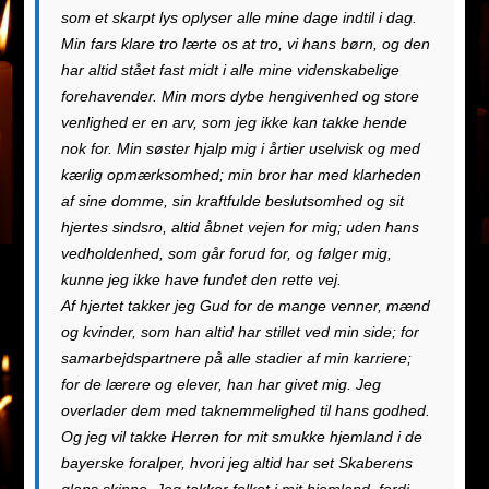
som et skarpt lys oplyser alle mine dage indtil i dag.
Min fars klare tro lærte os at tro, vi hans børn, og den
har altid stået fast midt i alle mine videnskabelige
forehavender. Min mors dybe hengivenhed og store
venlighed er en arv, som jeg ikke kan takke hende
nok for. Min søster hjalp mig i årtier uselvisk og med
kærlig opmærksomhed; min bror har med klarheden
af ​​sine domme, sin kraftfulde beslutsomhed og sit
hjertes sindsro, altid åbnet vejen for mig; uden hans
vedholdenhed, som går forud for, og følger mig,
kunne jeg ikke have fundet den rette vej.
Af hjertet takker jeg Gud for de mange venner, mænd
og kvinder, som han altid har stillet ved min side; for
samarbejdspartnere på alle stadier af min karriere;
for de lærere og elever, han har givet mig. Jeg
overlader dem med taknemmelighed til hans godhed.
Og jeg vil takke Herren for mit smukke hjemland i de
bayerske foralper, hvori jeg altid har set Skaberens