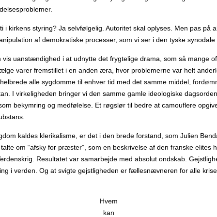
edelsesproblemer.
i kirkens styring? Ja selvfølgelig. Autoritet skal oplyses. Men pas på a
anipulation af demokratiske processer, som vi ser i den tyske synodale 
 vis uanstændighed i at udnytte det frygtelige drama, som så mange of
t sælge varer fremstillet i en anden æra, hvor problemerne var helt ande
helbrede alle sygdomme til enhver tid med det samme middel, fordømm
an. I virkeligheden bringer vi den samme gamle ideologiske dagsorden
om bekymring og medfølelse. Et røgslør til bedre at camouflere opgivels
ubstans.
gdom kaldes klerikalisme, er det i den brede forstand, som Julien Bend
 talte om “afsky for præster”, som en beskrivelse af den franske elites 
rdenskrig. Resultatet var samarbejde med absolut ondskab. Gejstligh
ing i verden. Og at svigte gejstligheden er fællesnævneren for alle krise
Hvem
kan