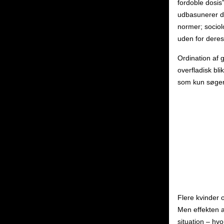
fordoble dosis
udbasunerer der
normer; sociol
uden for deres
Ordination af g
overfladisk bli
som kun søger 
Flere kvinder o
Men effekten a
situation – hv