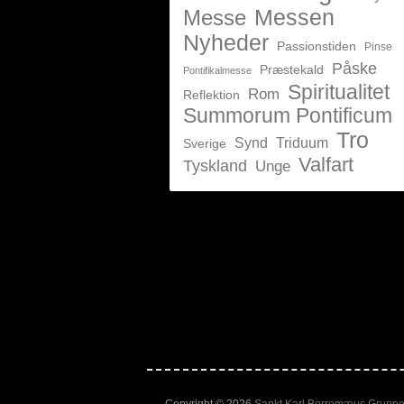
Messen
Messe
Nyheder
Passionstiden
Pinse
Påske
Præstekald
Pontifikalmesse
Spiritualitet
Rom
Reflektion
Summorum Pontificum
Tro
Synd
Triduum
Sverige
Valfart
Tyskland
Unge