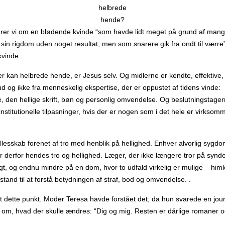
helbrede
hende?
ører vi om en blødende kvinde “som havde lidt meget på grund af man
 sin rigdom uden noget resultat, men som snarere gik fra ondt til værre”
kvinde.
r kan helbrede hende, er Jesus selv. Og midlerne er kendte, effektive, 
 og ikke fra menneskelig ekspertise, der er oppustet af tidens vinde:
 den hellige skrift, bøn og personlig omvendelse. Og beslutningstage
nstitutionelle tilpasninger, hvis der er nogen som i det hele er virksomm
ællesskab forenet af tro med henblik på hellighed. Enhver alvorlig syg
derfor hendes tro og hellighed. Læger, der ikke længere tror på synden
, og endnu mindre på en dom, hvor to udfald virkelig er mulige – him
stand til at forstå betydningen af ​​straf, bod og omvendelse. .
t dette punkt. Moder Teresa havde forstået det, da hun svarede en journ
om, hvad der skulle ændres: “Dig og mig. Resten er dårlige romaner o