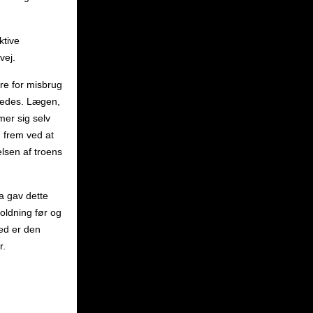
ktive
vej.
re for misbrug
rledes. Lægen,
er sig selv
 frem ved at
en af ​​troens
a gav dette
holdning før og
ed er den
r.