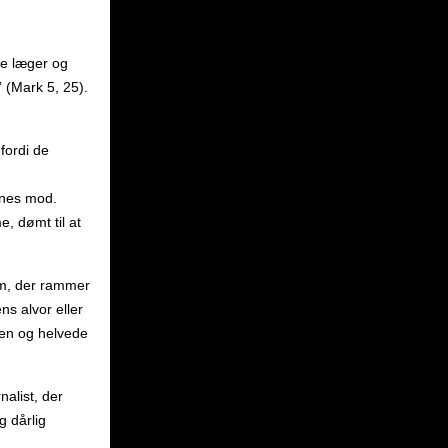
ge læger og
 (Mark 5, 25).
fordi de
rnes mod.
e, dømt til at
dom, der rammer
s alvor eller
len og helvede
alist, der
g dårlig