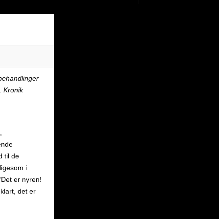
behandlinger
. Kronik
,
sende
 til de
ligesom i
“Det er nyren!
lart, det er