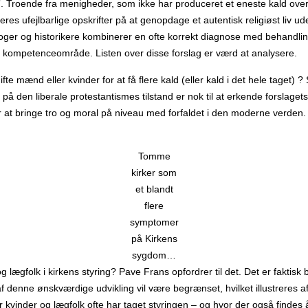
”. Troende fra menigheder, som ikke har produceret et eneste kald over i
es ufejlbarlige opskrifter på at genopdage et autentisk religiøst liv ud
oger og historikere kombinerer en ofte korrekt diagnose med behandlin
 kompetenceområde. Listen over disse forslag er værd at analysere.
ifte mænd eller kvinder for at få flere kald (eller kald i det hele taget) ? 
k på den liberale protestantismes tilstand er nok til at erkende forslaget
at bringe tro og moral på niveau med forfaldet i den moderne verden.
Tomme
kirker som
et blandt
flere
symptomer
på Kirkens
sygdom…
g lægfolk i kirkens styring? Pave Frans opfordrer til det. Det er faktisk
f ​​denne ønskværdige udvikling vil være begrænset, hvilket illustreres 
or kvinder og lægfolk ofte har taget styringen – og hvor der også findes 