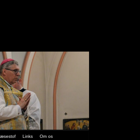
æsestof
Links
Om os