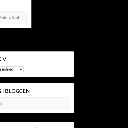
Peters Stol
→
IV
V
 I BLOGGEN