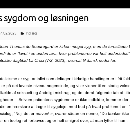
s sygdom og løsningen
14/02/2023
Indlæg
r Jean-Thomas de Beauregard er kirken meget syg, men de foreslåede 
 fordi de er “lavet i en anden æra, hvor problemerne var helt anderledes”
atolske dagblad La Croix (7/2, 2023), oversat til dansk nedenfor.
tolicisme er syg: antallet som deltager i kirkelige handlinger er i frit fald
er på det laveste niveau nogensinde, og vi er vidner til en stadig vok
lfælde af seksuelt og åndeligt misbrug, og det deraf følgende tab af tillid
digheder… Selvom patientens sygdomme er ikke indbildte, kommer der 
ie en hærskare af læger til sygelejet med bud på hvad problemet er : 
ciolog; “Nej, det er maven! », svarer sådan en nonne; “Du tænker ikke k
ter en teolog ret forbavset og er helt smigret over, at man lytter til ham.