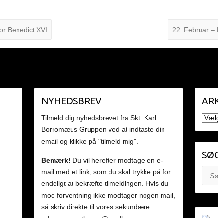
r Benedict XVI
22. Februar – 
NYHEDSBREV
ARK
ARKI
Tilmeld dig nyhedsbrevet fra Skt. Karl
Borromæus Gruppen ved at indtaste din
n
email og klikke på "tilmeld mig".
SØG
Bemærk!
Du vil herefter modtage en e-
mail med et link, som du skal trykke på for
Søg
endeligt at bekræfte tilmeldingen. Hvis du
mod forventning ikke modtager nogen mail,
så skriv direkte til vores sekundære