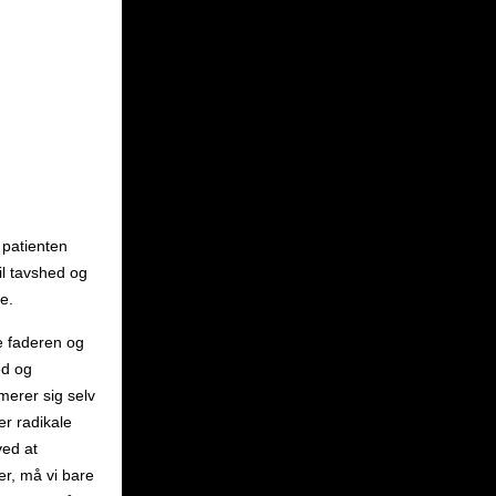
 patienten
il tavshed og
e.
re faderen og
ed og
rmerer sig selv
er radikale
ved at
er, må vi bare