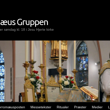
mæus Gruppen
r søndag kl. 18 i Jesu Hjerte kirke
orromæusposten
Messetekster
Ritualer
Præster
Medier
L