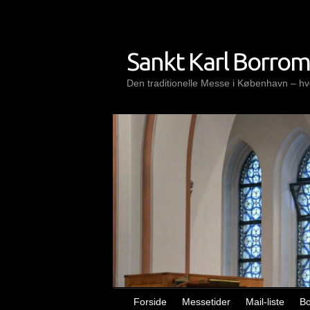
Skip
to
content
Sankt Karl Borro
Den traditionelle Messe i København – hve
Forside
Messetider
Mail-liste
B