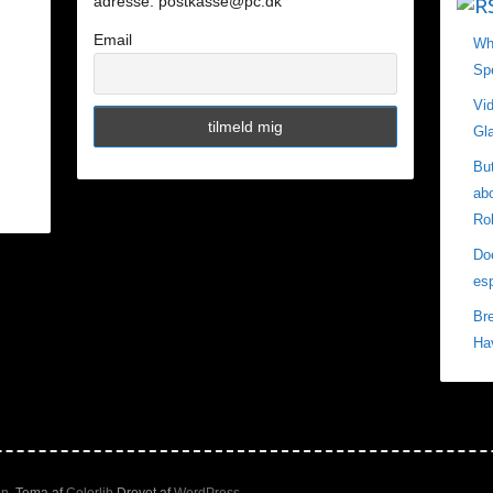
adresse: postkasse@pc.dk
Email
Wh
Sp
Vid
Gla
Bu
ab
Ro
Doe
esp
Br
Ha