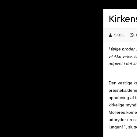
Kirken
SKBG
I følge brode
vil ikke virke,
udgivet i det k
Den vestlige ka
præstekaldene 
ophobning af ti
kirkelige myn
Molières komed
udbryder en so
lungen! “, slut