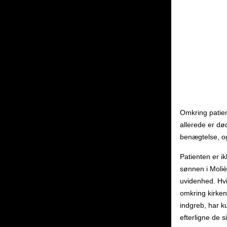
Omkring patien
allerede er død
benægtelse, og
Patienten er i
sønnen i Moliè
uvidenhed. Hvis
omkring kirkens
indgreb, har k
efterligne de s