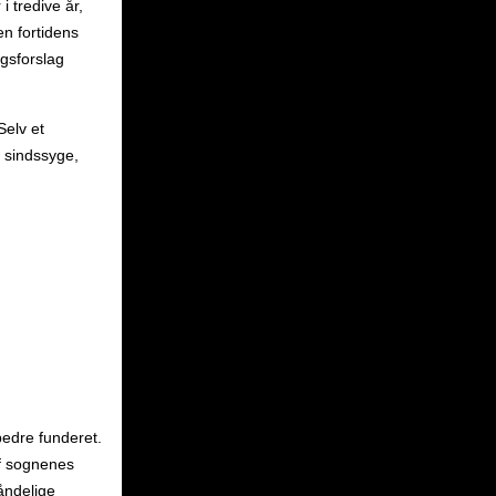
 tredive år,
en fortidens
gsforslag
Selv et
s sindssyge,
 bedre funderet.
af sognenes
åndelige