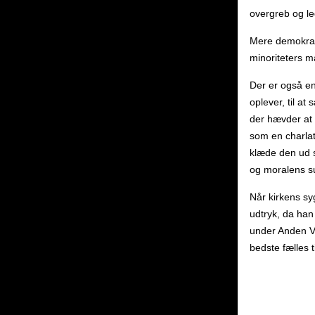
overgreb og l
Mere demokrati 
minoriteters m
Der er også en
oplever, til a
der hævder at 
som en charlat
klæde den ud s
og moralens s
Når kirkens sy
udtryk, da han
under Anden Ve
bedste fælles t