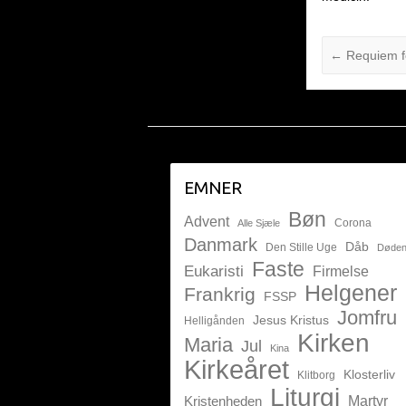
←
Requiem fo
EMNER
Bøn
Advent
Corona
Alle Sjæle
Danmark
Dåb
Den Stille Uge
Døde
Faste
Eukaristi
Firmelse
Helgener
Frankrig
FSSP
Jomfru
Jesus Kristus
Helligånden
Kirken
Maria
Jul
Kina
Kirkeåret
Klosterliv
Klitborg
Liturgi
Kristenheden
Martyr