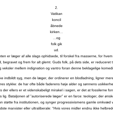
2.
Vatikan
koncil
åbnede
kirken…
…og
folk gik
ud.
ten er læger af alle slags ophidsede, til forskel fra masserne, for hvem
, begravet og frem for alt glemt. Guds folk, på dets side, er reduceret t
 veksler mellem indignation og vantro foran denne beklagelige komedi
kke indbildt syg, men de læger, der ordinerer en blodladning, ligner me
res stykke: de har ofte både faderens høje alder og sønnens usikkerh
 der ellers er et videnskabeligt mirakel i sagen, er det at fossilerne fo
 lig. Bataljonen af ​​”autoriserede læger” er en farce: teologer, der ønsk
un støtte fra institutionen, og synger progressivismens gamle omkvæd 
idste marxister eller ultraliberale: “Hvis vores midler endnu ikke helbred