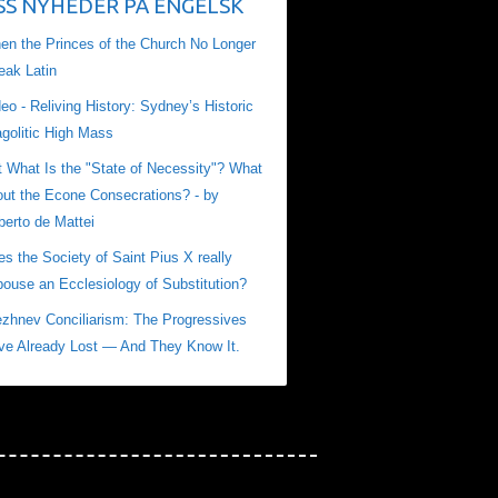
NYHEDER PÅ ENGELSK
en the Princes of the Church No Longer
eak Latin
eo - Reliving History: Sydney’s Historic
golitic High Mass
t What Is the "State of Necessity"? What
out the Econe Consecrations? - by
berto de Mattei
s the Society of Saint Pius X really
ouse an Ecclesiology of Substitution?
ezhnev Conciliarism: The Progressives
ve Already Lost — And They Know It.