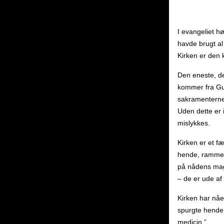
I evangeliet h
havde brugt al
Kirken er den 
Den eneste, de
kommer fra Gud
sakramenterne,
Uden dette er i
mislykkes.
Kirken er et f
hende, rammer 
på nådens magt
– de er ude af 
Kirken har nåe
spurgte hende 
medicin.”