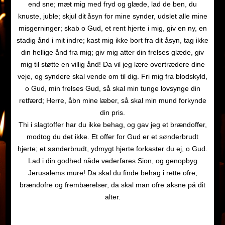
end sne; mæt mig med fryd og glæde, lad de ben, du
knuste, juble; skjul dit
åsyn for mine synder, udslet alle mine
misgerninger; skab o Gud, et rent hjerte i mig, giv en ny, en
stadig ånd i mit indre; kast mig ikke bort fra dit åsyn, tag ikke
din hellige ånd fra mig; giv mig atter din frelses glæde, giv
mig til støtte en villig ånd! Da vil jeg lære overtrædere dine
veje, og syndere skal vende om til dig. Fri mig fra blodskyld,
o Gud, min frelses Gud, så skal min tunge lovsynge din
retfærd; Herre, åbn mine
læber, så skal min mund forkynde
din pris.
Thi i slagtoffer har du ikke behag, og gav jeg et brændoffer,
modtog du det ikke. Et offer for Gud er et sønderbrudt
hjerte; et sønderbrudt, ydmygt hjerte forkaster du ej, o Gud.
Lad i din godhed nåde vederfares Sion, og genopbyg
Jerusalems mure! Da skal du finde behag i rette ofre,
brændofre og frembærelser, da skal man ofre øksne på dit
alter.