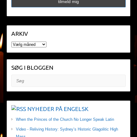
ARKIV
ARKIV
SØG I BLOGGEN
Søg
NYHEDER PÅ ENGELSK
When the Princes of the Church No Longer Speak Latin
Video - Reliving History: Sydney’s Historic Glagolitic High
Mass