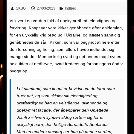
SKBG
27/03/2023
Indlæg
Vi lever i en verden fuld af ubekymrethed, elendighed og
forvirring. Knapt var vore kirker genåbnede efter epidemien,
før en ulykkelig krig brød ud i Ukraine, og næsten samtidig
genåbnedes de sår i Kirken, som var begyndt at hele efter
den forsoning og heling, som ellers havde indfundet sig
mange steder. Menneskelig synd og det ondes magt synes
hele tiden at nedbryde, hvad fredens og forsoningens ånd vil
bygge op.
I et samfund, som knapt er bevidst om de farer som
truer det, og som skjuler sin elendighed og
uretfærdighed bag en velstående, skinnende og
ubekymret facade, der åbenbarer den Uplettede
Jomfru – hvem synden aldrig rørte – sig for et
uskyldigt barn, den hellige Bernadette Soubirous.
Med en moders omsorg ser hun på denne verden,