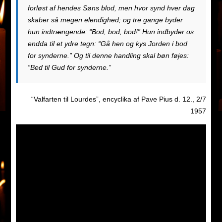
forløst af hendes Søns blod, men hvor synd hver dag
skaber så megen elendighed; og tre gange byder
hun indtrængende: “Bod, bod, bod!” Hun indbyder os
endda til et ydre tegn: “Gå hen og kys Jorden i bod
for synderne.” Og til denne handling skal bøn føjes:
“Bed til Gud for synderne.”
“Valfarten til Lourdes”, encyclika af Pave Pius d. 12., 2/7
1957