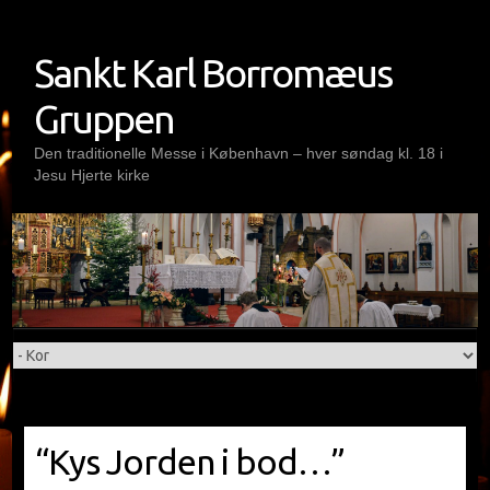
Skip
to
Sankt Karl Borromæus
content
Gruppen
Den traditionelle Messe i København – hver søndag kl. 18 i
Jesu Hjerte kirke
“Kys Jorden i bod…”