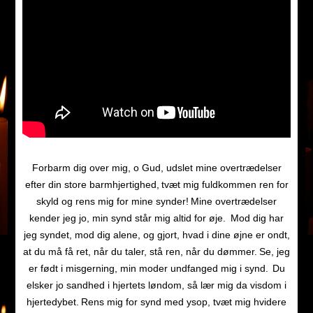
Forbarm dig over mig, o Gud, udslet mine overtrædelser
efter din store barmhjertighed,
tvæt mig fuldkommen ren for
skyld og rens mig for mine synder!
Mine overtrædelser
kender jeg jo, min synd står mig altid for øje.
Mod dig har
jeg syndet, mod dig alene, og gjort, hvad i dine øjne er ondt,
at du må få ret, når du taler, stå ren, når du dømmer.
Se, jeg
er født i misgerning, min moder undfanged mig i synd.
Du
elsker jo sandhed i hjertets løndom, så lær mig da visdom i
hjertedybet.
Rens mig for synd med ysop, tvæt mig hvidere