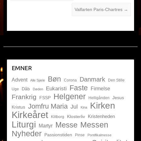
Valfarten Paris-Chartres
→
EMNER
Bøn
Danmark
Advent
Corona
Den Stille
Alle Sjæle
Faste
Eukaristi
Firmelse
Dåb
Uge
Døden
Helgener
Frankrig
FSSP
Jesus
Helligånden
Kirken
Jomfru Maria
Jul
Kristus
Kina
Kirkeåret
Kristenheden
Klosterliv
Klitborg
Liturgi
Messen
Messe
Martyr
Nyheder
Passionstiden
Pinse
Pontifikalmesse