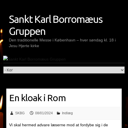
Skip
to
Sankt Karl Borromæus
content
Gruppen
Den traditionelle Messe i København – hver søndag kl. 18 i
Jesu Hjerte kirke
En kloak i Rom
SKBG
08/01/2024
Indlæg
Vi skal hermed advare læserne mod at fordybe sig i de