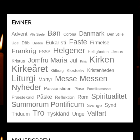
EMNER
Bøn
Danmark
Advent
Corona
Den Stille
Alle Sjæle
Faste
Eukaristi
Firmelse
Dåb
Uge
Døden
Helgener
Frankrig
FSSP
Jesus
Helligånden
Kirken
Jomfru Maria
Jul
Kristus
Kina
Kirkeåret
Kristenheden
Klosterliv
Klitborg
Liturgi
Messen
Messe
Martyr
Nyheder
Passionstiden
Pinse
Pontifikalmesse
Spiritualitet
Påske
Rom
Præstekald
Reflektion
Summorum Pontificum
Synd
Sverige
Tro
Valfart
Tyskland
Unge
Triduum