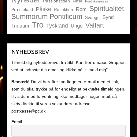
Passionstiden
Pinse
Pontifikalmesse
Spiritualitet
Påske
Rom
Præstekald
Reflektion
Summorum Pontificum
Synd
Sverige
Tro
Valfart
Tyskland
Unge
Triduum
NYHEDSBREV
Tilmeld dig nyhedsbrevet fra Skt. Karl Borromæus Gruppen
ved at indtaste din email og klikke på "tilmeld mig".
Bemærk!
Du vil herefter modtage en e-mail med et link,
som du skal trykke på for endeligt at bekræfte tilmeldingen.
Hvis du mod forventning ikke modtager nogen mail, så
skriv direkte til vores sekundære adresse:
postkasse@pc.dk
Email