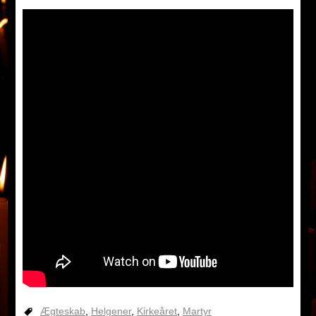
Ægteskab
,
Helgener
,
Kirkeåret
,
Martyr