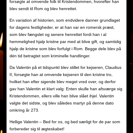
forsøgte at omvende folk til Kristendommen, hvorefter han
blev sendt til Rom og blev henrettet.
En variation af historien, som endvidere danner grundlaget
for dagens festligheder, er at han var en romersk præst,
som blev fængslet og senere henrettet fordi han i al
hemmelighed hjalp kristne par med at blive gift, og samtidig
hjalp de kristne som blev forfulgt i Rom. Begge dele blev på
dén tid betragtet som kriminelle handlinger.
Da Valentin på et tidspunkt blev stillet for kejseren, Claudius
II, forsøgte han at omvende kejseren til den kristne tro,
hvilket han efter sigende blev meget vred over, og derfor
gav han Valentin et klart valg: Enten skulle han afsværge sig
Kristendommen, ellers ville han blive slået ihjel. Valentin
valgte det sidste, og blev således martyr på denne dato
omkring år 273.
Hellige Valentin – Bed for os, og bed særligt for de par som
forbereder sig til ægteskabet!