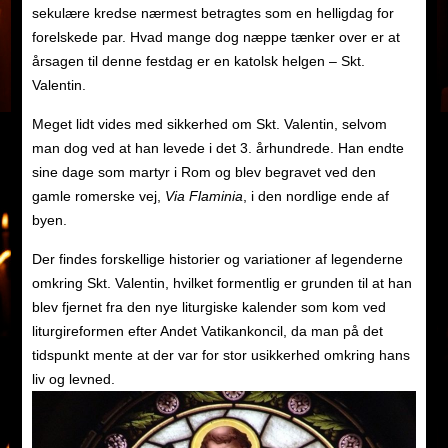
sekulære kredse nærmest betragtes som en helligdag for
forelskede par. Hvad mange dog næppe tænker over er at
årsagen til denne festdag er en katolsk helgen – Skt.
Valentin.
Meget lidt vides med sikkerhed om Skt. Valentin, selvom
man dog ved at han levede i det 3. århundrede. Han endte
sine dage som martyr i Rom og blev begravet ved den
gamle romerske vej,
Via Flaminia
, i den nordlige ende af
byen.
Der findes forskellige historier og variationer af legenderne
omkring Skt. Valentin, hvilket formentlig er grunden til at han
blev fjernet fra den nye liturgiske kalender som kom ved
liturgireformen efter Andet Vatikankoncil, da man på det
tidspunkt mente at der var for stor usikkerhed omkring hans
liv og levned.