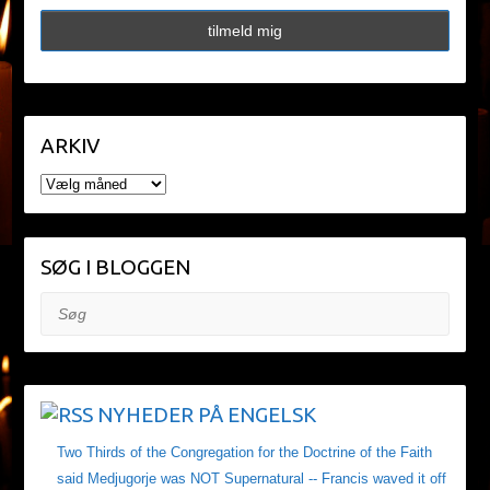
ARKIV
ARKIV
SØG I BLOGGEN
Søg
NYHEDER PÅ ENGELSK
Two Thirds of the Congregation for the Doctrine of the Faith
said Medjugorje was NOT Supernatural -- Francis waved it off