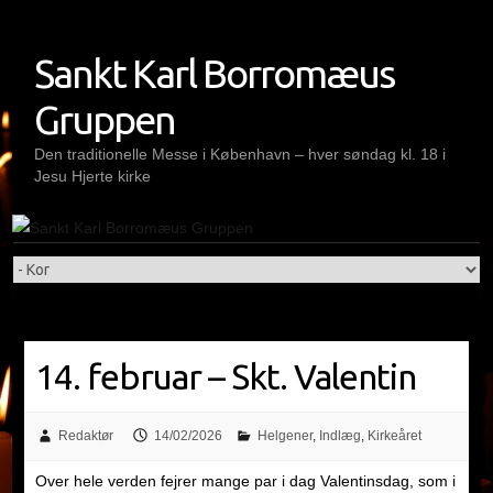
Skip
to
Sankt Karl Borromæus
content
Gruppen
Den traditionelle Messe i København – hver søndag kl. 18 i
Jesu Hjerte kirke
14. februar – Skt. Valentin
Redaktør
14/02/2026
Helgener
,
Indlæg
,
Kirkeåret
Over hele verden fejrer mange par i dag Valentinsdag, som i