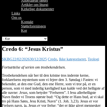
Anbefalede bøger
Artikler om liturgi
Kirkelige dokumenter
Links
Om os
Kontakt
Støtteforeningen
Kor
Credo 6: “Jesus Kristus”
SKBG
22/02/2026
30/12/2025
Credo
,
Ikke kategoriseret
,
Teologi
Fortsættelse af serien om trosbekendelsen.
Trosbekendelsen når her til den kristne tros inderste kerne,
forklarelsens mysterium som vi fejrer den 3. Søndag i Fasten: vi
bekender, at den ene Gud, den ene Herre, som vi tror på, er en
person, som vi med inderlig kærlighed kan kalde ved det helligste af
alle navne:
Jesus
, som betyder “Frelseren”. I Jesu allerhelligste
Navn finder vi Troens største bud: “Og dette er Hans bud, at vi skal
tro på Hans Søns, Jesu Kristi, Navn” (1. Joh. 3,23). Jesus er vor
Frelsers navn, ja, Jesus
er
vor frelse: “der er ikke givet mennesker