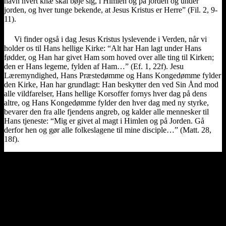
navn hvert knæ skal bøje sig, i Himlen og på jorden og under
jorden, og hver tunge bekende, at Jesus Kristus er Herre” (Fil. 2, 9-
11).
Vi finder også i dag Jesus Kristus lyslevende i Verden, når vi
holder os til Hans hellige Kirke: “Alt har Han lagt under Hans
fødder, og Han har givet Ham som hoved over alle ting til Kirken;
den er Hans legeme, fylden af Ham…” (Ef. 1, 22f). Jesu
Læremyndighed, Hans Præstedømme og Hans Kongedømme fylder
den Kirke, Han har grundlagt: Han beskytter den ved Sin Ånd mod
alle vildfarelser, Hans hellige Korsoffer fornys hver dag på dens
altre, og Hans Kongedømme fylder den hver dag med ny styrke,
bevarer den fra alle fjendens angreb, og kalder alle mennesker til
Hans tjeneste: “Mig er givet al magt i Himlen og på Jorden. Gå
derfor hen og gør alle folkeslagene til mine disciple…” (Matt. 28,
18f).