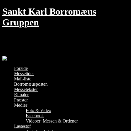
Skip
Sankt Karl Borromæus
to
content
Gruppen
Den traditionelle Messe i København –
hver søndag kl. 18 i Jesu Hjerte kirke
Forside
Messetider
Mail-liste
Borromæusposten
Messetekster
Ritualer
Præster
Medier
Foto & Video
Facebook
Videoer: Messen & Ordener
Læsestof