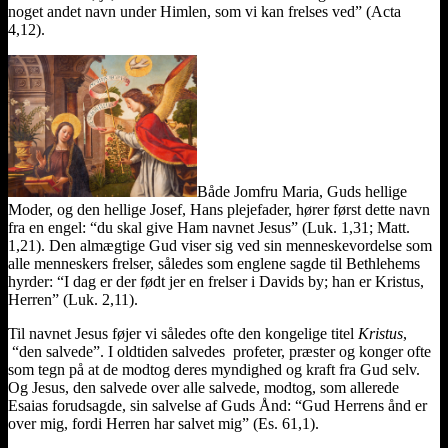
noget andet navn under Himlen, som vi kan frelses ved” (Acta
4,12).
Både Jomfru Maria, Guds hellige
Moder, og den hellige Josef, Hans plejefader, hører først dette navn
fra en engel: “du skal give Ham navnet Jesus” (Luk. 1,31; Matt.
1,21). Den almægtige Gud viser sig ved sin menneskevordelse som
alle menneskers frelser, således som englene sagde til Bethlehems
hyrder: “I dag er der født jer en frelser i Davids by; han er Kristus,
Herren” (Luk. 2,11).
Til navnet Jesus føjer vi således ofte den kongelige titel
Kristus
,
“den salvede”. I oldtiden salvedes profeter, præster og konger ofte
som tegn på at de modtog deres myndighed og kraft fra Gud selv.
Og Jesus, den salvede over alle salvede, modtog, som allerede
Esaias forudsagde, sin salvelse af Guds Ånd: “Gud Herrens ånd er
over mig, fordi Herren har salvet mig” (Es. 61,1).