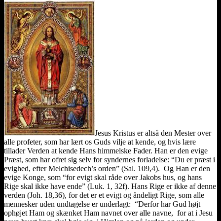
Jesus Kristus er altså den Mester over
alle profeter, som har lært os Guds vilje at kende, og hvis lære
tillader Verden at kende Hans himmelske Fader. Han er den evige
Præst, som har ofret sig selv for syndernes forladelse: “Du er præst i
evighed, efter Melchisedech’s orden” (Sal. 109,4). Og Han er den
evige Konge, som “for evigt skal råde over Jakobs hus, og hans
Rige skal ikke have ende” (Luk. 1, 32f). Hans Rige er ikke af denne
verden (Joh. 18,36), for det er et evigt og åndeligt Rige, som alle
mennesker uden undtagelse er underlagt: “Derfor har Gud højt
ophøjet Ham og skænket Ham navnet over alle navne, for at i Jesu