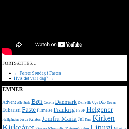
FORTSÆTTES…
←
Første Søndag i Fasten
Hvis det var i dag?
→
EMNER
Bøn
Danmark
Advent
Dåb
Corona
Den Stille Uge
Alle Sjæle
Døden
Helgener
Faste
Frankrig
Eukaristi
Firmelse
FSSP
Kirken
Jomfru Maria
Jul
Jesus Kristus
Helligånden
Kina
Kirkeåret
Liturgi
Martyr
Kristenheden
Klosterliv