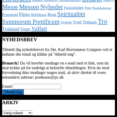
Klitborg
Nyheder
Messe
Messen
Passionstiden
Pinse
Pontifikalmesse
Spiritualitet
Påske
Rom
Præstekald
Reflektion
Tro
Summorum Pontificum
Synd
Triduum
Sverige
Valfart
Tyskland
Unge
NYHEDSBREV
Tilmeld dig nyhedsbrevet fra Skt. Karl Borromæus Gruppen ved at
indtaste din email og klikke på "tilmeld mig".
Bemærk!
Du vil herefter modtage en e-mail med et link, som du
skal trykke på for endeligt at bekræfte tilmeldingen. Hvis du mod
forventning ikke modtager nogen mail, så skriv direkte til vores
sekundære adresse: postkasse@pc.dk
Email
ARKIV
ARKIV