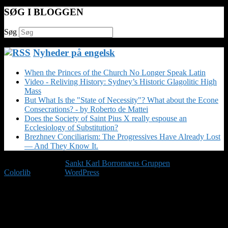
SØG I BLOGGEN
Søg
Nyheder på engelsk
When the Princes of the Church No Longer Speak Latin
Video - Reliving History: Sydney’s Historic Glagolitic High
Mass
But What Is the "State of Necessity"? What about the Econe
Consecrations? - by Roberto de Mattei
Does the Society of Saint Pius X really espouse an
Ecclesiology of Substitution?
Brezhnev Conciliarism: The Progressives Have Already Lost
— And They Know It.
Copyright © 2026
Sankt Karl Borromæus Gruppen
. Tema af
Colorlib
Drevet af
WordPress