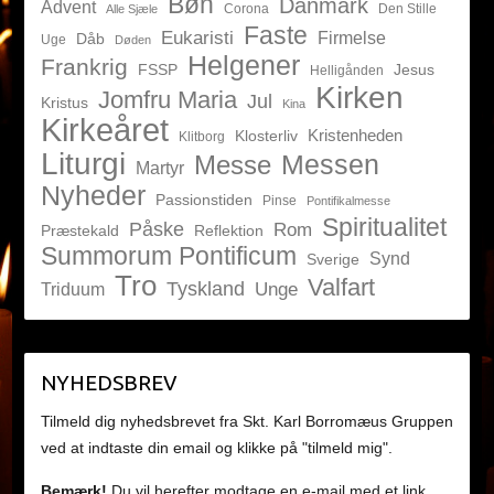
Bøn
Danmark
Advent
Corona
Den Stille
Alle Sjæle
Faste
Eukaristi
Firmelse
Dåb
Uge
Døden
Helgener
Frankrig
FSSP
Jesus
Helligånden
Kirken
Jomfru Maria
Jul
Kristus
Kina
Kirkeåret
Kristenheden
Klosterliv
Klitborg
Liturgi
Messen
Messe
Martyr
Nyheder
Passionstiden
Pinse
Pontifikalmesse
Spiritualitet
Påske
Rom
Præstekald
Reflektion
Summorum Pontificum
Synd
Sverige
Tro
Valfart
Tyskland
Unge
Triduum
NYHEDSBREV
Tilmeld dig nyhedsbrevet fra Skt. Karl Borromæus Gruppen
ved at indtaste din email og klikke på "tilmeld mig".
Bemærk!
Du vil herefter modtage en e-mail med et link,