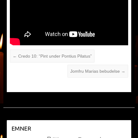
←
Credo 10: “Pint under Pontius Pilatus”
Jomfru Marias bebudelse
→
EMNER