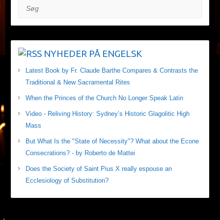
Søg
NYHEDER PÅ ENGELSK
Latest Book by Fr. Claude Barthe Compares & Contrasts the
Traditional & New Sacramental Rites
When the Princes of the Church No Longer Speak Latin
Video - Reliving History: Sydney’s Historic Glagolitic High
Mass
But What Is the "State of Necessity"? What about the Econe
Consecrations? - by Roberto de Mattei
Does the Society of Saint Pius X really espouse an
Ecclesiology of Substitution?