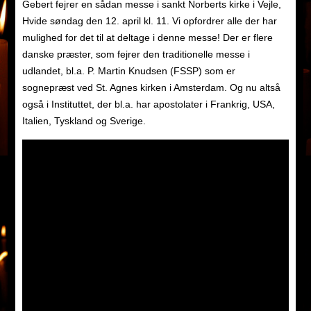
Gebert fejrer en sådan messe i sankt Norberts kirke i Vejle,
Hvide søndag den 12. april kl. 11. Vi opfordrer alle der har
mulighed for det til at deltage i denne messe! Der er flere
danske præster, som fejrer den traditionelle messe i
udlandet, bl.a. P. Martin Knudsen (FSSP) som er
sognepræst ved St. Agnes kirken i Amsterdam. Og nu altså
også i Instituttet, der bl.a. har apostolater i Frankrig, USA,
Italien, Tyskland og Sverige.