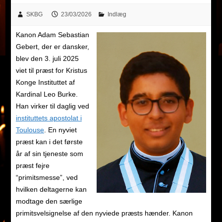
SKBG
23/03/2026
Indlæg
Kanon Adam Sebastian
Gebert, der er dansker,
blev den 3. juli 2025
viet til præst for Kristus
Konge Instituttet af
Kardinal Leo Burke.
Han virker til daglig ved
instituttets apostolat i
Toulouse
. En nyviet
præst kan i det første
år af sin tjeneste som
præst fejre
“primitsmesse”, ved
hvilken deltagerne kan
modtage den særlige
primitsvelsignelse af den nyviede præsts hænder. Kanon