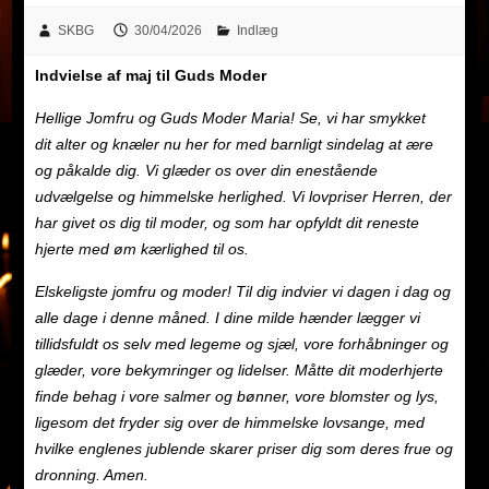
SKBG
30/04/2026
Indlæg
Indvielse af maj til Guds Moder
Hellige Jomfru og Guds Moder Maria! Se, vi har smykket
dit alter og knæler nu her for med barnligt sindelag at ære
og påkalde dig. Vi glæder os over din enestående
udvælgelse og himmelske herlighed. Vi lovpriser Herren, der
har givet os dig til moder, og som har opfyldt dit reneste
hjerte med øm kærlighed til os.
Elskeligste jomfru og moder! Til dig indvier vi dagen i dag og
alle dage i denne måned. I dine milde hænder lægger vi
tillidsfuldt os selv med legeme og sjæl, vore forhåbninger og
glæder, vore bekymringer og lidelser. Måtte dit moderhjerte
finde behag i vore salmer og bønner, vore blomster og lys,
ligesom det fryder sig over de himmelske lovsange, med
hvilke englenes jublende skarer priser dig som deres frue og
dronning. Amen.