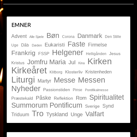
EMNER
Bøn
Danmark
Advent
Corona
Den Stille
Alle Sjæle
Faste
Eukaristi
Firmelse
Dåb
Uge
Døden
Helgener
Frankrig
FSSP
Jesus
Helligånden
Kirken
Jomfru Maria
Jul
Kristus
Kina
Kirkeåret
Kristenheden
Klosterliv
Klitborg
Liturgi
Messen
Messe
Martyr
Nyheder
Passionstiden
Pinse
Pontifikalmesse
Spiritualitet
Påske
Rom
Præstekald
Reflektion
Summorum Pontificum
Synd
Sverige
Tro
Valfart
Tyskland
Unge
Triduum