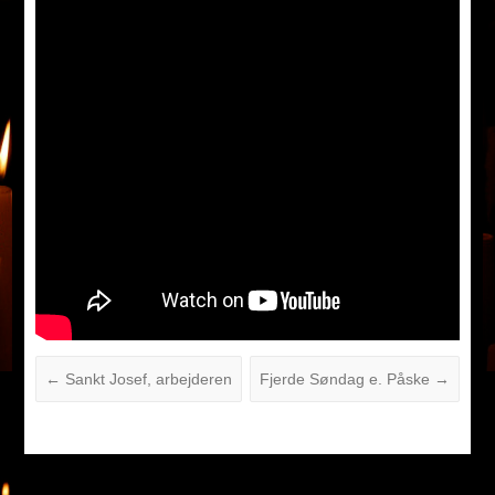
←
Sankt Josef, arbejderen
Fjerde Søndag e. Påske
→