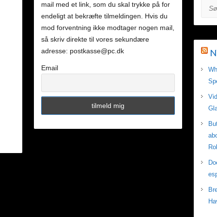
mail med et link, som du skal trykke på for
Søg
endeligt at bekræfte tilmeldingen. Hvis du
mod forventning ikke modtager nogen mail,
så skriv direkte til vores sekundære
adresse: postkasse@pc.dk
N
Email
Wh
Sp
Vid
Gla
Bu
ab
Ro
Doe
esp
Br
Ha