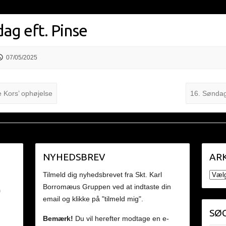
ag eft. Pinse
07/05/2025
e Kors’ ophøjelse
16. Søndag
NYHEDSBREV
ARK
ARKI
Tilmeld dig nyhedsbrevet fra Skt. Karl
Borromæus Gruppen ved at indtaste din
n
email og klikke på "tilmeld mig".
SØG
Bemærk!
Du vil herefter modtage en e-