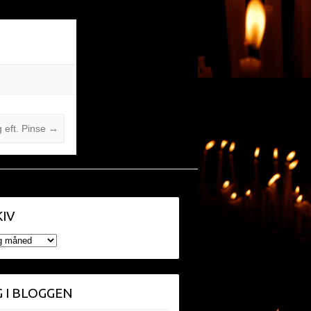
 eft. Pinse
→
IV
V
 I BLOGGEN