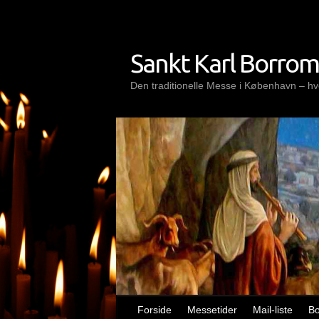
Skip
to
content
Sankt Karl Borro
Den traditionelle Messe i København – hve
Forside
Messetider
Mail-liste
B