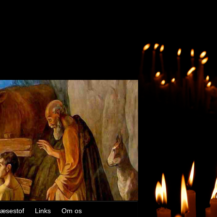
æsestof
Links
Om os