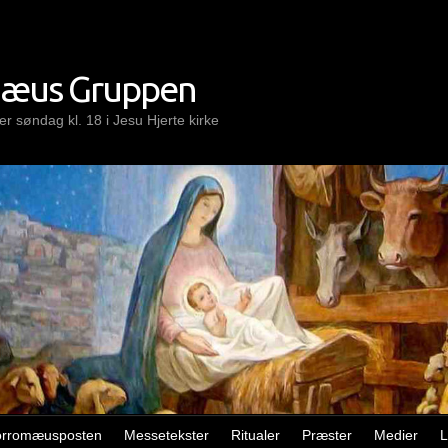
mæus Gruppen
r søndag kl. 18 i Jesu Hjerte kirke
orromæusposten
Messetekster
Ritualer
Præster
Medier
L