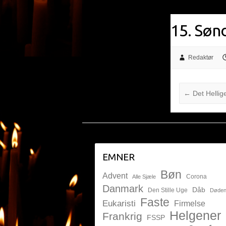
15. Sønd
Redaktør
←
Det Hellig
EMNER
Bøn
Advent
Corona
Alle Sjæle
Danmark
Dåb
Den Stille Uge
Døde
Faste
Eukaristi
Firmelse
Helgener
Frankrig
FSSP