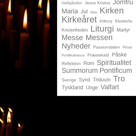
Jomfru
Jesus Kristus
Helligånden
Kirken
Maria
Jul
Kina
Kirkeåret
Klosterliv
Klitborg
Liturgi
Kristenheden
Martyr
Messen
Messe
Nyheder
Passionstiden
Pinse
Påske
Præstekald
Pontifikalmesse
Spiritualitet
Rom
Reflektion
Summorum Pontificum
Tro
Synd
Triduum
Sverige
Valfart
Tyskland
Unge