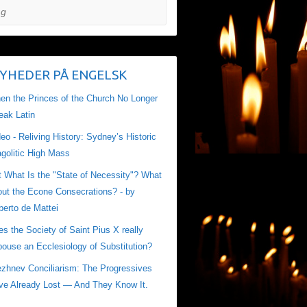
YHEDER PÅ ENGELSK
en the Princes of the Church No Longer
eak Latin
eo - Reliving History: Sydney’s Historic
golitic High Mass
t What Is the "State of Necessity"? What
out the Econe Consecrations? - by
berto de Mattei
s the Society of Saint Pius X really
ouse an Ecclesiology of Substitution?
ezhnev Conciliarism: The Progressives
ve Already Lost — And They Know It.