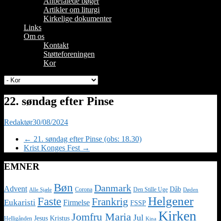
Anbefalede bøger
Artikler om liturgi
Kirkelige dokumenter
Links
Om os
Kontakt
Støtteforeningen
Kor
22. søndag efter Pinse
Redaktør
30/08/2024
←
21. søndag efter Pinse (obs: 18.30)
Krist Konges Fest
→
EMNER
Bøn
Danmark
Advent
Dåb
Corona
Den Stille Uge
Alle Sjæle
Døden
Helgener
Faste
Frankrig
Eukaristi
Firmelse
FSSP
Kirken
Jomfru Maria
Jul
Jesus Kristus
Helligånden
Kina