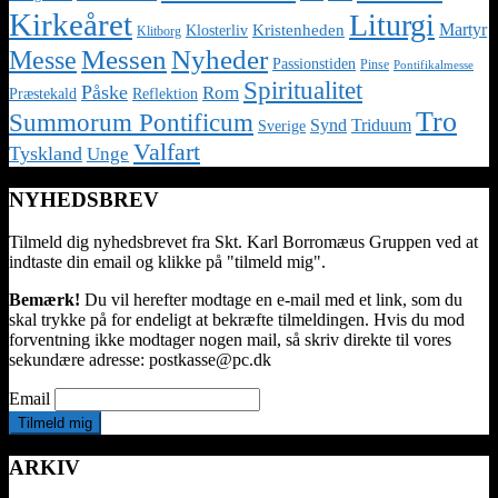
Kirkeåret
Liturgi
Martyr
Kristenheden
Klosterliv
Klitborg
Nyheder
Messe
Messen
Passionstiden
Pinse
Pontifikalmesse
Spiritualitet
Påske
Rom
Præstekald
Reflektion
Tro
Summorum Pontificum
Synd
Triduum
Sverige
Valfart
Tyskland
Unge
NYHEDSBREV
Tilmeld dig nyhedsbrevet fra Skt. Karl Borromæus Gruppen ved at
indtaste din email og klikke på "tilmeld mig".
Bemærk!
Du vil herefter modtage en e-mail med et link, som du
skal trykke på for endeligt at bekræfte tilmeldingen. Hvis du mod
forventning ikke modtager nogen mail, så skriv direkte til vores
sekundære adresse: postkasse@pc.dk
Email
ARKIV