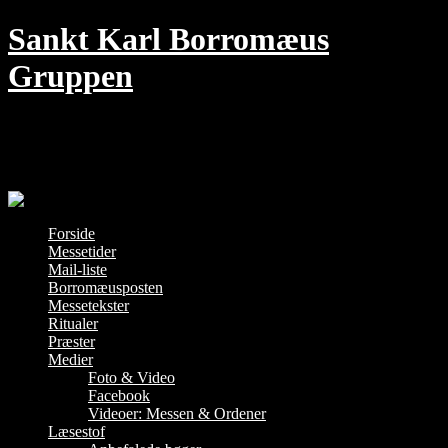
Skip
Sankt Karl Borromæus
to
content
Gruppen
Den traditionelle Messe i København –
hver søndag kl. 18 i Jesu Hjerte kirke
Forside
Messetider
Mail-liste
Borromæusposten
Messetekster
Ritualer
Præster
Medier
Foto & Video
Facebook
Videoer: Messen & Ordener
Læsestof