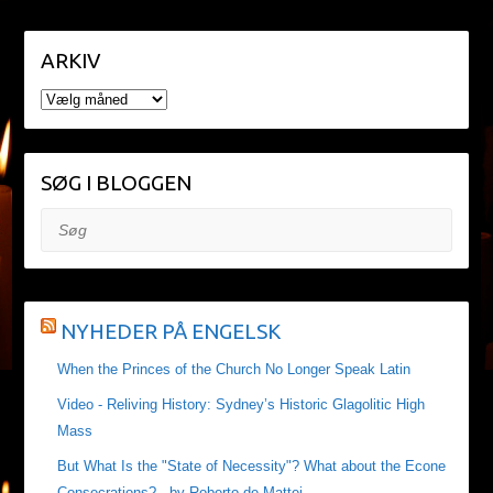
ARKIV
ARKIV
SØG I BLOGGEN
Søg
NYHEDER PÅ ENGELSK
When the Princes of the Church No Longer Speak Latin
Video - Reliving History: Sydney’s Historic Glagolitic High
Mass
But What Is the "State of Necessity"? What about the Econe
Consecrations? - by Roberto de Mattei