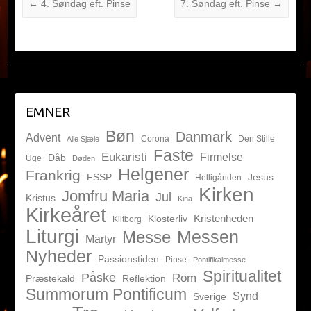
←
4. Søndag eft. Pinse
7. Søndag eft. Pinse
→
EMNER
Bøn
Danmark
Advent
Corona
Den Stille
Alle Sjæle
Faste
Eukaristi
Firmelse
Dåb
Uge
Døden
Helgener
Frankrig
FSSP
Jesus
Helligånden
Kirken
Jomfru Maria
Jul
Kristus
Kina
Kirkeåret
Kristenheden
Klosterliv
Klitborg
Liturgi
Messen
Messe
Martyr
Nyheder
Passionstiden
Pinse
Pontifikalmesse
Spiritualitet
Påske
Rom
Præstekald
Reflektion
Summorum Pontificum
Synd
Sverige