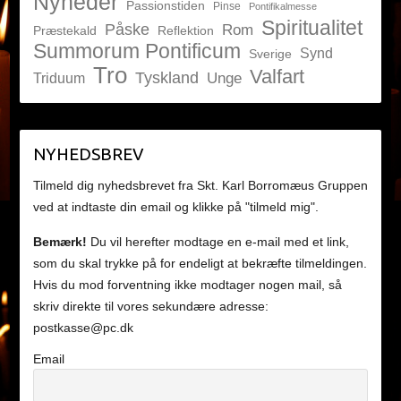
Nyheder
Passionstiden
Pinse
Pontifikalmesse
Spiritualitet
Påske
Rom
Præstekald
Reflektion
Summorum Pontificum
Synd
Sverige
Tro
Valfart
Tyskland
Unge
Triduum
NYHEDSBREV
Tilmeld dig nyhedsbrevet fra Skt. Karl Borromæus Gruppen
ved at indtaste din email og klikke på "tilmeld mig".
Bemærk!
Du vil herefter modtage en e-mail med et link,
som du skal trykke på for endeligt at bekræfte tilmeldingen.
Hvis du mod forventning ikke modtager nogen mail, så
skriv direkte til vores sekundære adresse:
postkasse@pc.dk
Email