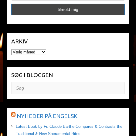
ARKIV
ARKIV
SØG I BLOGGEN
Søg
NYHEDER PÅ ENGELSK
Latest Book by Fr. Claude Barthe Compares & Contrasts the
Traditional & New Sacramental Rites