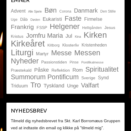
EMNER
Bøn
Danmark
Advent
Corona
Den Stille
Alle Sjæle
Faste
Eukaristi
Firmelse
Dåb
Uge
Døden
Helgener
Frankrig
FSSP
Jesus
Helligånden
Kirken
Jomfru Maria
Jul
Kristus
Kina
Kirkeåret
Kristenheden
Klosterliv
Klitborg
Liturgi
Messen
Messe
Martyr
Nyheder
Passionstiden
Pinse
Pontifikalmesse
Spiritualitet
Påske
Rom
Præstekald
Reflektion
Summorum Pontificum
Synd
Sverige
Tro
Valfart
Tyskland
Unge
Triduum
NYHEDSBREV
Tilmeld dig nyhedsbrevet fra Skt. Karl Borromæus Gruppen
ved at indtaste din email og klikke på "tilmeld mig".