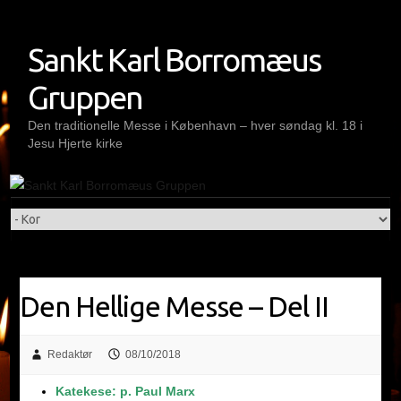
Skip
to
Sankt Karl Borromæus
content
Gruppen
Den traditionelle Messe i København – hver søndag kl. 18 i
Jesu Hjerte kirke
Den Hellige Messe – Del II
Redaktør
08/10/2018
Katekese: p. Paul Marx