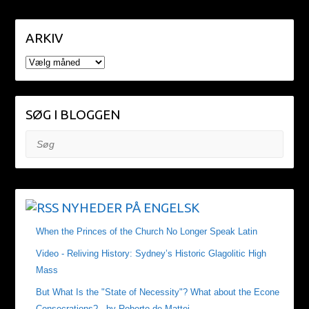
ARKIV
ARKIV
SØG I BLOGGEN
Søg
NYHEDER PÅ ENGELSK
When the Princes of the Church No Longer Speak Latin
Video - Reliving History: Sydney’s Historic Glagolitic High
Mass
But What Is the "State of Necessity"? What about the Econe
Consecrations? - by Roberto de Mattei