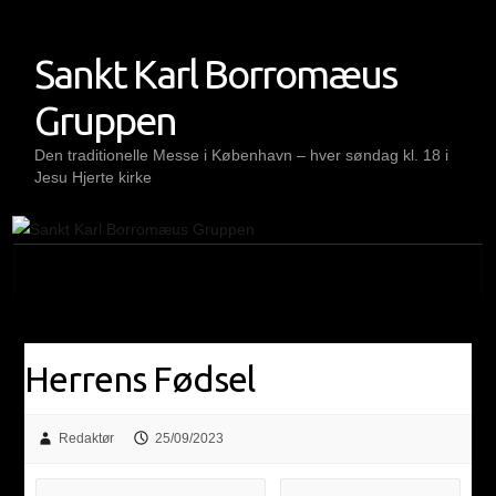
Skip
to
Sankt Karl Borromæus
content
Gruppen
Den traditionelle Messe i København – hver søndag kl. 18 i
Jesu Hjerte kirke
Herrens Fødsel
Redaktør
25/09/2023