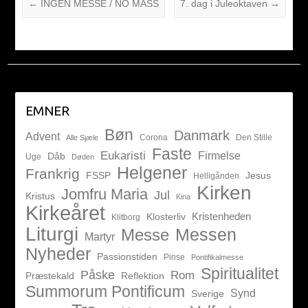
←
INGEN MESSE / NO MASS
7. dag i Juleoktaven
→
EMNER
Bøn
Danmark
Advent
Corona
Den Stille
Alle Sjæle
Faste
Eukaristi
Firmelse
Dåb
Uge
Døden
Helgener
Frankrig
FSSP
Jesus
Helligånden
Kirken
Jomfru Maria
Jul
Kristus
Kina
Kirkeåret
Kristenheden
Klosterliv
Klitborg
Liturgi
Messen
Messe
Martyr
Nyheder
Passionstiden
Pinse
Pontifikalmesse
Spiritualitet
Påske
Rom
Præstekald
Reflektion
Summorum Pontificum
Synd
Sverige