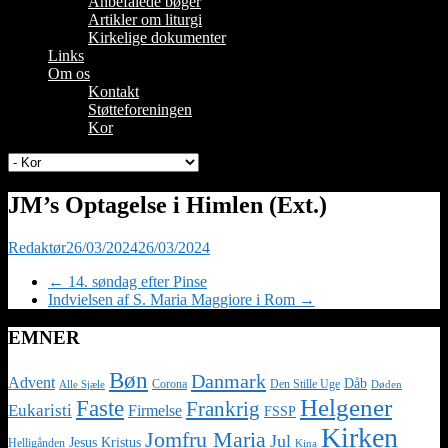
Anbefalede bøger
Artikler om liturgi
Kirkelige dokumenter
Links
Om os
Kontakt
Støtteforeningen
Kor
JM’s Optagelse i Himlen (Ext.)
Redaktør
26/03/2024
26/03/2024
←
14. søndag efter Pinse
Indvielsen af S. Maria Maggiore i Rom
→
EMNER
Bøn
Danmark
Advent
Dåb
Corona
Den Stille Uge
Alle Sjæle
Døden
Helgener
Faste
Frankrig
Eukaristi
Firmelse
FSSP
Kirken
Jomfru Maria
Jul
Jesus Kristus
Helligånden
Kina