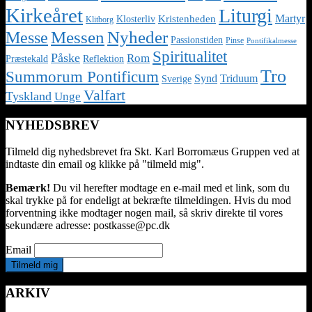
Kirkeåret
Liturgi
Martyr
Kristenheden
Klosterliv
Klitborg
Nyheder
Messe
Messen
Passionstiden
Pinse
Pontifikalmesse
Spiritualitet
Påske
Rom
Præstekald
Reflektion
Tro
Summorum Pontificum
Synd
Triduum
Sverige
Valfart
Tyskland
Unge
NYHEDSBREV
Tilmeld dig nyhedsbrevet fra Skt. Karl Borromæus Gruppen ved at
indtaste din email og klikke på "tilmeld mig".
Bemærk!
Du vil herefter modtage en e-mail med et link, som du
skal trykke på for endeligt at bekræfte tilmeldingen. Hvis du mod
forventning ikke modtager nogen mail, så skriv direkte til vores
sekundære adresse: postkasse@pc.dk
Email
ARKIV