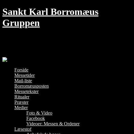
Skip
Sankt Karl Borromæus
to
content
Gruppen
Den traditionelle Messe i København –
hver søndag kl. 18 i Jesu Hjerte kirke
Forside
Messetider
Mail-liste
Borromæusposten
Messetekster
Ritualer
Præster
Medier
Foto & Video
Facebook
Videoer: Messen & Ordener
Læsestof