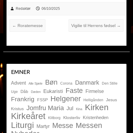
Redaktør
06/10/2025
←
Roratemesse
Vigilie til Herrens fødsel
→
EMNER
Bøn
Danmark
Advent
Corona
Den Stille
Alle Sjæle
Faste
Eukaristi
Firmelse
Dåb
Uge
Døden
Helgener
Frankrig
FSSP
Jesus
Helligånden
Kirken
Jomfru Maria
Jul
Kristus
Kina
Kirkeåret
Kristenheden
Klosterliv
Klitborg
Liturgi
Messen
Messe
Martyr