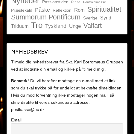
Nyheder
Passionstiden
Pinse
Pontifikalmesse
Spiritualitet
Påske
Rom
Præstekald
Reflektion
Summorum Pontificum
Synd
Sverige
Tro
Valfart
Tyskland
Unge
Triduum
NYHEDSBREV
Tilmeld dig nyhedsbrevet fra Skt. Karl Borromæus Gruppen
ved at indtaste din email og klikke på "tilmeld mig".
Bemærk!
Du vil herefter modtage en e-mail med et link,
som du skal trykke på for endeligt at bekræfte tilmeldingen.
Hvis du mod forventning ikke modtager nogen mail, så
skriv direkte til vores sekundære adresse:
postkasse@pc.dk
Email