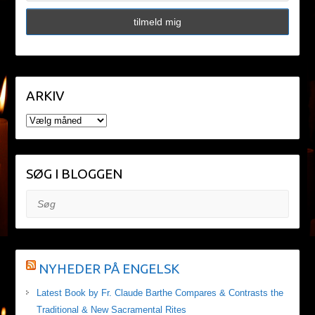
ARKIV
ARKIV
SØG I BLOGGEN
Søg
NYHEDER PÅ ENGELSK
Latest Book by Fr. Claude Barthe Compares & Contrasts the
Traditional & New Sacramental Rites