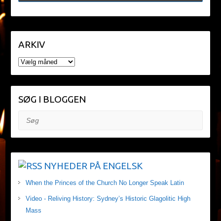
ARKIV
ARKIV
SØG I BLOGGEN
Søg
NYHEDER PÅ ENGELSK
When the Princes of the Church No Longer Speak Latin
Video - Reliving History: Sydney’s Historic Glagolitic High
Mass