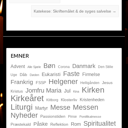
Katekese: Skriftemålet & de syges salvelse
→
EMNER
Bøn
Danmark
Advent
Corona
Den Stille
Alle Sjæle
Faste
Eukaristi
Firmelse
Dåb
Uge
Døden
Helgener
Frankrig
FSSP
Jesus
Helligånden
Kirken
Jomfru Maria
Jul
Kristus
Kina
Kirkeåret
Kristenheden
Klosterliv
Klitborg
Liturgi
Messen
Messe
Martyr
Nyheder
Passionstiden
Pinse
Pontifikalmesse
Spiritualitet
Påske
Rom
Præstekald
Reflektion