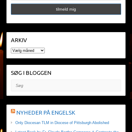
ARKIV
ARKIV
SØG I BLOGGEN
Søg
NYHEDER PÅ ENGELSK
Only Diocesan TLM in Diocese of Pittsburgh Abolished