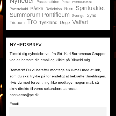
Nyheder
Passionstiden
Pinse
Pontifikalmesse
Spiritualitet
Påske
Rom
Præstekald
Reflektion
Summorum Pontificum
Synd
Sverige
Tro
Valfart
Tyskland
Unge
Triduum
NYHEDSBREV
Tilmeld dig nyhedsbrevet fra Skt. Karl Borromæus Gruppen
ved at indtaste din email og klikke på "tilmeld mig".
Bemærk!
Du vil herefter modtage en e-mail med et link,
som du skal trykke på for endeligt at bekræfte tilmeldingen.
Hvis du mod forventning ikke modtager nogen mail, så
skriv direkte til vores sekundære adresse:
postkasse@pc.dk
Email