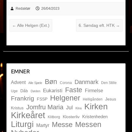
Redaktør
26/04/2023
←
Alle Helgen (Ext.)
6. Søndag eft. HTK
→
EMNER
Bøn
Danmark
Advent
Corona
Den Stille
Alle Sjæle
Faste
Eukaristi
Firmelse
Dåb
Uge
Døden
Helgener
Frankrig
FSSP
Jesus
Helligånden
Kirken
Jomfru Maria
Jul
Kristus
Kina
Kirkeåret
Kristenheden
Klosterliv
Klitborg
Liturgi
Messen
Messe
Martyr