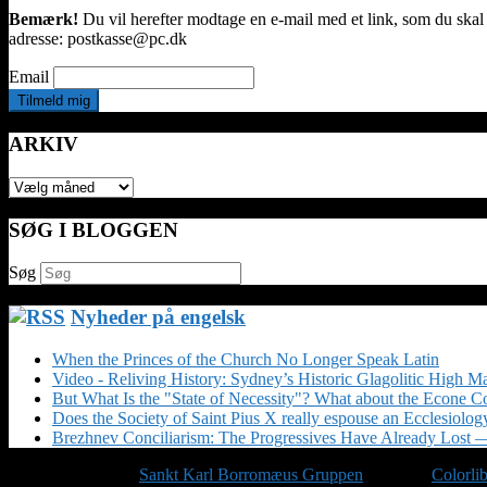
Bemærk!
Du vil herefter modtage en e-mail med et link, som du skal
adresse: postkasse@pc.dk
Email
ARKIV
ARKIV
SØG I BLOGGEN
Søg
Nyheder på engelsk
When the Princes of the Church No Longer Speak Latin
Video - Reliving History: Sydney’s Historic Glagolitic High M
But What Is the "State of Necessity"? What about the Econe Co
Does the Society of Saint Pius X really espouse an Ecclesiology
Brezhnev Conciliarism: The Progressives Have Already Lost
Copyright © 2026
Sankt Karl Borromæus Gruppen
. Tema af
Colorli