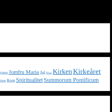
Kirkeåret
Kirken
Jomfru Maria
Jul
ristus
Kina
Spiritualitet
Summorum Pontificum
Rom
tion