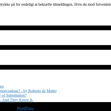
 trykke på for endeligt at bekræfte tilmeldingen. Hvis du mod forventni
ass
nsecrations? - by Roberto de Mattei
 of Substitution?
 — And They Know It.
b
Drevet af
WordPress