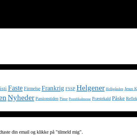
Helgener
Faste
Frankrig
isti
Firmelse
FSSP
Jesus K
Helligånden
Nyheder
en
Påske
Passionstiden
Præstekald
Reflek
Pinse
Pontifikalmesse
aste din email og klikke på "tilmeld mig".