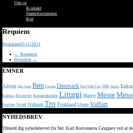
Om os
Kontakt
Støtteforeningen
Kor
Requiem
Redaktør
05/11/2021
←
Requiem
Requiem
→
EMNER
Bøn
Danmark
Eukar
Advent
Dåb
Corona
Den Stille Uge
Alle Sjæle
Døden
Liturgi
Messe
Mess
Martyr
Kristenheden
Klosterliv
Klitborg
Tro
Valfart
Tyskland
Unge
Synd
Triduum
Sverige
NYHEDSBREV
Tilmeld dig nyhedsbrevet fra Skt. Karl Borromæus Gruppen ved at indt