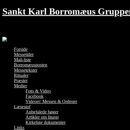
Skip
Sankt Karl Borromæus Gruppe
to
content
Den traditionelle Messe i København – hver
Forside
Messetider
Mail-liste
Borromæusposten
Messetekster
Ritualer
Præster
Medier
Foto & Video
Facebook
Videoer: Messen & Ordener
Læsestof
Anbefalede bøger
Artikler om liturgi
Kirkelige dokumenter
Links