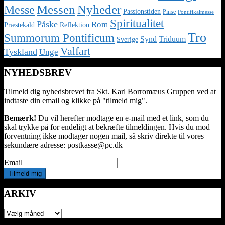
Nyheder
Messe
Messen
Passionstiden
Pinse
Pontifikalmesse
Spiritualitet
Påske
Rom
Præstekald
Reflektion
Tro
Summorum Pontificum
Synd
Triduum
Sverige
Valfart
Tyskland
Unge
NYHEDSBREV
Tilmeld dig nyhedsbrevet fra Skt. Karl Borromæus Gruppen ved at
indtaste din email og klikke på "tilmeld mig".
Bemærk!
Du vil herefter modtage en e-mail med et link, som du
skal trykke på for endeligt at bekræfte tilmeldingen. Hvis du mod
forventning ikke modtager nogen mail, så skriv direkte til vores
sekundære adresse: postkasse@pc.dk
Email
ARKIV
ARKIV