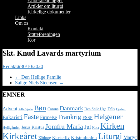
Anbefalede bøger
Artikler om liturgi
Kirkelige dokumenter
Links
Om os
Kontakt
Støtteforeningen
Kor
Skt. Knud Lavards martyrium
Redaktør
30/10/2020
←
Den Hellige Familie
Salige Niels Steensen
→
EMNER
Bøn
Danmark
Advent
Dåb
Corona
Den Stille Uge
Alle Sjæle
Døden
Helgener
Faste
Frankrig
Eukaristi
Firmelse
FSSP
Kirken
Jomfru Maria
Jul
Jesus Kristus
Helligånden
Kina
Kirkeåret
Liturgi
Martyr
Kristenheden
Klosterliv
Klitborg