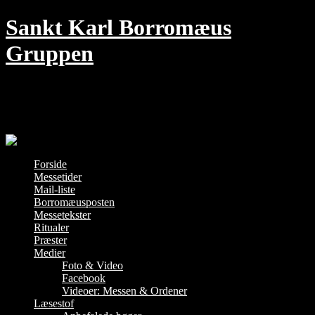
Skip
Sankt Karl Borromæus
to
content
Gruppen
Den traditionelle Messe i København –
hver søndag kl. 18 i Jesu Hjerte kirke
Forside
Messetider
Mail-liste
Borromæusposten
Messetekster
Ritualer
Præster
Medier
Foto & Video
Facebook
Videoer: Messen & Ordener
Læsestof