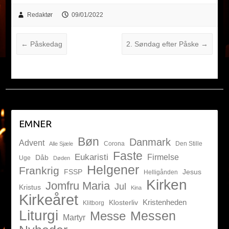
Redaktør
09/01/2022
←
Påskedag
2. Søndag efter Påske
→
EMNER
Bøn
Danmark
Advent
Corona
Den Stille
Alle Sjæle
Faste
Eukaristi
Firmelse
Dåb
Uge
Døden
Helgener
Frankrig
FSSP
Jesus
Helligånden
Kirken
Jomfru Maria
Jul
Kristus
Kina
Kirkeåret
Kristenheden
Klosterliv
Klitborg
Liturgi
Messen
Messe
Martyr