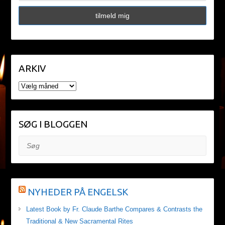
ARKIV
ARKIV
SØG I BLOGGEN
Søg
NYHEDER PÅ ENGELSK
Latest Book by Fr. Claude Barthe Compares & Contrasts the
Traditional & New Sacramental Rites