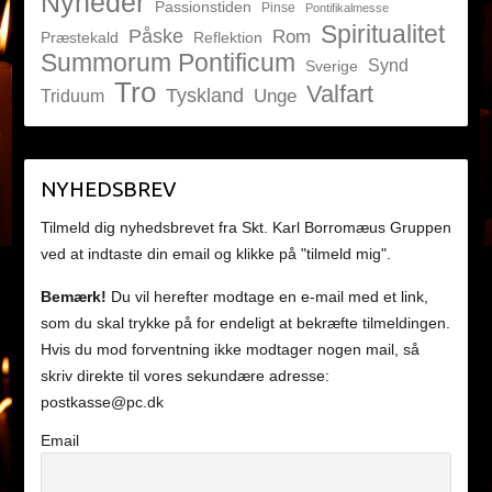
Nyheder
Passionstiden
Pinse
Pontifikalmesse
Spiritualitet
Påske
Rom
Præstekald
Reflektion
Summorum Pontificum
Synd
Sverige
Tro
Valfart
Tyskland
Unge
Triduum
NYHEDSBREV
Tilmeld dig nyhedsbrevet fra Skt. Karl Borromæus Gruppen
ved at indtaste din email og klikke på "tilmeld mig".
Bemærk!
Du vil herefter modtage en e-mail med et link,
som du skal trykke på for endeligt at bekræfte tilmeldingen.
Hvis du mod forventning ikke modtager nogen mail, så
skriv direkte til vores sekundære adresse:
postkasse@pc.dk
Email