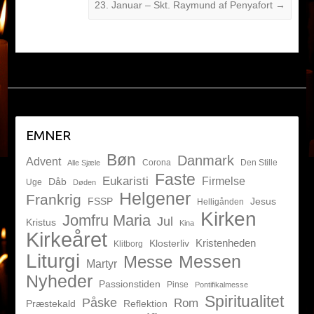
23. Januar – Skt. Raymund af Penyafort
→
EMNER
Bøn
Danmark
Advent
Corona
Den Stille
Alle Sjæle
Faste
Eukaristi
Firmelse
Dåb
Uge
Døden
Helgener
Frankrig
FSSP
Jesus
Helligånden
Kirken
Jomfru Maria
Jul
Kristus
Kina
Kirkeåret
Kristenheden
Klosterliv
Klitborg
Liturgi
Messen
Messe
Martyr
Nyheder
Passionstiden
Pinse
Pontifikalmesse
Spiritualitet
Påske
Rom
Præstekald
Reflektion