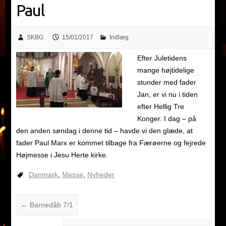
Paul
SKBG
15/01/2017
Indlæg
Efter Juletidens
mange højtidelige
stunder med fader
Jan, er vi nu i tiden
efter Hellig Tre
Konger. I dag – på
den anden søndag i denne tid – havde vi den glæde, at
fader Paul Marx er kommet tilbage fra Færøerne og fejrede
Højmesse i Jesu Herte kirke.
Danmark
,
Messe
,
Nyheder
←
Barnedåb 7/1