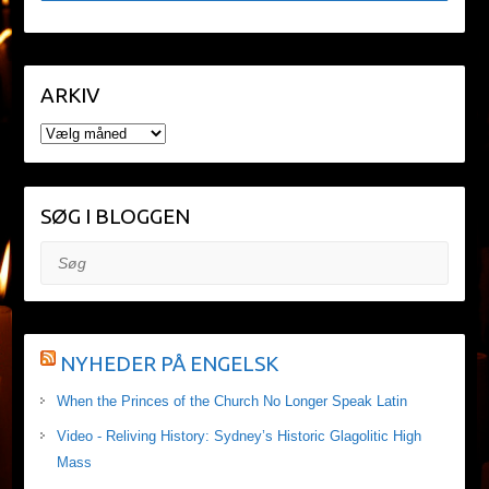
ARKIV
ARKIV
SØG I BLOGGEN
Søg
NYHEDER PÅ ENGELSK
When the Princes of the Church No Longer Speak Latin
Video - Reliving History: Sydney’s Historic Glagolitic High
Mass