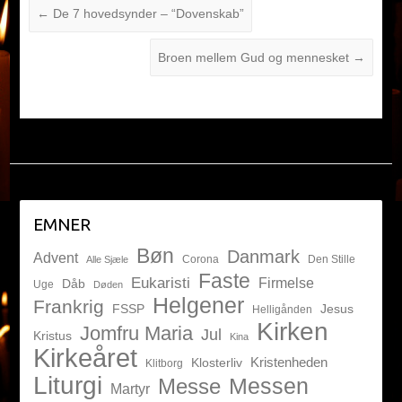
←
De 7 hovedsynder – “Dovenskab”
Broen mellem Gud og mennesket
→
EMNER
Bøn
Danmark
Advent
Corona
Den Stille
Alle Sjæle
Faste
Eukaristi
Firmelse
Dåb
Uge
Døden
Helgener
Frankrig
FSSP
Jesus
Helligånden
Kirken
Jomfru Maria
Jul
Kristus
Kina
Kirkeåret
Kristenheden
Klosterliv
Klitborg
Liturgi
Messen
Messe
Martyr