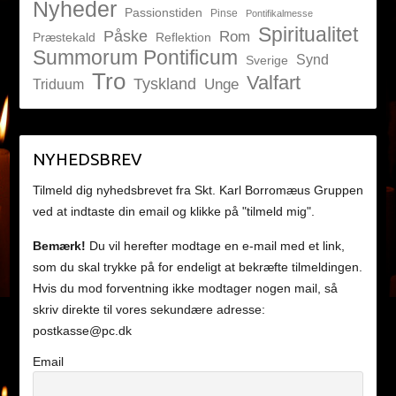
Nyheder
Passionstiden
Pinse
Pontifikalmesse
Spiritualitet
Påske
Rom
Præstekald
Reflektion
Summorum Pontificum
Synd
Sverige
Tro
Valfart
Tyskland
Unge
Triduum
NYHEDSBREV
Tilmeld dig nyhedsbrevet fra Skt. Karl Borromæus Gruppen
ved at indtaste din email og klikke på "tilmeld mig".
Bemærk!
Du vil herefter modtage en e-mail med et link,
som du skal trykke på for endeligt at bekræfte tilmeldingen.
Hvis du mod forventning ikke modtager nogen mail, så
skriv direkte til vores sekundære adresse:
postkasse@pc.dk
Email