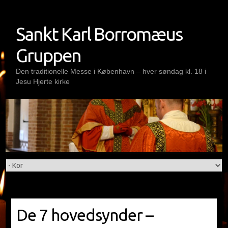
Skip
to
Sankt Karl Borromæus
content
Gruppen
Den traditionelle Messe i København – hver søndag kl. 18 i
Jesu Hjerte kirke
De 7 hovedsynder –