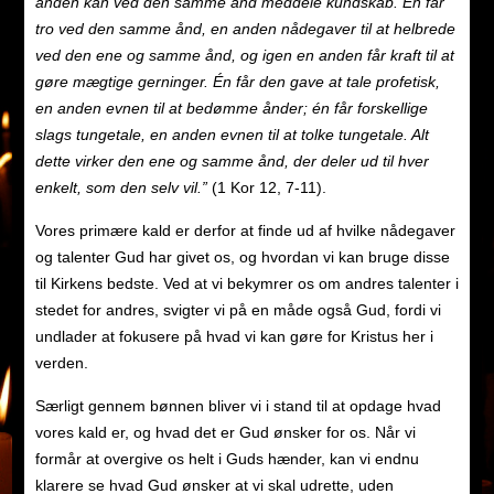
anden kan ved den samme ånd meddele kundskab. Én får
tro ved den samme ånd, en anden nådegaver til at helbrede
ved den ene og samme ånd, og igen en anden får kraft til at
gøre mægtige gerninger. Én får den gave at tale profetisk,
en anden evnen til at bedømme ånder; én får forskellige
slags tungetale, en anden evnen til at tolke tungetale. Alt
dette virker den ene og samme ånd, der deler ud til hver
enkelt, som den selv vil.”
(1 Kor 12, 7-11).
Vores primære kald er derfor at finde ud af hvilke nådegaver
og talenter Gud har givet os, og hvordan vi kan bruge disse
til Kirkens bedste. Ved at vi bekymrer os om andres talenter i
stedet for andres, svigter vi på en måde også Gud, fordi vi
undlader at fokusere på hvad vi kan gøre for Kristus her i
verden.
Særligt gennem bønnen bliver vi i stand til at opdage hvad
vores kald er, og hvad det er Gud ønsker for os. Når vi
formår at overgive os helt i Guds hænder, kan vi endnu
klarere se hvad Gud ønsker at vi skal udrette, uden