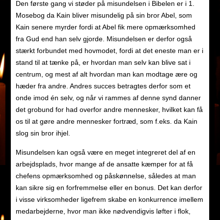
Den første gang vi støder på misundelsen i Bibelen er i 1.
Mosebog da Kain bliver misundelig på sin bror Abel, som
Kain senere myrder fordi at Abel fik mere opmærksomhed
fra Gud end han selv gjorde. Misundelsen er derfor også
stærkt forbundet med hovmodet, fordi at det eneste man er i
stand til at tænke på, er hvordan man selv kan blive sat i
centrum, og mest af alt hvordan man kan modtage ære og
hæder fra andre. Andres succes betragtes derfor som et
onde imod én selv, og når vi rammes af denne synd danner
det grobund for had overfor andre mennesker, hvilket kan få
os til at gøre andre mennesker fortræd, som f.eks. da Kain
slog sin bror ihjel.
Misundelsen kan også være en meget integreret del af en
arbejdsplads, hvor mange af de ansatte kæmper for at få
chefens opmærksomhed og påskønnelse, således at man
kan sikre sig en forfremmelse eller en bonus. Det kan derfor
i visse virksomheder ligefrem skabe en konkurrence imellem
medarbejderne, hvor man ikke nødvendigvis løfter i flok,