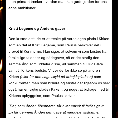
men primært tænker hvordan man kan gøde jorden for ens
egne ambitioner.
Kristi Legeme og Åndens gaver
Den kristne attitude er at tænke på vores egen plads i Kirken
som én del af Kristi Legeme, som Paulus beskriver det i
brevet til Korinterne. Han siger, at selvom vi som kristne har
forskellige talender og nådegaver, så er det stadig den
samme Ånd som uddeler disse, alt sammen til Guds ære
samt til Kirkens bedste. Vi bør derfor ikke se på andre i
Kirken
(eller for den sags skyld på arbejdspladsen)
som
konkurrenter, men som brødre og søstre der ligesom os selv
også har en vigtig plads i Kirken, og noget at bidrage med til
Kirkens opbyggelse, som Paulus skriver:
“
Det, som Ånden åbenbarer, får hver enkelt til fælles gavn.
Én får gennem Ånden den gave at meddele visdom, en