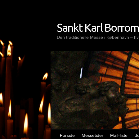
Skip
to
content
Sankt Karl Borro
Den traditionelle Messe i København – hve
Forside
Messetider
Mail-liste
B