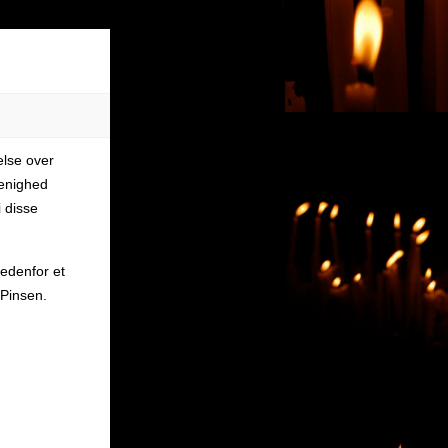
else over
eenighed
i disse
edenfor et
 Pinsen.