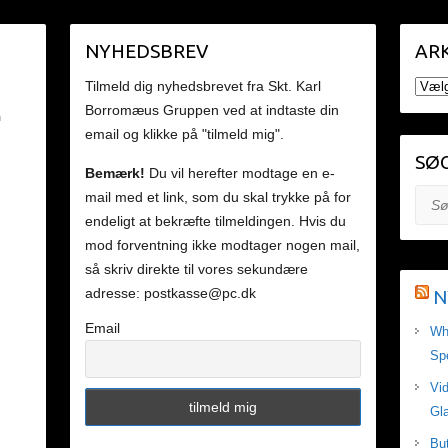
NYHEDSBREV
ARK
ARKI
Tilmeld dig nyhedsbrevet fra Skt. Karl
Borromæus Gruppen ved at indtaste din
n
email og klikke på "tilmeld mig".
SØG
Bemærk!
Du vil herefter modtage en e-
mail med et link, som du skal trykke på for
Søg
endeligt at bekræfte tilmeldingen. Hvis du
mod forventning ikke modtager nogen mail,
så skriv direkte til vores sekundære
adresse: postkasse@pc.dk
N
Email
Wh
Sp
Vid
Gla
Bu