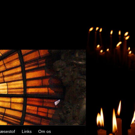
æsestof
Links
Om os