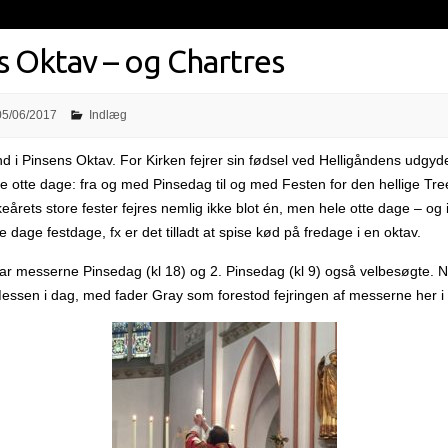
s Oktav – og Chartres
05/06/2017
Indlæg
ind i Pinsens Oktav. For Kirken fejrer sin fødsel ved Helligåndens udgyd
le otte dage: fra og med Pinsedag til og med Festen for den hellige Tr
irkeårets store fester fejres nemlig ikke blot én, men hele otte dage – og 
le dage festdage, fx er det tilladt at spise kød på fredage i en oktav.
r messerne Pinsedag (kl 18) og 2. Pinsedag (kl 9) også velbesøgte. N
essen i dag, med fader Gray som forestod fejringen af messerne her i