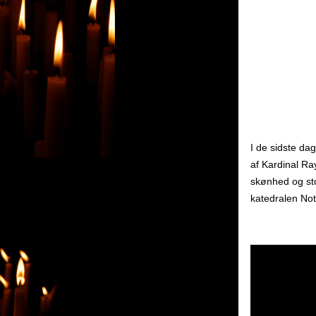
I de sidste dag
af Kardinal Ray
skønhed og sto
katedralen No