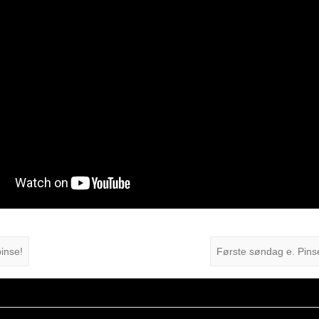
inse!
Første søndag e. Pinse