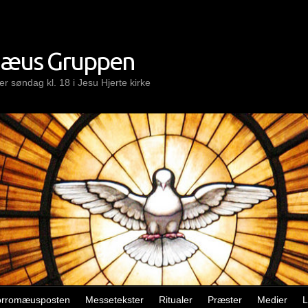
mæus Gruppen
r søndag kl. 18 i Jesu Hjerte kirke
orromæusposten
Messetekster
Ritualer
Præster
Medier
L