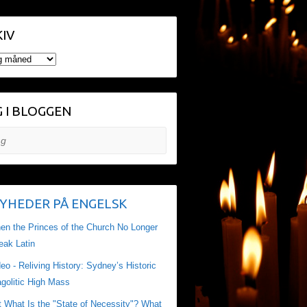
IV
V
 I BLOGGEN
YHEDER PÅ ENGELSK
en the Princes of the Church No Longer
eak Latin
eo - Reliving History: Sydney’s Historic
golitic High Mass
t What Is the "State of Necessity"? What