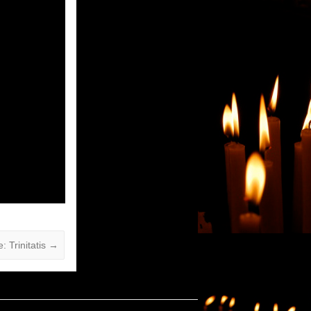
: Trinitatis
→