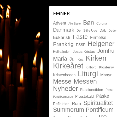
EMNER
Bøn
Advent
Corona
Alle Sjæle
Danmark
Dåb
Den Stille Uge
Døde
Faste
Eukaristi
Firmelse
Helgener
Frankrig
FSSP
Jomfru
Jesus Kristus
Helligånden
Kirken
Maria
Jul
Kina
Kirkeåret
Klosterliv
Klitborg
Liturgi
Kristenheden
Martyr
Messen
Messe
Nyheder
Passionstiden
Pinse
Påske
Præstekald
Pontifikalmesse
Spiritualitet
Rom
Reflektion
Summorum Pontificum
Tro