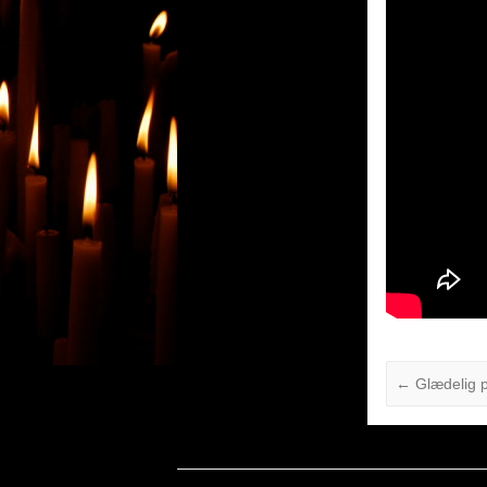
←
Glædelig p