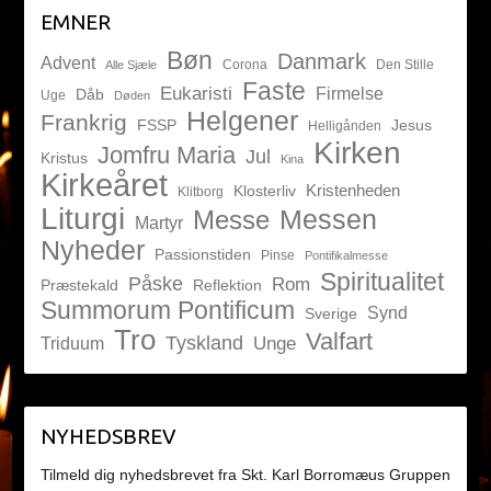
EMNER
Bøn
Danmark
Advent
Corona
Den Stille
Alle Sjæle
Faste
Eukaristi
Firmelse
Dåb
Uge
Døden
Helgener
Frankrig
FSSP
Jesus
Helligånden
Kirken
Jomfru Maria
Jul
Kristus
Kina
Kirkeåret
Kristenheden
Klosterliv
Klitborg
Liturgi
Messen
Messe
Martyr
Nyheder
Passionstiden
Pinse
Pontifikalmesse
Spiritualitet
Påske
Rom
Præstekald
Reflektion
Summorum Pontificum
Synd
Sverige
Tro
Valfart
Tyskland
Unge
Triduum
NYHEDSBREV
Tilmeld dig nyhedsbrevet fra Skt. Karl Borromæus Gruppen