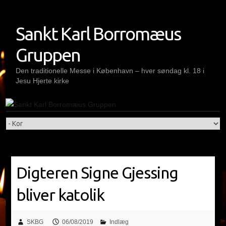
Skip
to
Sankt Karl Borromæus
content
Gruppen
Den traditionelle Messe i København – hver søndag kl. 18 i
Jesu Hjerte kirke
Digteren Signe Gjessing
bliver katolik
SKBG
06/08/2019
Indlæg