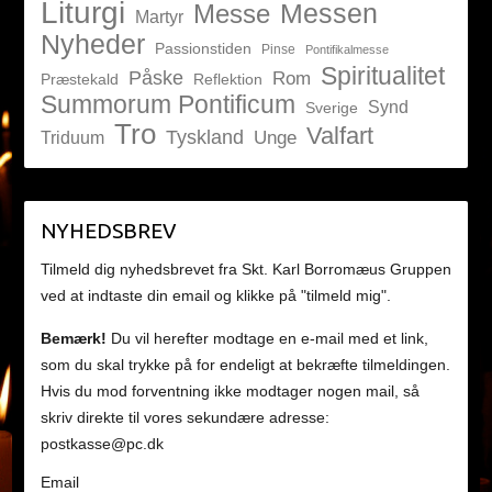
Liturgi
Messen
Messe
Martyr
Nyheder
Passionstiden
Pinse
Pontifikalmesse
Spiritualitet
Påske
Rom
Præstekald
Reflektion
Summorum Pontificum
Synd
Sverige
Tro
Valfart
Tyskland
Unge
Triduum
NYHEDSBREV
Tilmeld dig nyhedsbrevet fra Skt. Karl Borromæus Gruppen
ved at indtaste din email og klikke på "tilmeld mig".
Bemærk!
Du vil herefter modtage en e-mail med et link,
som du skal trykke på for endeligt at bekræfte tilmeldingen.
Hvis du mod forventning ikke modtager nogen mail, så
skriv direkte til vores sekundære adresse:
postkasse@pc.dk
Email