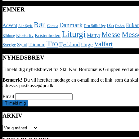
EMNER
Bøn
Danmark
Eukar
Advent
Dåb
Corona
Den Stille Uge
Alle Sjæle
Døden
Liturgi
Messe
Mess
Martyr
Kristenheden
Klosterliv
Klitborg
Tro
Valfart
Tyskland
Unge
Synd
Triduum
Sverige
NYHEDSBREV
Tilmeld dig nyhedsbrevet fra Skt. Karl Borromæus Gruppen ved at indt
Bemærk!
Du vil herefter modtage en e-mail med et link, som du skal
adresse: postkasse@pc.dk
Email
ARKIV
ARKIV