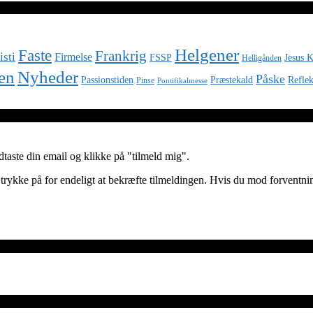
Helgener
Faste
Frankrig
isti
Firmelse
FSSP
Jesus K
Helligånden
Nyheder
en
Påske
Passionstiden
Præstekald
Reflek
Pinse
Pontifikalmesse
aste din email og klikke på "tilmeld mig".
 trykke på for endeligt at bekræfte tilmeldingen. Hvis du mod forventni