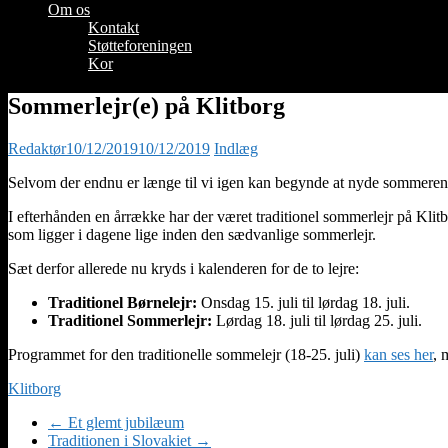
Om os
Kontakt
Støtteforeningen
Kor
Sommerlejr(e) på Klitborg
Redaktør
10/12/2019
10/12/2019
Indlæg
Selvom der endnu er længe til vi igen kan begynde at nyde sommeren
I efterhånden en årrække har der været traditionel sommerlejr på Klit
som ligger i dagene lige inden den sædvanlige sommerlejr.
Sæt derfor allerede nu kryds i kalenderen for de to lejre:
Traditionel Børnelejr:
Onsdag 15. juli til lørdag 18. juli.
Traditionel Sommerlejr:
Lørdag 18. juli til lørdag 25. juli.
Programmet for den traditionelle sommelejr (18-25. juli)
kan ses her
, 
Klitborg
←
Et glemt jubilæum
Traditionen i Slovakiet
→