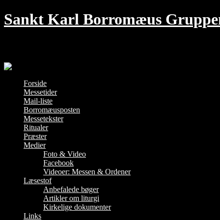
Skip
Sankt Karl Borromæus Gruppe
to
content
Den traditionelle Messe i København – hver
Forside
Messetider
Mail-liste
Borromæusposten
Messetekster
Ritualer
Præster
Medier
Foto & Video
Facebook
Videoer: Messen & Ordener
Læsestof
Anbefalede bøger
Artikler om liturgi
Kirkelige dokumenter
Links