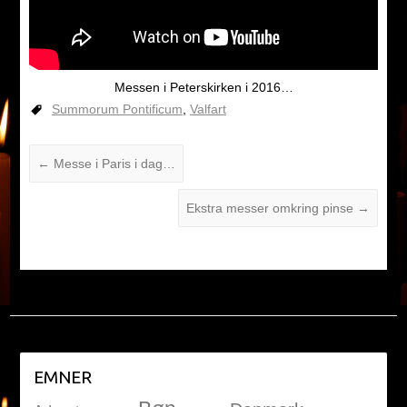
Messen i Peterskirken i 2016…
Summorum Pontificum
,
Valfart
←
Messe i Paris i dag…
Ekstra messer omkring pinse
→
EMNER