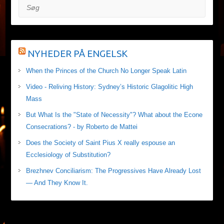
Søg
NYHEDER PÅ ENGELSK
When the Princes of the Church No Longer Speak Latin
Video - Reliving History: Sydney’s Historic Glagolitic High
Mass
But What Is the "State of Necessity"? What about the Econe
Consecrations? - by Roberto de Mattei
Does the Society of Saint Pius X really espouse an
Ecclesiology of Substitution?
Brezhnev Conciliarism: The Progressives Have Already Lost
— And They Know It.