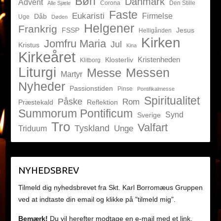
Bøn
Danmark
Advent
Corona
Den Stille
Alle Sjæle
Faste
Eukaristi
Firmelse
Dåb
Uge
Døden
Helgener
Frankrig
FSSP
Jesus
Helligånden
Kirken
Jomfru Maria
Jul
Kristus
Kina
Kirkeåret
Kristenheden
Klosterliv
Klitborg
Liturgi
Messen
Messe
Martyr
Nyheder
Passionstiden
Pinse
Pontifikalmesse
Spiritualitet
Påske
Rom
Præstekald
Reflektion
Summorum Pontificum
Synd
Sverige
Tro
Valfart
Tyskland
Unge
Triduum
NYHEDSBREV
Tilmeld dig nyhedsbrevet fra Skt. Karl Borromæus Gruppen
ved at indtaste din email og klikke på "tilmeld mig".
Bemærk!
Du vil herefter modtage en e-mail med et link,