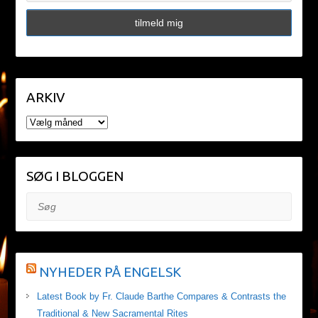
ARKIV
ARKIV
SØG I BLOGGEN
Søg
NYHEDER PÅ ENGELSK
Latest Book by Fr. Claude Barthe Compares & Contrasts the
Traditional & New Sacramental Rites