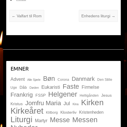
←
Valfart til Rom
Enhedens liturgi
→
EMNER
Bøn
Danmark
Advent
Corona
Den Stille
Alle Sjæle
Faste
Eukaristi
Firmelse
Dåb
Uge
Døden
Helgener
Frankrig
FSSP
Jesus
Helligånden
Kirken
Jomfru Maria
Jul
Kristus
Kina
Kirkeåret
Kristenheden
Klosterliv
Klitborg
Liturgi
Messen
Messe
Martyr