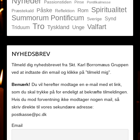
Nyheder
Passionstiden
Pinse
Pontifikalmesse
Spiritualitet
Påske
Rom
Præstekald
Reflektion
Summorum Pontificum
Synd
Sverige
Tro
Valfart
Tyskland
Unge
Triduum
NYHEDSBREV
Tilmeld dig nyhedsbrevet fra Skt. Karl Borromæus Gruppen
ved at indtaste din email og klikke på "tilmeld mig".
Bemærk!
Du vil herefter modtage en e-mail med et link,
som du skal trykke på for endeligt at bekræfte tilmeldingen.
Hvis du mod forventning ikke modtager nogen mail, så
skriv direkte til vores sekundære adresse:
postkasse@pc.dk
Email