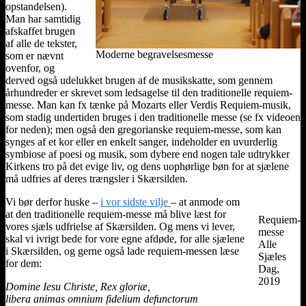
opstandelsen).
Man har samtidig
afskaffet brugen
af alle de tekster,
Moderne begravelsesmesse
som er nævnt
ovenfor, og
derved også udelukket brugen af de musikskatte, som gennem
århundreder er skrevet som ledsagelse til den traditionelle requiem-
messe. Man kan fx tænke på Mozarts eller Verdis Requiem-musik,
som stadig undertiden bruges i den traditionelle messe (se fx videoen
for neden); men også den gregorianske requiem-messe, som kan
synges af et kor eller en enkelt sanger, indeholder en uvurderlig
symbiose af poesi og musik, som dybere end nogen tale udtrykker
Kirkens tro på det evige liv, og dens uophørlige bøn for at sjælene
må udfries af deres trængsler i Skærsilden.
Vi bør derfor huske –
i vor sidste vilje
– at anmode om
at den traditionelle requiem-messe må blive læst for
Requiem-
vores sjæls udfrielse af Skærsilden. Og mens vi lever,
messe
skal vi ivrigt bede for vore egne afdøde, for alle sjælene
Alle
i Skærsilden, og gerne også lade requiem-messen læse
Sjæles
for dem:
Dag,
2019
Domine Iesu Christe, Rex gloriæ,
libera animas omnium fidelium defunctorum