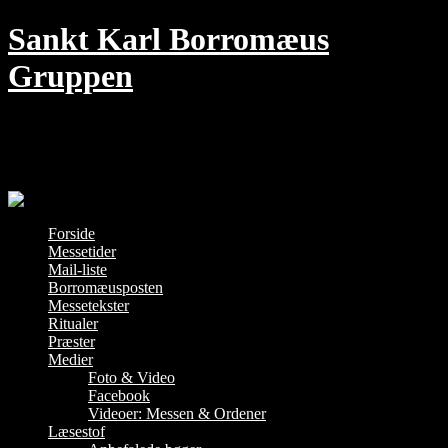
Skip
Sankt Karl Borromæus
to
content
Gruppen
Den traditionelle Messe i København –
hver søndag kl. 18 i Jesu Hjerte kirke
Forside
Messetider
Mail-liste
Borromæusposten
Messetekster
Ritualer
Præster
Medier
Foto & Video
Facebook
Videoer: Messen & Ordener
Læsestof