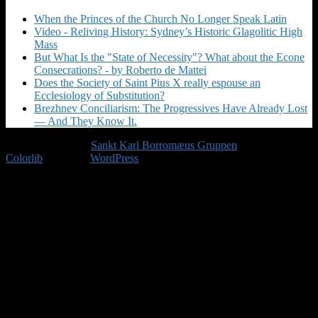
When the Princes of the Church No Longer Speak Latin
Video - Reliving History: Sydney’s Historic Glagolitic High
Mass
But What Is the "State of Necessity"? What about the Econe
Consecrations? - by Roberto de Mattei
Does the Society of Saint Pius X really espouse an
Ecclesiology of Substitution?
Brezhnev Conciliarism: The Progressives Have Already Lost
— And They Know It.
Copyright © 2026
Sankt Karl Borromæus Gruppen
. Tema af
Colorlib
Drevet af
WordPress