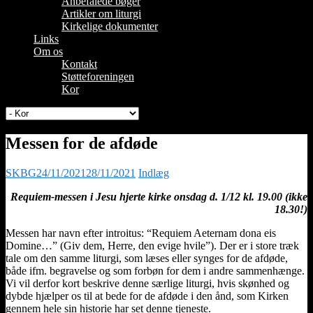
Anbefalede bøger
Artikler om liturgi
Kirkelige dokumenter
Links
Om os
Kontakt
Støtteforeningen
Kor
Messen for de afdøde
SKBG
24/11/2021
28/11/2021
Indlæg
Requiem-messen i Jesu hjerte kirke onsdag d. 1/12 kl. 19.00 (ikke
18.30!)
Messen har navn efter introitus: “Requiem Aeternam dona eis
Domine…” (Giv dem, Herre, den evige hvile”). Der er i store træk
tale om den samme liturgi, som læses eller synges for de afdøde,
både ifm. begravelse og som forbøn for dem i andre sammenhænge.
Vi vil derfor kort beskrive denne særlige liturgi, hvis skønhed og
dybde hjælper os til at bede for de afdøde i den ånd, som Kirken
gennem hele sin historie har set denne tjeneste.