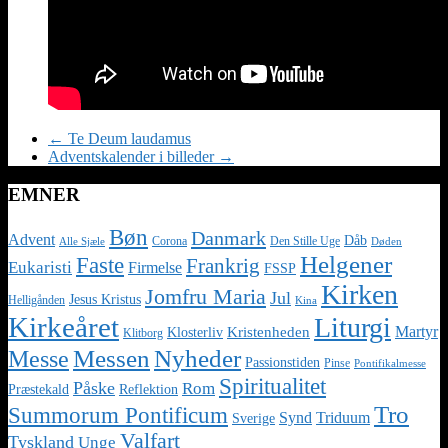
←
Te Deum laudamus
Adventskalender i billeder
→
EMNER
Bøn
Danmark
Advent
Dåb
Corona
Den Stille Uge
Alle Sjæle
Døden
Helgener
Faste
Frankrig
Eukaristi
Firmelse
FSSP
Kirken
Jomfru Maria
Jul
Jesus Kristus
Helligånden
Kina
Kirkeåret
Liturgi
Martyr
Kristenheden
Klosterliv
Klitborg
Nyheder
Messe
Messen
Passionstiden
Pinse
Pontifikalmesse
Spiritualitet
Påske
Rom
Præstekald
Reflektion
Tro
Summorum Pontificum
Synd
Triduum
Sverige
Valfart
Tyskland
Unge