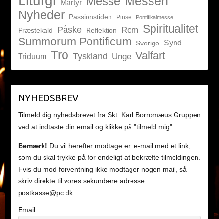
Liturgi
Messen
Messe
Martyr
Nyheder
Passionstiden
Pinse
Pontifikalmesse
Spiritualitet
Påske
Rom
Præstekald
Reflektion
Summorum Pontificum
Synd
Sverige
Tro
Valfart
Tyskland
Unge
Triduum
NYHEDSBREV
Tilmeld dig nyhedsbrevet fra Skt. Karl Borromæus Gruppen
ved at indtaste din email og klikke på "tilmeld mig".
Bemærk!
Du vil herefter modtage en e-mail med et link,
som du skal trykke på for endeligt at bekræfte tilmeldingen.
Hvis du mod forventning ikke modtager nogen mail, så
skriv direkte til vores sekundære adresse:
postkasse@pc.dk
Email