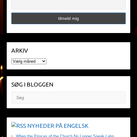
ARKIV
ARKIV
SØG I BLOGGEN
Søg
NYHEDER PÅ ENGELSK
When the Princes of the Church No Longer Speak Latin