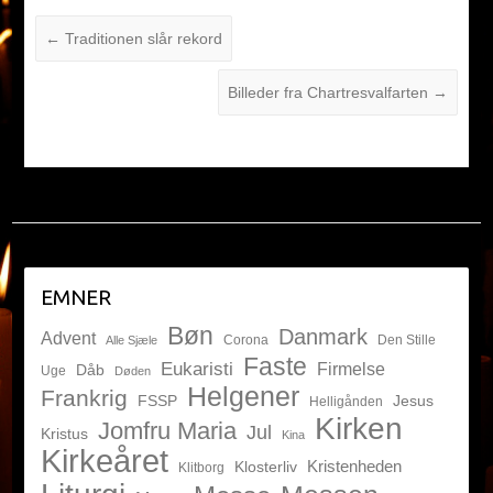
←
Traditionen slår rekord
Billeder fra Chartresvalfarten
→
EMNER
Bøn
Danmark
Advent
Corona
Den Stille
Alle Sjæle
Faste
Eukaristi
Firmelse
Dåb
Uge
Døden
Helgener
Frankrig
FSSP
Jesus
Helligånden
Kirken
Jomfru Maria
Jul
Kristus
Kina
Kirkeåret
Kristenheden
Klosterliv
Klitborg