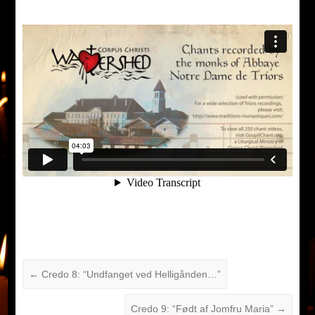
←
Credo 8: “Undfanget ved Helligånden…”
Credo 9: “Født af Jomfru Maria”
→