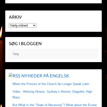
ARKIV
ARKIV
SØG I BLOGGEN
Søg
NYHEDER PÅ ENGELSK
When the Princes of the Church No Longer Speak Latin
Video - Reliving History: Sydney’s Historic Glagolitic High
Mass
But What Is the "State of Necessity"? What about the Econe