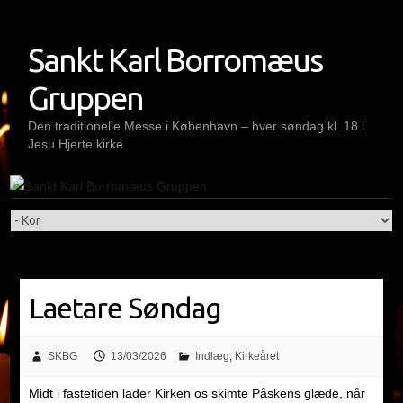
Skip
to
Sankt Karl Borromæus
content
Gruppen
Den traditionelle Messe i København – hver søndag kl. 18 i
Jesu Hjerte kirke
Laetare Søndag
SKBG
13/03/2026
Indlæg
,
Kirkeåret
Midt i fastetiden lader Kirken os skimte Påskens glæde, når