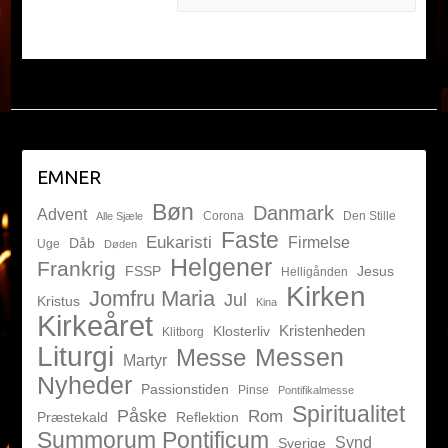
EMNER
Bøn
Danmark
Advent
Corona
Den Stille
Alle Sjæle
Faste
Eukaristi
Firmelse
Dåb
Uge
Døden
Helgener
Frankrig
FSSP
Jesus
Helligånden
Kirken
Jomfru Maria
Jul
Kristus
Kina
Kirkeåret
Kristenheden
Klosterliv
Klitborg
Liturgi
Messen
Messe
Martyr
Nyheder
Passionstiden
Pinse
Pontifikalmesse
Spiritualitet
Påske
Rom
Præstekald
Reflektion
Summorum Pontificum
Synd
Sverige