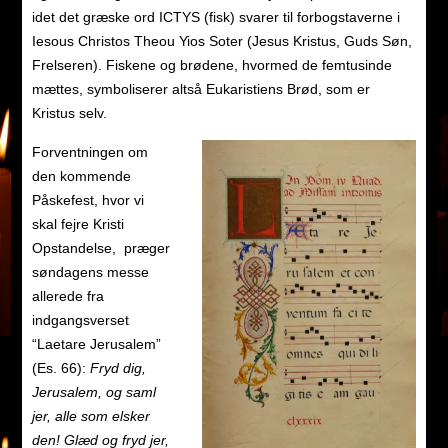
idet det græske ord ICTYS (fisk) svarer til forbogstaverne i
Iesous Christos Theou Yios Soter (Jesus Kristus, Guds Søn,
Frelseren). Fiskene og brødene, hvormed de femtusinde
mættes, symboliserer altså Eukaristiens Brød, som er
Kristus selv.
Forventningen om
den kommende
Påskefest, hvor vi
skal fejre Kristi
Opstandelse, præger
søndagens messe
allerede fra
indgangsverset
“Laetare Jerusalem”
(Es. 66):
Fryd dig,
Jerusalem, og saml
jer, alle som elsker
den! Glæd og fryd jer,