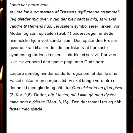
I som var bedrøvede,
at I må juble og mættes af Trøstens rigtflydende strømme!
Jeg glæder mig over, hvad der blev sagt til mig, at vi skal
vandre til Herrens hus.
Jerusalem symboliserer Kirken, vor
Moder, og som epistelen (Gal. 4) understreger, er dette
himmelske hjem vort sande hjem. Den opstandne Frelser
giver os kraft til allerede i det jordiske liv at bortkaste
syndens og dødens lænker – når blot vi selv vil. For vi er
ikke slaver som i den gamle pagt, men Guds børn.
Laetare søndag minder os derfor også om, at den kristne
Fastetid ikke er en sorgens tid. Vi skal bringe vore ofre i
denne tid med glæde og håb:
for Gud elsker jo en glad giver
(2. Kor. 9,6). Derfor,
når I faster, må I ikke gå med dyster
mine som hyklerne
(Matt. 6,16). Den der faster i tro og håb,
faster med glæde.