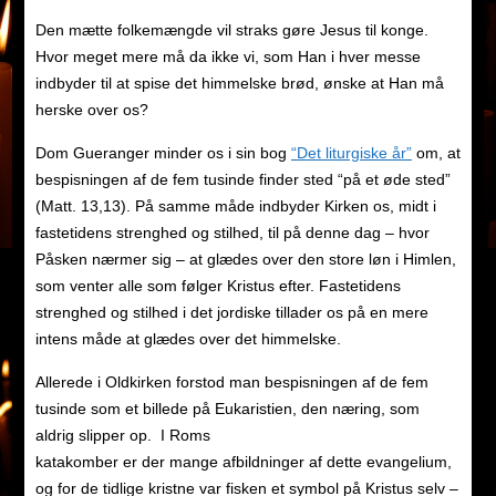
Den mætte folkemængde vil straks gøre Jesus til konge.
Hvor meget mere må da ikke vi, som Han i hver messe
indbyder til at spise det himmelske brød, ønske at Han må
herske over os?
Dom Gueranger minder os i sin bog
“Det liturgiske år”
om, at
bespisningen af de fem tusinde finder sted “på et øde sted”
(Matt. 13,13). På samme måde indbyder Kirken os, midt i
fastetidens strenghed og stilhed, til på denne dag – hvor
Påsken nærmer sig – at glædes over den store løn i Himlen,
som venter alle som følger Kristus efter. Fastetidens
strenghed og stilhed i det jordiske tillader os på en mere
intens måde at glædes over det himmelske.
Allerede i Oldkirken forstod man bespisningen af de fem
tusinde som et billede på Eukaristien, den næring, som
aldrig slipper op.
I Roms
katakomber er der mange afbildninger af dette evangelium,
og for de tidlige kristne var fisken et symbol på Kristus selv –