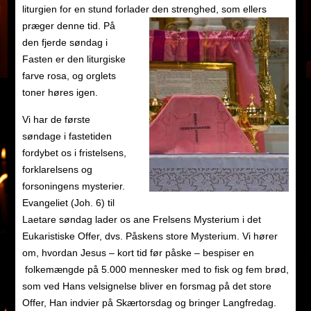
liturgien for en stund forlader den strenghed, som ellers
præger denne tid.
På
den fjerde søndag i
Fasten er den liturgiske
farve rosa, og orglets
toner høres igen.
Vi har de første
søndage i fastetiden
fordybet os i fristelsens,
forklarelsens og
forsoningens mysterier.
Evangeliet (Joh. 6) til
Laetare søndag lader os ane Frelsens Mysterium i det
Eukaristiske Offer, dvs. Påskens store Mysterium. Vi hører
om, hvordan Jesus – kort tid før påske – bespiser en
folkemængde på 5.000 mennesker med to fisk og fem brød,
som ved Hans velsignelse bliver en forsmag på det store
Offer, Han indvier på Skærtorsdag og bringer Langfredag.