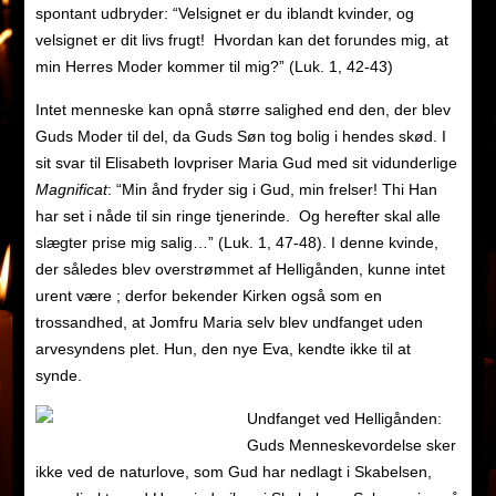
spontant udbryder: “Velsignet er du iblandt kvinder, og
velsignet er dit livs frugt! Hvordan kan det forundes mig, at
min Herres Moder kommer til mig?” (Luk. 1, 42-43)
Intet menneske kan opnå større salighed end den, der blev
Guds Moder til del, da Guds Søn tog bolig i hendes skød. I
sit svar til Elisabeth lovpriser Maria Gud med sit vidunderlige
Magnificat
: “Min ånd fryder sig i Gud, min frelser! Thi Han
har set i nåde til sin ringe tjenerinde. Og herefter skal alle
slægter prise mig salig…” (Luk. 1, 47-48). I denne kvinde,
der således blev overstrømmet af Helligånden, kunne intet
urent være ; derfor bekender Kirken også som en
trossandhed, at Jomfru Maria selv blev undfanget uden
arvesyndens plet. Hun, den nye Eva, kendte ikke til at
synde.
Undfanget ved Helligånden:
Guds Menneskevordelse sker
ikke ved de naturlove, som Gud har nedlagt i Skabelsen,