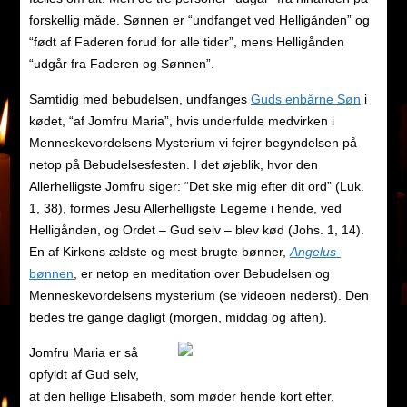
forskellig måde. Sønnen er “undfanget ved Helligånden” og
“født af Faderen forud for alle tider”, mens Helligånden
“udgår fra Faderen og Sønnen”.
Samtidig med bebudelsen, undfanges
Guds enbårne Søn
i
kødet, “af Jomfru Maria”, hvis underfulde medvirken i
Menneskevordelsens Mysterium vi fejrer begyndelsen på
netop på Bebudelsesfesten. I det øjeblik, hvor den
Allerhelligste Jomfru siger: “Det ske mig efter dit ord” (Luk.
1, 38), formes Jesu Allerhelligste Legeme i hende, ved
Helligånden, og Ordet – Gud selv – blev kød (Johs. 1, 14).
En af Kirkens ældste og mest brugte bønner,
Angelus
-
bønnen
, er netop en meditation over Bebudelsen og
Menneskevordelsens mysterium (se videoen nederst). Den
bedes tre gange dagligt (morgen, middag og aften).
Jomfru Maria er så
opfyldt af Gud selv,
at den hellige Elisabeth, som møder hende kort efter,