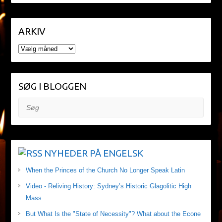
ARKIV
ARKIV
SØG I BLOGGEN
Søg
NYHEDER PÅ ENGELSK
When the Princes of the Church No Longer Speak Latin
Video - Reliving History: Sydney’s Historic Glagolitic High
Mass
But What Is the "State of Necessity"? What about the Econe