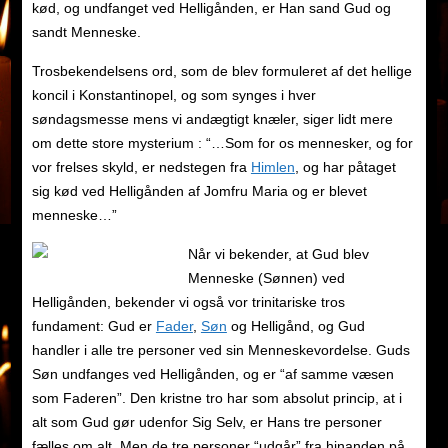
kød, og undfanget ved Helligånden, er Han sand Gud og
sandt Menneske.
Trosbekendelsens ord, som de blev formuleret af det hellige
koncil i Konstantinopel, og som synges i hver
søndagsmesse mens vi andægtigt knæler, siger lidt mere
om dette store mysterium : “…Som for os mennesker, og for
vor frelses skyld, er nedstegen fra
Himlen
, og har påtaget
sig kød ved Helligånden af Jomfru Maria og er blevet
menneske…”
Når vi bekender, at Gud blev
Menneske (Sønnen) ved
Helligånden, bekender vi også vor trinitariske tros
fundament: Gud er
Fader
,
Søn
og Helligånd, og Gud
handler i alle tre personer ved sin Menneskevordelse. Guds
Søn undfanges ved Helligånden, og er “af samme væsen
som Faderen”. Den kristne tro har som absolut princip, at i
alt som Gud gør udenfor Sig Selv, er Hans tre personer
fælles om alt. Men de tre personer “udgår” fra hinanden på