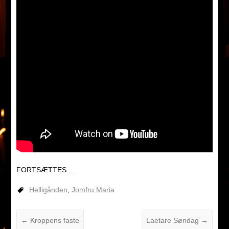
FORTSÆTTES …
Helligånden
,
Jomfru Maria
←
Kroppens faste
Laetare Søndag
→