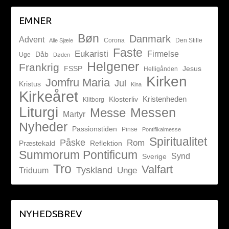
EMNER
Bøn
Danmark
Advent
Corona
Den Stille
Alle Sjæle
Faste
Eukaristi
Firmelse
Dåb
Uge
Døden
Helgener
Frankrig
FSSP
Jesus
Helligånden
Kirken
Jomfru Maria
Jul
Kristus
Kina
Kirkeåret
Kristenheden
Klosterliv
Klitborg
Liturgi
Messen
Messe
Martyr
Nyheder
Passionstiden
Pinse
Pontifikalmesse
Spiritualitet
Påske
Rom
Præstekald
Reflektion
Summorum Pontificum
Synd
Sverige
Tro
Valfart
Tyskland
Unge
Triduum
NYHEDSBREV