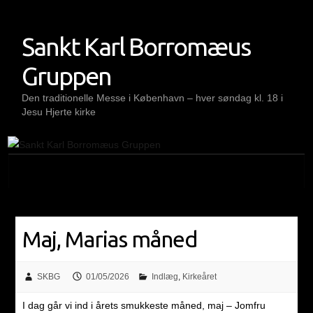
Skip
to
Sankt Karl Borromæus
content
Gruppen
Den traditionelle Messe i København – hver søndag kl. 18 i
Jesu Hjerte kirke
Maj, Marias måned
SKBG
01/05/2026
Indlæg
,
Kirkeåret
I dag går vi ind i årets smukkeste måned, maj – Jomfru