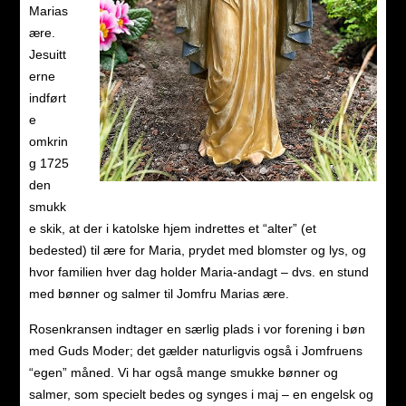
Marias
ære.
Jesuitt
erne
indført
e
omkrin
g 1725
den
smukk
e skik, at der i katolske hjem indrettes et “alter” (et
bedested) til ære for Maria, prydet med blomster og lys, og
hvor familien hver dag holder Maria-andagt – dvs. en stund
med bønner og salmer til Jomfru Marias ære.
Rosenkransen indtager en særlig plads i vor forening i bøn
med Guds Moder; det gælder naturligvis også i Jomfruens
“egen” måned. Vi har også mange smukke bønner og
salmer, som specielt bedes og synges i maj – en engelsk og