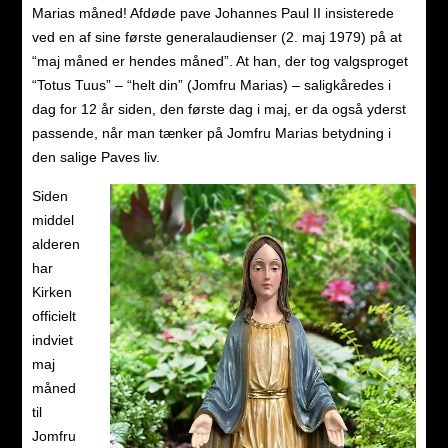
Marias måned! Afdøde pave Johannes Paul II insisterede
ved en af sine første generalaudienser (2. maj 1979) på at
“maj måned er hendes måned”. At han, der tog valgsproget
“Totus Tuus” – “helt din” (Jomfru Marias) – saligkåredes i
dag for 12 år siden, den første dag i maj, er da også yderst
passende, når man tænker på Jomfru Marias betydning i
den salige Paves liv.
Siden
middel
alderen
har
Kirken
officielt
indviet
maj
måned
til
Jomfru