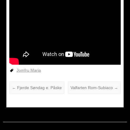
Jomfru Maria
←
Fjerde Søndag e. Påske
Valfarten Rom-Subiaco
→