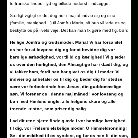
to franske findes i lyd og billede nederst i indlægget.
Særligt vigtigt er det dog her i maj at indvie sig og sine
(familie, menighed…) til Jomfru Maria, så hun vil lede os og
beskytte os på livets veje. Det kan man fx gøre med flg. bøn:
Hellige Jomfru og Gudsmoder, Maria! Vi har forsamlet
os her for at lovprise dig og for at bevidne dig vor
barnlige ærbødighed, vor tillid og kærlighed! Vi glæder
os over den herlighed, den Almægtige har iklædt dig, og
vi takker ham, fordi han har givet os dig til moder. Vi
indvier og anbefaler os til dig og beder dig for stedse
være vor forbederinde hos Jesus, din guddommelige
søn. Vi forener os i denne maj måned i vor lovsang og
bøn med Himlens engle, alle helgens skare og alle
troende kristne, som priser dig salig.
Lad dit rene hjerte finde glæde i vor barnlige kærlighed
til dig, vor Frelsers elskelige moder. O Himmeldronning!
Se i din mildhed til os syndere, og før os hen til din søn,