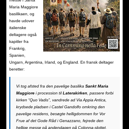
messe i Santa
Maria Maggiore
basilikaen, og
havde udover
italienske
deltagere også
kapitler fra
Frankrig,
Spanien,
Ungarn, Argentina, Irland, og England. En fransk deltager
beretter:
Vi tog afsted fra den pavelige basilika
Sankt Maria
Maggiore
i procession til
Laterakirken
, passere forbi
kirken “Quo Vadis”, vandrede ad Via Appia Antica,
krydsede pladsen i Castel Gandolfo omkring den
pavelige residens, besøgte helligdommen for Vor
Frue af det Gode Råd i Genazzano, fejrede den
hellige messe på andendagen på Colonna-slottet,