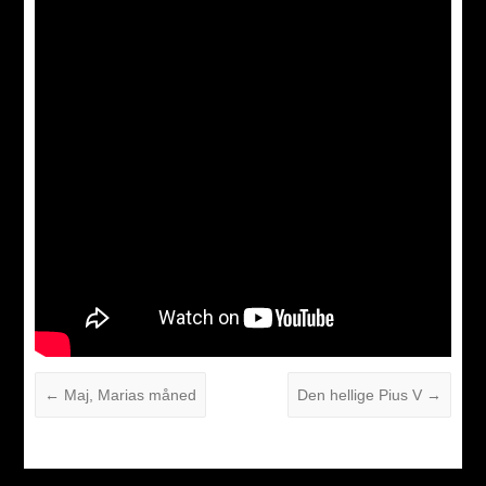
←
Maj, Marias måned
Den hellige Pius V
→