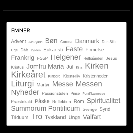
EMNER
Bøn
Danmark
Advent
Corona
Den Stille
Alle Sjæle
Faste
Eukaristi
Firmelse
Dåb
Uge
Døden
Helgener
Frankrig
FSSP
Jesus
Helligånden
Kirken
Jomfru Maria
Jul
Kristus
Kina
Kirkeåret
Kristenheden
Klosterliv
Klitborg
Liturgi
Messen
Messe
Martyr
Nyheder
Passionstiden
Pinse
Pontifikalmesse
Spiritualitet
Påske
Rom
Præstekald
Reflektion
Summorum Pontificum
Synd
Sverige
Tro
Valfart
Tyskland
Unge
Triduum