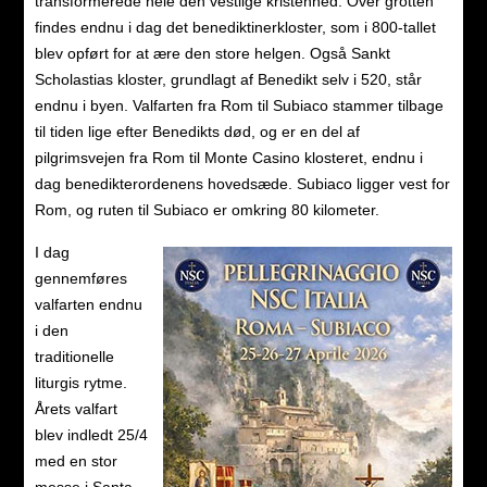
transformerede hele den vestlige kristenhed. Over grotten
findes endnu i dag det benediktinerkloster, som i 800-tallet
blev opført for at ære den store helgen. Også Sankt
Scholastias kloster, grundlagt af Benedikt selv i 520, står
endnu i byen. Valfarten fra Rom til Subiaco stammer tilbage
til tiden lige efter Benedikts død, og er en del af
pilgrimsvejen fra Rom til Monte Casino klosteret, endnu i
dag benedikterordenens hovedsæde. Subiaco ligger vest for
Rom, og ruten til Subiaco er omkring 80 kilometer.
I dag
gennemføres
valfarten endnu
i den
traditionelle
liturgis rytme.
Årets valfart
blev indledt 25/4
med en stor