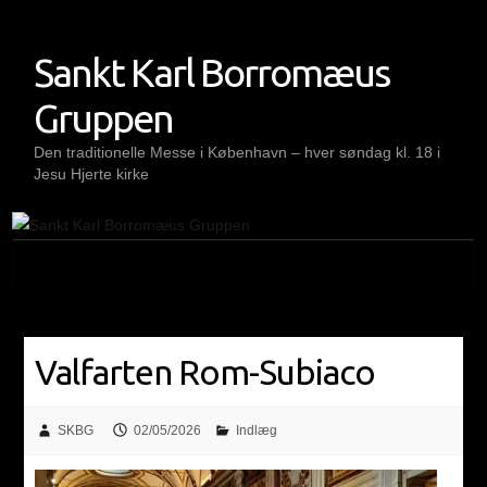
Skip
to
Sankt Karl Borromæus
content
Gruppen
Den traditionelle Messe i København – hver søndag kl. 18 i
Jesu Hjerte kirke
Valfarten Rom-Subiaco
SKBG
02/05/2026
Indlæg