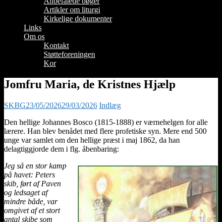
Anbefalede bøger
Artikler om liturgi
Kirkelige dokumenter
Links
Om os
Kontakt
Støtteforeningen
Kor
Jomfru Maria, de Kristnes Hjælp
SKBG
23/05/2026
29/03/2026
Indlæg
Den hellige Johannes Bosco (1815-1888) er værnehelgen for alle
lærere. Han blev benådet med flere profetiske syn. Mere end 500
unge var samlet om den hellige præst i maj 1862, da han
delagtiggjorde dem i flg. åbenbaring:
Jeg så en stor kamp
på havet: Peters
skib, ført af Paven
og ledsaget af
mindre både, var
omgivet af et stort
antal skibe som