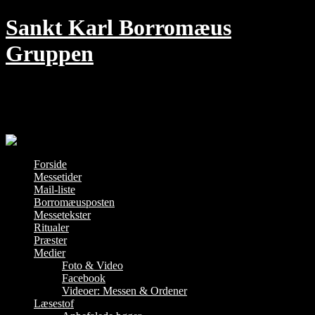
Skip
Sankt Karl Borromæus
to
content
Gruppen
Den traditionelle Messe i København –
hver søndag kl. 18 i Jesu Hjerte kirke
Forside
Messetider
Mail-liste
Borromæusposten
Messetekster
Ritualer
Præster
Medier
Foto & Video
Facebook
Videoer: Messen & Ordener
Læsestof