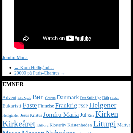
Jomfru Maria
←
Kom Helligånd…
20000 på Paris-Chartres
→
EMNER
Bøn
Danmark
Advent
Dåb
Corona
Den Stille Uge
Alle Sjæle
Døden
Helgener
Faste
Frankrig
Eukaristi
Firmelse
FSSP
Kirken
Jomfru Maria
Jul
Jesus Kristus
Helligånden
Kina
Kirkeåret
Liturgi
Martyr
Kristenheden
Klosterliv
Klitborg
Nyheder
Messe
Messen