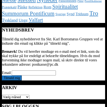
Passionstiden
Pinse
Pontifikalmesse
Spiritualitet
Påske
Rom
Præstekald
Reflektion
Tro
Summorum Pontificum
Synd
Triduum
Sverige
Valfart
Tyskland
Unge
NYHEDSBREV
Tilmeld dig nyhedsbrevet fra Skt. Karl Borromæus Gruppen ved at
indtaste din email og klikke på "tilmeld mig".
Bemærk!
Du vil herefter modtage en e-mail med et link, som du
skal trykke på for endeligt at bekræfte tilmeldingen. Hvis du mod
forventning ikke modtager nogen mail, så skriv direkte til vores
sekundære adresse: postkasse@pc.dk
Email
ARKIV
ARKIV
SØG I BLOGGEN