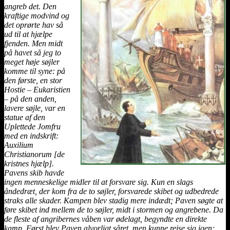
angreb det. Den
kraftige modvind og
det oprørte hav så
ud til at hjælpe
fjenden. Men midt
på havet så jeg to
meget høje søjler
komme til syne: på
den første, en stor
Hostie – Eukaristien
– på den anden,
lavere søjle, var en
statue af den
Uplettede Jomfru
med en indskrift:
Auxilium
Christianorum [de
kristnes hjælp].
Pavens skib havde
ingen menneskelige midler til at forsvare sig. Kun en slags
åndedræt, der kom fra de to søjler, forsvarede skibet og udbedrede
straks alle skader. Kampen blev stadig mere indædt; Paven søgte at
føre skibet ind mellem de to søjler, midt i stormen og angrebene. Da
de fleste af angribernes våben var ødelagt, begyndte en direkte
kamp. Først blev Paven alvorligt såret, men kunne rejse sig igen;