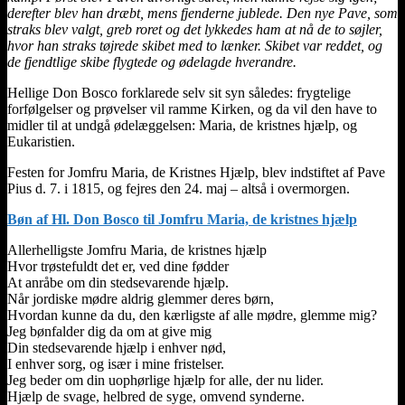
derefter blev han dræbt, mens fjenderne jublede. Den nye Pave, som
straks blev valgt, greb roret og det lykkedes ham at nå de to søjler,
hvor han straks tøjrede skibet med to lænker. Skibet var reddet, og
de fjendtlige skibe flygtede og ødelagde hverandre.
Hellige Don Bosco forklarede selv sit syn således: frygtelige
forfølgelser og prøvelser vil ramme Kirken, og da vil den have to
midler til at undgå ødelæggelsen: Maria, de kristnes hjælp, og
Eukaristien.
Festen for Jomfru Maria, de Kristnes Hjælp, blev indstiftet af Pave
Pius d. 7. i 1815, og fejres den 24. maj – altså i overmorgen.
Bøn af Hl. Don Bosco til Jomfru Maria, de kristnes hjælp
Allerhelligste Jomfru Maria, de kristnes hjælp
Hvor trøstefuldt det er, ved dine fødder
At anråbe om din stedsevarende hjælp.
Når jordiske mødre aldrig glemmer deres børn,
Hvordan kunne da du, den kærligste af alle mødre, glemme mig?
Jeg bønfalder dig da om at give mig
Din stedsevarende hjælp i enhver nød,
I enhver sorg, og især i mine fristelser.
Jeg beder om din uophørlige hjælp for alle, der nu lider.
Hjælp de svage, helbred de syge, omvend synderne.