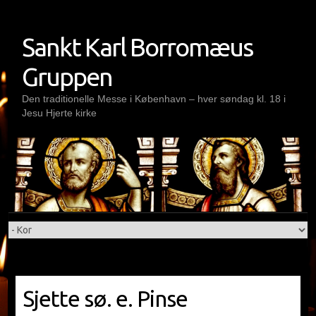
Skip
to
Sankt Karl Borromæus
content
Gruppen
Den traditionelle Messe i København – hver søndag kl. 18 i
Jesu Hjerte kirke
Sjette sø. e. Pinse