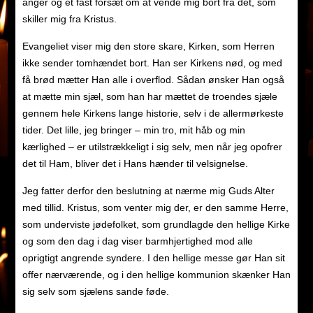
anger og et fast forsæt om at vende mig bort fra det, som
skiller mig fra Kristus.
Evangeliet viser mig den store skare, Kirken, som Herren
ikke sender tomhændet bort. Han ser Kirkens nød, og med
få brød mætter Han alle i overflod. Sådan ønsker Han også
at mætte min sjæl, som han har mættet de troendes sjæle
gennem hele Kirkens lange historie, selv i de allermørkeste
tider. Det lille, jeg bringer – min tro, mit håb og min
kærlighed – er utilstrækkeligt i sig selv, men når jeg opofrer
det til Ham, bliver det i Hans hænder til velsignelse.
Jeg fatter derfor den beslutning at nærme mig Guds Alter
med tillid. Kristus, som venter mig der, er den samme Herre,
som underviste jødefolket, som grundlagde den hellige Kirke
og som den dag i dag viser barmhjertighed mod alle
oprigtigt angrende syndere. I den hellige messe gør Han sit
offer nærværende, og i den hellige kommunion skænker Han
sig selv som sjælens sande føde.