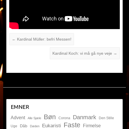
←
Kardinal Müller: befri Messen!
Kardinal Koch: vi må gå nye veje
→
EMNER
Bøn
Danmark
Advent
Corona
Den Stille
Alle Sjæle
Faste
Eukaristi
Firmelse
Dåb
Uge
Døden