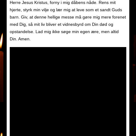
Herre Jesus Kristus, forny i mig dåbens nåde. Rens mit
hjerte, styrk min vilje og lær mig at leve som et sandt Guds
barn. Giv, at denne hellige messe må gøre mig mere forenet
med Dig, så mit liv bliver et vidnesbyrd om Din død og
opstandelse. Lad mig ikke søge min egen ære, men altid
Din. Amen.