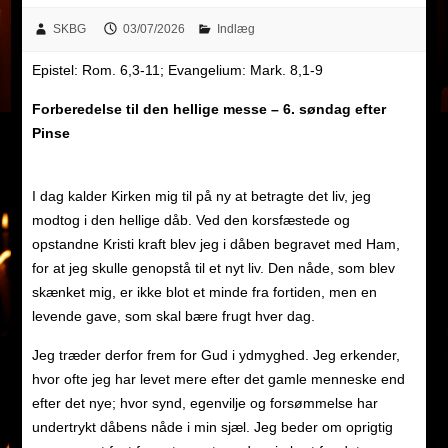
SKBG
03/07/2026
Indlæg
Epistel: Rom. 6,3-11; Evangelium: Mark. 8,1-9
Forberedelse til den hellige messe – 6. søndag efter
Pinse
I dag kalder Kirken mig til på ny at betragte det liv, jeg
modtog i den hellige dåb. Ved den korsfæstede og
opstandne Kristi kraft blev jeg i dåben begravet med Ham,
for at jeg skulle genopstå til et nyt liv. Den nåde, som blev
skænket mig, er ikke blot et minde fra fortiden, men en
levende gave, som skal bære frugt hver dag.
Jeg træder derfor frem for Gud i ydmyghed. Jeg erkender,
hvor ofte jeg har levet mere efter det gamle menneske end
efter det nye; hvor synd, egenvilje og forsømmelse har
undertrykt dåbens nåde i min sjæl. Jeg beder om oprigtig