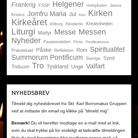
Helgener
Frankrig
FSSP
Jesus
Helligånden
Kirken
Jomfru Maria
Jul
Kristus
Kina
Kirkeåret
Kristenheden
Klosterliv
Klitborg
Liturgi
Messen
Messe
Martyr
Nyheder
Passionstiden
Pinse
Pontifikalmesse
Spiritualitet
Påske
Rom
Præstekald
Reflektion
Summorum Pontificum
Synd
Sverige
Tro
Valfart
Tyskland
Unge
Triduum
NYHEDSBREV
Tilmeld dig nyhedsbrevet fra Skt. Karl Borromæus Gruppen
ved at indtaste din email og klikke på "tilmeld mig".
Bemærk!
Du vil herefter modtage en e-mail med et link,
som du skal trykke på for endeligt at bekræfte tilmeldingen.
Hvis du mod forventning ikke modtager nogen mail, så