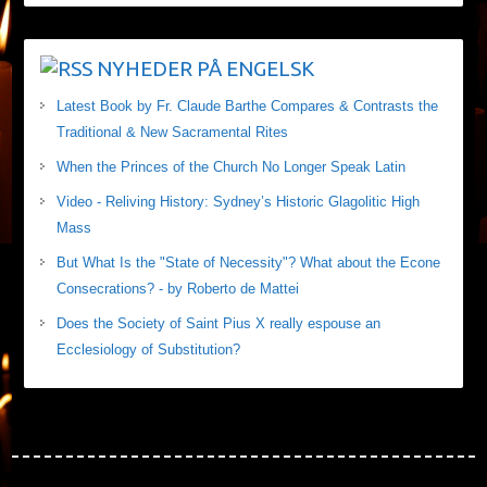
NYHEDER PÅ ENGELSK
Latest Book by Fr. Claude Barthe Compares & Contrasts the
Traditional & New Sacramental Rites
When the Princes of the Church No Longer Speak Latin
Video - Reliving History: Sydney’s Historic Glagolitic High
Mass
But What Is the "State of Necessity"? What about the Econe
Consecrations? - by Roberto de Mattei
Does the Society of Saint Pius X really espouse an
Ecclesiology of Substitution?