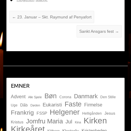
←
23. Januar – Skt. Raymund af Penyafort
Sankt Ansgars fest
→
EMNER
Bøn
Danmark
Advent
Corona
Den Stille
Alle Sjæle
Faste
Eukaristi
Firmelse
Dåb
Uge
Døden
Helgener
Frankrig
FSSP
Jesus
Helligånden
Kirken
Jomfru Maria
Jul
Kristus
Kina
Kirkeåret
Kristenheden
Klosterliv