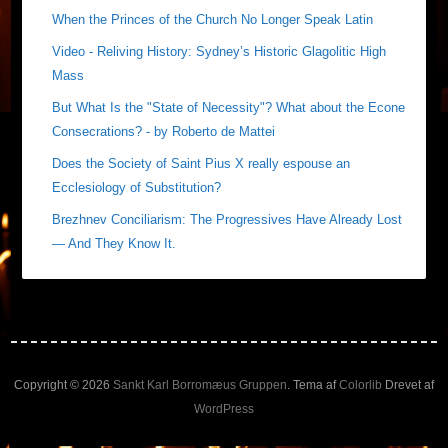
When the Princes of the Church No Longer Speak Latin
Video - Reliving History: Sydney’s Historic Glagolitic High
Mass
But What Is the "State of Necessity"? What about the Econe
Consecrations? - by Roberto de Mattei
Does the Society of Saint Pius X really espouse an
Ecclesiology of Substitution?
Brezhnev Conciliarism: The Progressives Have Already Lost
— And They Know It.
Copyright © 2026
Sankt Karl Borromæus Gruppen
. Tema af
Colorlib
Drevet af
WordPress