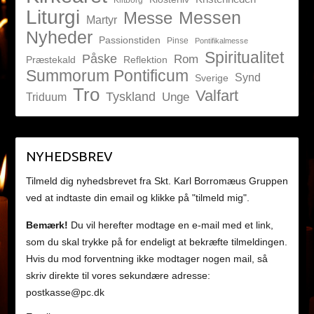
Klitborg
Liturgi
Messen
Messe
Martyr
Nyheder
Passionstiden
Pinse
Pontifikalmesse
Spiritualitet
Påske
Rom
Præstekald
Reflektion
Summorum Pontificum
Synd
Sverige
Tro
Valfart
Tyskland
Unge
Triduum
NYHEDSBREV
Tilmeld dig nyhedsbrevet fra Skt. Karl Borromæus Gruppen
ved at indtaste din email og klikke på "tilmeld mig".
Bemærk!
Du vil herefter modtage en e-mail med et link,
som du skal trykke på for endeligt at bekræfte tilmeldingen.
Hvis du mod forventning ikke modtager nogen mail, så
skriv direkte til vores sekundære adresse:
postkasse@pc.dk